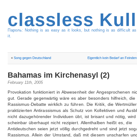
classless Kul
Пароль: Nothing is as easy as it looks, but nothing is as difficult 
it.
«
Song gegen Deutschland
Eigentlich kein Bedarf an Feinde
Bahamas im Kirchenasyl (2)
February 11th, 2005
Provokation funktioniert in Abwesenheit der Angesprochenen ni
gut. Gerade gegenwärtig wäre es aber besonders hilfreich, die
Rassismus-Debatte wirklich zu führen. Die Kritik, die Wertmülle
praktizierten Antirassismus als Schutz von Kollektiven und Aus
nicht dazugehörender Individuen übt, ist brisant und nötig, wird
scheinbar überhaupt nicht rezipiert. Allenthalben heißt es, die
Antideutschen seien jetzt völlig durchgedreht und sind jetzt sog
Rassismus. Allein der Umstand, daß mit diesem unscharfen und