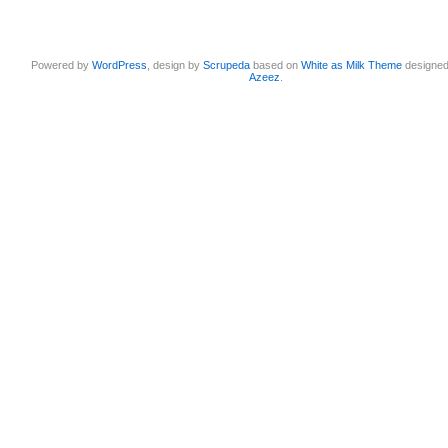
Powered by
WordPress
, design by
Scrupeda
based on
White as Milk Theme
designe
Azeez
.