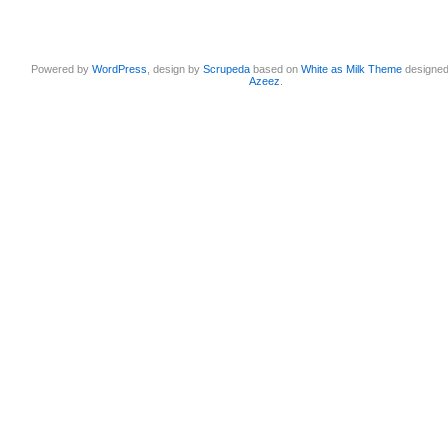
Powered by
WordPress
, design by
Scrupeda
based on
White as Milk Theme
designe
Azeez
.