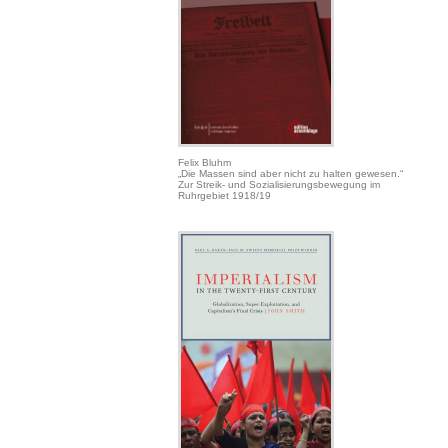
Felix Bluhm
„Die Massen sind aber nicht zu halten gewesen.“
Zur Streik- und Sozialisierungsbewegung im
Ruhrgebiet 1918/19