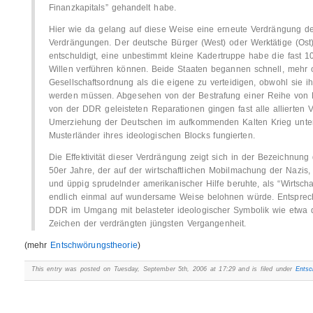
Finanzkapitals” gehandelt habe.
Hier wie da gelang auf diese Weise eine erneute Verdrängung 
Verdrängungen. Der deutsche Bürger (West) oder Werktätige (Ost)
entschuldigt, eine unbestimmt kleine Kadertruppe habe die fast 
Willen verführen können. Beide Staaten begannen schnell, mehr 
Gesellschaftsordnung als die eigene zu verteidigen, obwohl sie 
werden müssen. Abgesehen von der Bestrafung einer Reihe von 
von der DDR geleisteten Reparationen gingen fast alle allierten 
Umerziehung der Deutschen im aufkommenden Kalten Krieg unte
Musterländer ihres ideologischen Blocks fungierten.
Die Effektivität dieser Verdrängung zeigt sich in der Bezeichnu
50er Jahre, der auf der wirtschaftlichen Mobilmachung der Nazis,
und üppig sprudelnder amerikanischer Hilfe beruhte, als “Wirtsch
endlich einmal auf wundersame Weise belohnen würde. Entsprech
DDR im Umgang mit belasteter ideologischer Symbolik wie etwa 
Zeichen der verdrängten jüngsten Vergangenheit.
(mehr
Entschwörungstheorie
)
This entry was posted on Tuesday, September 5th, 2006 at 17:29 and is filed under
Entsc