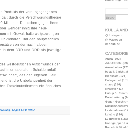
des Produkts der vorausgegangenen
 galt durch die Verschwörungstheorie
100 Millionen Deutschen gegen ihren
oder weniger innig ihre neue
KULLA AN
ihnen mit Gewalt hatte aufgezwungen
@ Instagram
Funktionären und den hauptsächlich
@ Mastodon
@ Youtube
Vorsätze von der nachhaltigen
r, in dem BRD und DDR als jeweilige
CATEGORI
Antifa
(303)
Arbeitskräfte
(59)
ng des westdeutschen Aufschwungs der
Ausm Leben
(27
 auf internationalem Schuldenerlaß
bestellt & nicht 
aftswunder”, das den eigenen Fleiß
Breakcore
(124)
Categorized
(351
end ist die Unbefangenheit der
chaos
(216)
den Fackelaufmärschen ein ähnliches
civilization
(14)
Cut-up & Remich
Entschwörung
(2
Gegen Geschich
Kulturimperialism
Lasterfahrerei
(12
hwörung
,
Gegen Geschichte
Lektüre
(186)
Lustzweifel & Zwe
Randgruppen-Hu
Rausch & Mittel
(