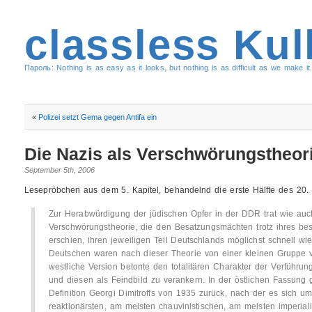
classless Kul
Пароль: Nothing is as easy as it looks, but nothing is as difficult as we make it.
«
Polizei setzt Gema gegen Antifa ein
Die Nazis als Verschwörungstheor
September 5th, 2006
Lesepröbchen aus dem 5. Kapitel, behandelnd die erste Hälfte des 20. 
Zur Herabwürdigung der jüdischen Opfer in der DDR trat wie au
Verschwörungstheorie, die den Besatzungsmächten trotz ihres bes
erschien, ihren jeweiligen Teil Deutschlands möglichst schnell w
Deutschen waren nach dieser Theorie von einer kleinen Gruppe v
westliche Version betonte den totalitären Charakter der Verführ
und diesen als Feindbild zu verankern. In der östlichen Fassung 
Definition Georgi Dimitroffs von 1935 zurück, nach der es sich um “
reaktionärsten, am meisten chauvinistischen, am meisten imperial