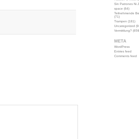
Sin Patrones Ni 
space
(64)
Teilnehmende B
(71)
Trampen
(181)
Uncategorized
(9
Vermittlung?
(659
META
WordPress
Entries feed
Comments feed