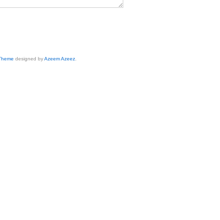
 Theme
designed by
Azeem Azeez
.