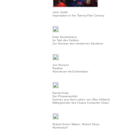
John Smith
Imperialism in the Twenty-First Century
Eske Bockelmann
Im Takt des Geldes
Zur Genese des mordernen Denkens
Jon Ronson
Radikal
Abenteuer mit Extremisten
Daniel Kulla
Der Phrasenprüfer
Szenen aus dem Leben von Wau Holland,
Mitbegründer des Chaos Computer Clubs
Robert Anton Wilson, Robert Shea
Illuminatus!