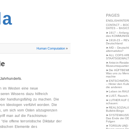
2MWW4N64EB9P
la
PAGES
ENGLISH/INTER
CONTACT – BOO
DATES – BASIC
►1917 – Anfang
des KOMMUNIS
►1918-23 – RE
Deutschland
►AfD – Deutsch
Human Computation
»
alternativlos?
►ALL COPS AR
STAATSGEWALT
ie
►Artist-in-Resid
Museumsquartier
►Die HÜFTBEW
Was uns zu Men
machte
Jahrhunderts.
►ENTSCHWÖRU
– Hinter den Kuli
die anderen
ch im Westen eine neue
►Leben im RAU
seren Wissens dazu hilfreich
►LUST, Rausch &
ieder handlungsfähig zu machen. Die
►LUTHER AUF 
schauen:
on Ideologen verführt worden. Die
►REALSOZIALI
ung, um sich vom Osten abzugrenzen
Bullshit-Bingo
►SYSTEMAUSFAL
griff man auf die Faschismus-
Das Ende der DD
die offene terroristische Diktatur der
Folgen
►TORSUN UND 
istischen Elemente des
Raven wegen De