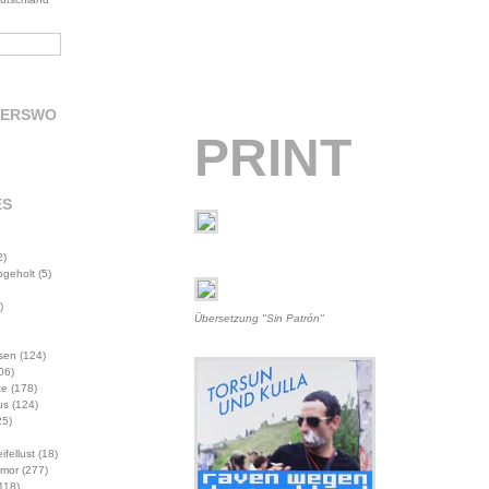
DERSWO
PRINT
ES
2)
abgeholt
(5)
)
Übersetzung "Sin Patrón"
sen
(124)
06)
te
(178)
us
(124)
5)
ifellust
(18)
mor
(277)
118)