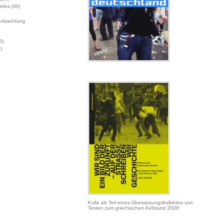
Jefes
(30)
eobachtung
3)
)
Kulla als Teil eines Übersetzungskollektivs von
Texten zum griechischen Aufstand 2008