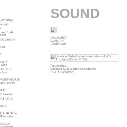
SOUND
NATIONAL
KING –
S
 und Ende
MUS?
Album 2016
VOLUTION in
CLASTAH
"Dead Stars"
land
E
ence @
 Wien
Album 2012
classless Kulla & istari Lasterfahrer
EGUNG –
"Auf- & Zustände"
schen
NGSTHEORIE
ssen: immer
SCH
 Zweifel
DAS MAUL
SMUS-
L ’89/’90 –
R und die
KULLA:
utschland