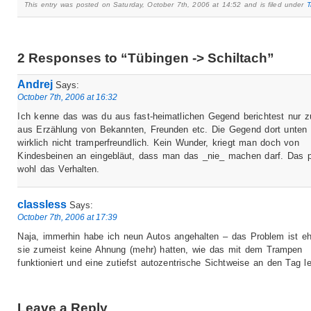
This entry was posted on Saturday, October 7th, 2006 at 14:52 and is filed under
T
2 Responses to “Tübingen -> Schiltach”
Andrej
Says:
October 7th, 2006 at 16:32
Ich kenne das was du aus fast-heimatlichen Gegend berichtest nur z
aus Erzählung von Bekannten, Freunden etc. Die Gegend dort unten 
wirklich nicht tramperfreundlich. Kein Wunder, kriegt man doch von
Kindesbeinen an eingebläut, dass man das _nie_ machen darf. Das p
wohl das Verhalten.
classless
Says:
October 7th, 2006 at 17:39
Naja, immerhin habe ich neun Autos angehalten – das Problem ist eh
sie zumeist keine Ahnung (mehr) hatten, wie das mit dem Trampen
funktioniert und eine zutiefst autozentrische Sichtweise an den Tag l
Leave a Reply