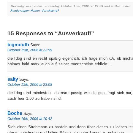
This entry was posted on Sunday, October 15th, 2006 at 21:53 and is filed under
Randgruppen-Humor
,
Vermittlung?
15 Responses to “Ausverkauf!”
bigmouth
Says:
October 15th, 2006 at 22:59
die fdog sind eh recht spaßig eigentlich. ich frage mich uA, ob micha
holmes bald marx auch auf seiner toastscheibe erblickt…
salty
Says:
October 15th, 2006 at 23:08
die fdog sind mindestens ebenso spassig wie die gsp. fragt sich nur,
auch fuer 1.50 zu haben sind.
Boche
Says:
October 16th, 2006 at 10:42
Sich einen Strohmann zu basteln und dann über diesen zu lachen ist
etwas autistische und billige Weise, zu guter Laune zu gelangen.