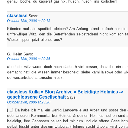
genau, boche, du kapierst gar nix. husch, husch, ins körbchen!
classless
Says:
October 18th, 2006 at 20:13
Könnten mal alle sportlich bleiben? Am Anfang stand einfach nur ein
unfreiwlliger Witz, den die Betreffenden selbstredend nicht komisch f
Wieso flippen jetzt alle so aus?
G. Heim
Says:
October 18th, 2006 at 20:36
aber! der witz wurde doch noch dadurch viel besser, dasz ihn ein sc
gemacht hat! die wissen immer bescheid: siehe kamilla rowe oder wi
schweizerbotschafterische hiesz.
classless Kulla » Blog Archive » Beleidigte Holmies ->
geschlossene Gesellschaft
Says:
October 19th, 2006 at 23:20
[…] Da habe ich mal ein wenig Langeweile auf Arbeit und poste den 
oder anderen Kommentar bei Holmes & seinen Holmies, schon sind s
beleidigt, ihre Genossen heulen bei mir rum und die offene Gesellsch
selbst löscht unter diesem Elaborat (Holmes sucht Utopia, wird von al