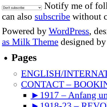
Notify me of fo
can also
subscribe
without 
Powered by
WordPress
, de
as Milk Theme
designed b
Pages
ENGLISH/INTERNA
CONTACT – BOOKIN
►1917 – Anfang 
►1918-23 – REVOL