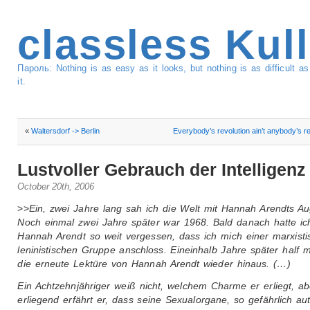
classless Kul
Пароль: Nothing is as easy as it looks, but nothing is as difficult 
it.
«
Waltersdorf -> Berlin
Everybody’s revolution ain’t anybody’s re
Lustvoller Gebrauch der Intelligenz
October 20th, 2006
>>
Ein, zwei Jahre lang sah ich die Welt mit Hannah Arendts A
Noch einmal zwei Jahre später war 1968. Bald danach hatte ic
Hannah Arendt so weit vergessen, dass ich mich einer marxisti
leninistischen Gruppe anschloss. Eineinhalb Jahre später half m
die erneute Lektüre von Hannah Arendt wieder hinaus. (…)
Ein Achtzehnjähriger weiß nicht, welchem Charme er erliegt, a
erliegend erfährt er, dass seine Sexualorgane, so gefährlich a