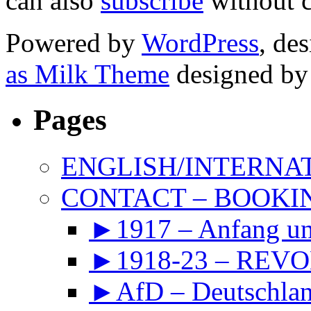
can also
subscribe
without 
Powered by
WordPress
, de
as Milk Theme
designed b
Pages
ENGLISH/INTERNA
CONTACT – BOOKIN
►1917 – Anfang 
►1918-23 – REVOL
►AfD – Deutschland