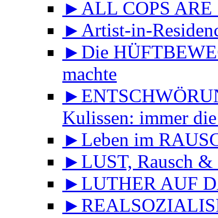
►ALL COPS ARE
►Artist-in-Reside
►Die HÜFTBEWEGU
machte
►ENTSCHWÖRUNGS
Kulissen: immer die
►Leben im RAUS
►LUST, Rausch & 
►LUTHER AUF DA
►REALSOZIALISMU