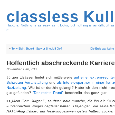
classless Kul
Пароль: Nothing is as easy as it looks, but nothing is as difficult 
it.
«
Tony Blair: Should I Stay or Should I Go?
Die Erde war keine
Hoffentlich abschreckende Karriere
November 12th, 2006
Jürgen Elsässer findet sich mittlerweile
auf einer extrem-rechte
Schweizer Veranstaltung
und
als Interviewpartner in einer fran
Nazizeitung
. Wie ist er dorthin gelangt? Habe ich den nicht no
gut gefunden?
“Der rechte Rand”
beschreibt das ganz gut:
>>
„Mein Gott, Jürgen!“, seufzten bald manche, die ihn ein Stüc
kurvenreichen Weges begleitet hatten. Diejenigen, die seine Kri
NATO-Angriffskrieg auf Rest-Jugoslawien geteilt hatten, zuckten