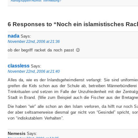
Randgruppen-Humor
,
Vermittlung?
6 Responses to “Noch ein islamistisches Rac
nada
Says:
November 22nd, 2006 at 21:36
ob der begriff racket da noch passt 😉
classless
Says:
November 22nd, 2006 at 21:40
Alles da, wie es der Inlandsgeheimdienst verlangt: Sie sind uniformier
greifen die Kids schon aus der Schule ab, betreiben Männerbündlerei
Trinkritualen und setzen im Falle der Unzufriedenheit mit der Zentralg
Stadt in Brand. (Wie zum Beispiel auch die Fischer aus der Bretagne
Die haben “wir” alle schon an den Islam verloren, da hilft nur noch S
der aber seltsamerweise diesmal gar nicht von “Gesindel” spricht, so
von “indiskutablem Verhalten”.
Nemesis
Says: