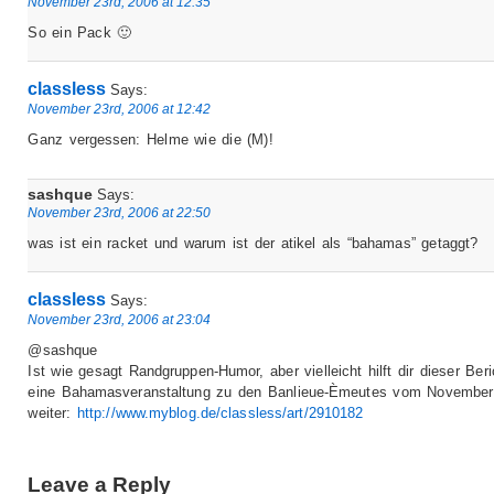
November 23rd, 2006 at 12:35
So ein Pack 🙂
classless
Says:
November 23rd, 2006 at 12:42
Ganz vergessen: Helme wie die (M)!
sashque
Says:
November 23rd, 2006 at 22:50
was ist ein racket und warum ist der atikel als “bahamas” getaggt?
classless
Says:
November 23rd, 2006 at 23:04
@sashque
Ist wie gesagt Randgruppen-Humor, aber vielleicht hilft dir dieser Beri
eine Bahamasveranstaltung zu den Banlieue-Èmeutes vom November
weiter:
http://www.myblog.de/classless/art/2910182
Leave a Reply