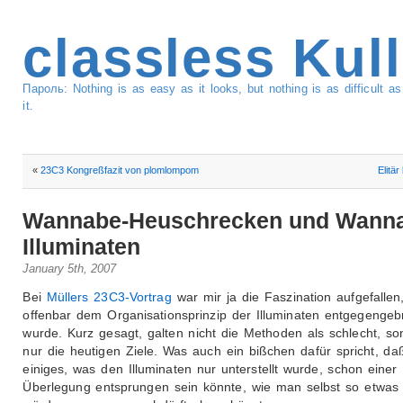
classless Kul
Пароль: Nothing is as easy as it looks, but nothing is as difficult 
it.
«
23C3 Kongreßfazit von plomlompom
Elitär
Wannabe-Heuschrecken und Wann
Illuminaten
January 5th, 2007
Bei
Müllers 23C3-Vortrag
war mir ja die Faszination aufgefallen
offenbar dem Organisationsprinzip der Illuminaten entgegengeb
wurde. Kurz gesagt, galten nicht die Methoden als schlecht, so
nur die heutigen Ziele. Was auch ein bißchen dafür spricht, da
einiges, was den Illuminaten nur unterstellt wurde, schon einer
Überlegung entsprungen sein könnte, wie man selbst so etwa