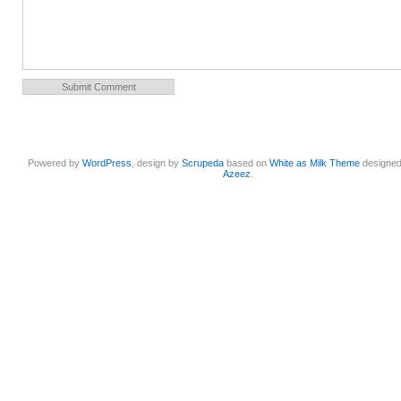
Powered by
WordPress
, design by
Scrupeda
based on
White as Milk Theme
designe
Azeez
.