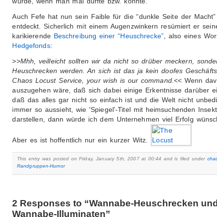
würde, wenn man mal dürfte bzw. könnte.
Auch Fefe hat nun sein Faible für die “dunkle Seite der Macht”
entdeckt. Sicherlich mit einem Augenzwinkern resümiert er sein
karikierende
Beschreibung einer “Heuschrecke”
, also eines Wor
Hedgefonds
:
>>
Mhh, veilleicht sollten wir da nicht so drüber meckern, sonde
Heuschrecken werden. An sich ist das ja kein doofes Geschäfts
Chaos Locust Service, your wish is our command.
<< Wenn dav
auszugehen wäre, daß sich dabei einige Erkentnisse darüber ei
daß das alles gar nicht so einfach ist und die Welt nicht unbed
immer so aussieht, wie 'Spiegel'-Titel mit heimsuchenden Insekt
darstellen, dann würde ich dem Unternehmen viel Erfolg wünsc
Aber es ist hoffentlich nur ein kurzer Witz.
This entry was posted on Friday, January 5th, 2007 at 00:44 and is filed under
cha
Randgruppen-Humor
2 Responses to “Wannabe-Heuschrecken un
Wannabe-Illuminaten”