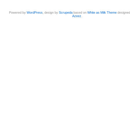
Powered by
WordPress
, design by
Scrupeda
based on
White as Milk Theme
designe
Azeez
.