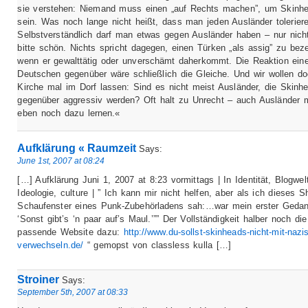
sie verstehen: Niemand muss einen „auf Rechts machen”, um Skinh
sein. Was noch lange nicht heißt, dass man jeden Ausländer tolerier
Selbstverständlich darf man etwas gegen Ausländer haben – nur nich
bitte schön. Nichts spricht dagegen, einen Türken „als assig” zu bez
wenn er gewalttätig oder unverschämt daherkommt. Die Reaktion ein
Deutschen gegenüber wäre schließlich die Gleiche. Und wir wollen do
Kirche mal im Dorf lassen: Sind es nicht meist Ausländer, die Skinh
gegenüber aggressiv werden? Oft halt zu Unrecht – auch Ausländer
eben noch dazu lernen.«
Aufklärung « Raumzeit
Says:
June 1st, 2007 at 08:24
[…] Aufklärung Juni 1, 2007 at 8:23 vormittags | In Identität, Blogwelt
Ideologie, culture | ” Ich kann mir nicht helfen, aber als ich dieses Sh
Schaufenster eines Punk-Zubehörladens sah:…war mein erster Gedan
‘Sonst gibt’s ‘n paar auf’s Maul.’”” Der Vollständigkeit halber noch die
passende Website dazu:
http://www.du-sollst-skinheads-nicht-mit-nazis
verwechseln.de/
“ gemopst von classless kulla […]
Stroiner
Says:
September 5th, 2007 at 08:33