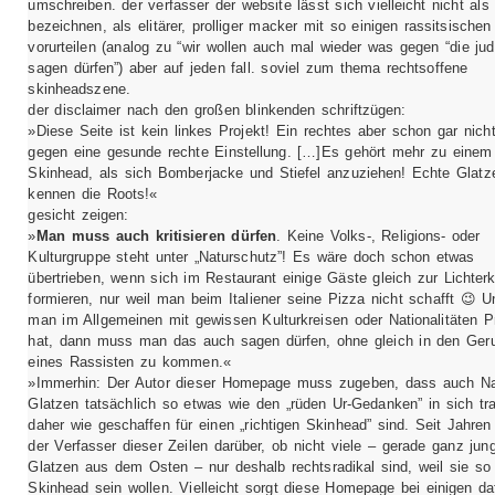
umschreiben. der verfasser der website lässt sich vielleicht nicht als
bezeichnen, als elitärer, prolliger macker mit so einigen rassitsischen
vorurteilen (analog zu “wir wollen auch mal wieder was gegen “die jud
sagen dürfen”) aber auf jeden fall. soviel zum thema rechtsoffene
skinheadszene.
der disclaimer nach den großen blinkenden schriftzügen:
»Diese Seite ist kein linkes Projekt! Ein rechtes aber schon gar nich
gegen eine gesunde rechte Einstellung. […]Es gehört mehr zu einem
Skinhead, als sich Bomberjacke und Stiefel anzuziehen! Echte Glatz
kennen die Roots!«
gesicht zeigen:
»
Man muss auch kritisieren dürfen
. Keine Volks-, Religions- oder
Kulturgruppe steht unter „Naturschutz”! Es wäre doch schon etwas
übertrieben, wenn sich im Restaurant einige Gäste gleich zur Lichterk
formieren, nur weil man beim Italiener seine Pizza nicht schafft 😉 
man im Allgemeinen mit gewissen Kulturkreisen oder Nationalitäten 
hat, dann muss man das auch sagen dürfen, ohne gleich in den Ger
eines Rassisten zu kommen.«
»Immerhin: Der Autor dieser Homepage muss zugeben, dass auch Na
Glatzen tatsächlich so etwas wie den „rüden Ur-Gedanken” in sich tr
daher wie geschaffen für einen „richtigen Skinhead” sind. Seit Jahren 
der Verfasser dieser Zeilen darüber, ob nicht viele – gerade ganz jun
Glatzen aus dem Osten – nur deshalb rechtsradikal sind, weil sie so
Skinhead sein wollen. Vielleicht sorgt diese Homepage bei einigen da