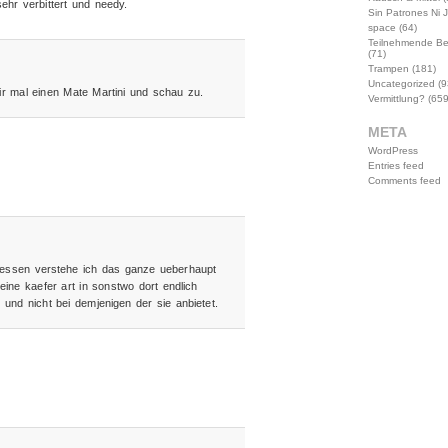
ehr verbittert und needy.
Sin Patrones Ni 
space
(64)
Teilnehmende B
(71)
Trampen
(181)
Uncategorized
(9
 mal einen Mate Martini und schau zu.
Vermittlung?
(659
META
WordPress
Entries feed
Comments feed
uessen verstehe ich das ganze ueberhaupt
eine kaefer art in sonstwo dort endlich
t und nicht bei demjenigen der sie anbietet.