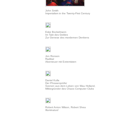
John Smith
Imperialism in the Twenty-First Century
Eske Bockelmann
Im Takt des Geldes
Zur Genese des mordernen Denkens
Jon Ronson
Radikal
Abenteuer mit Extremisten
Daniel Kulla
Der Phrasenprüfer
Szenen aus dem Leben von Wau Holland,
Mitbegründer des Chaos Computer Clubs
Robert Anton Wilson, Robert Shea
Illuminatus!