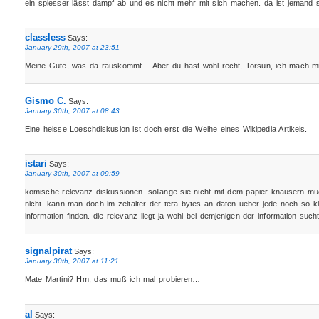
ein spiesser lässt dampf ab und es nicht mehr mit sich machen. da ist jemand s
classless
Says:
January 29th, 2007 at 23:51
Meine Güte, was da rauskommt… Aber du hast wohl recht, Torsun, ich mach mir
Gismo C.
Says:
January 30th, 2007 at 08:43
Eine heisse Loeschdiskusion ist doch erst die Weihe eines Wikipedia Artikels.
istari
Says:
January 30th, 2007 at 09:59
komische relevanz diskussionen. sollange sie nicht mit dem papier knausern m
nicht. kann man doch im zeitalter der tera bytes an daten ueber jede noch so kl
information finden. die relevanz liegt ja wohl bei demjenigen der information such
signalpirat
Says:
January 30th, 2007 at 11:21
Mate Martini? Hm, das muß ich mal probieren…
al
Says: