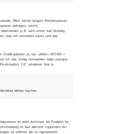
s Tutorials. Mich stören längere Rechenpausen
egramm anfragen, nervt’s.
 determiniert (z.B. wird schon mal Venedig
hen, was ich verstehen kann) und das
en Grafikoptionen zu tun. (Athlon XP2400 +
enn ich das richtig verstanden habe (europa-
ixelshaders 2.0”, whatever that is.
hlichtheit deines buches
erlagswesen ist wohl durchaus ein Problem für
ntscheidung ist fast allerorts zugunsten der
siges ist seltener als zu irgendeinem