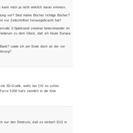
 kann mich ja nicht wirklich daran erinnern.
tung vor? Sind meine Bücher richtige Bücher?
re nur Zeitschriften herausgebracht hat?
rsalis 2-Spielstand zweimal hintereinander im
 wiederum zu dem Glück, daß ich heute Europa
e Bank? Leide ich am Ende doch an der vor
störung?
mit 3D-Grafik, weil’s bei CIV so schön
orce 5200 hat’s ziemlich in die Knie
ch nur den Eindruck, daß es einfach EU2 in