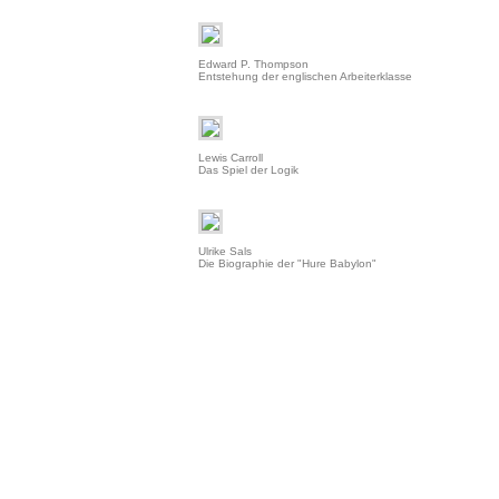
Edward P. Thompson
Entstehung der englischen Arbeiterklasse
Lewis Carroll
Das Spiel der Logik
Ulrike Sals
Die Biographie der "Hure Babylon"