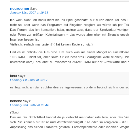
neuroemer
Says:
January 31st, 2007 at 19:23
Ich weiß nicht, ich hab’s nicht bis ins Spiel geschafft, nur durch einen Teil de
nicht so, aber wenn das Programm auf Eingaben reagiert, als würde ich per Tel
Das Forum, das ich konsultiert habe, meinte aber, dass der Spielverlauf weniger
oder Polen zur größten Kolonialmacht – das wurde aber eher mit Skepsis gese
Interface besser ist.
Vielleicht einfach mal testen? (Hat keinen Kopierschutz.)
Und es ist definitiv die GeForce. Hat auch was mit einem Mangel an einstellbar
1GB RAM – nicht toll, aber sollte für ein besseres Boardgame wohl reichen). W
universalis.com), brauchst du mindestens 256MB RAM auf der Grafikkarte und “P
knut
Says:
February 1st, 2007 at 23:17
es liegt nicht an der struktur des verlagswesens, sondern bedingt sich in der sc
nonono
Says:
February 2nd, 2007 at 08:44
@knut
Das mit der Schlichtheit kannst du ja vielleicht mal näher erläutern, aber das V
sich. Sie können auf Krise und Veröffentlichungsflut so oder so reagieren – die E
Anpassung ans schon Etablierte gefallen. Formexperimente oder inhaltlich Waghal