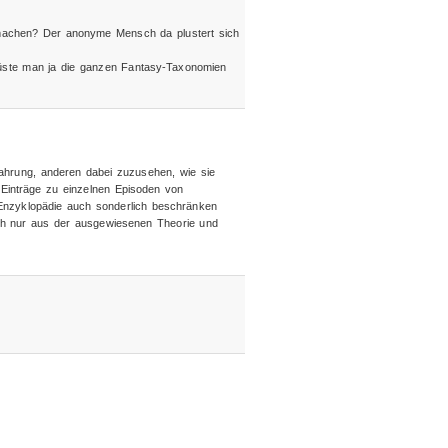
 machen? Der anonyme Mensch da plustert sich
a müste man ja die ganzen Fantasy-Taxonomien
fahrung, anderen dabei zuzusehen, wie sie
e Einträge zu einzelnen Episoden von
 Enzyklopädie auch sonderlich beschränken
uch nur aus der ausgewiesenen Theorie und