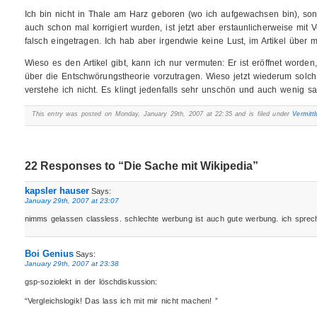
Ich bin nicht in Thale am Harz geboren (wo ich aufgewachsen bin), s
auch schon mal korrigiert wurden, ist jetzt aber erstaunlicherweise mit 
falsch eingetragen. Ich hab aber irgendwie keine Lust, im Artikel über 
Wieso es den Artikel gibt, kann ich nur vermuten: Er ist eröffnet worde
über die Entschwörungstheorie vorzutragen. Wieso jetzt wiederum solc
verstehe ich nicht. Es klingt jedenfalls sehr unschön und auch wenig sa
This entry was posted on Monday, January 29th, 2007 at 22:35 and is filed under
Vermitt
22 Responses to “Die Sache mit Wikipedia”
kapsler hauser
Says:
January 29th, 2007 at 23:07
nimms gelassen classless. schlechte werbung ist auch gute werbung. ich sprec
Boi Genius
Says:
January 29th, 2007 at 23:38
gsp-soziolekt in der löschdiskussion:
“Vergleichslogik! Das lass ich mit mir nicht machen! ”