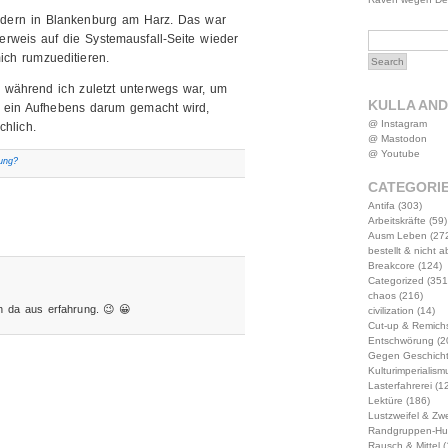
ondern in Blankenburg am Harz. Das war
Verweis auf die Systemausfall-Seite wieder
mich rumzueditieren.
n, während ich zuletzt unterwegs war, um
KULLA AN
h ein Aufhebens darum gemacht wird,
@ Instagram
chlich.
@ Mastodon
@ Youtube
lung?
CATEGORI
Antifa
(303)
Arbeitskräfte
(59)
Ausm Leben
(27
bestellt & nicht 
Breakcore
(124)
Categorized
(351
chaos
(216)
h da aus erfahrung. 😉 😀
civilization
(14)
Cut-up & Remich
Entschwörung
(2
Gegen Geschich
Kulturimperialism
Lasterfahrerei
(12
Lektüre
(186)
Lustzweifel & Zwe
Randgruppen-Hu
Rausch & Mittel
(