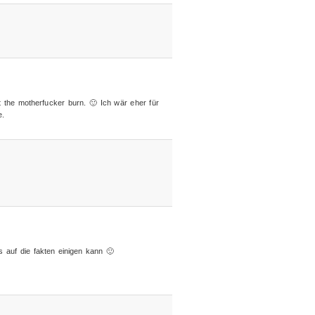
t the motherfucker burn. 🙂 Ich wär eher für
e.
 auf die fakten einigen kann 🙂