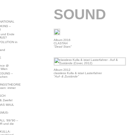
SOUND
NATIONAL
KING –
S
 und Ende
MUS?
Album 2016
VOLUTION in
CLASTAH
"Dead Stars"
land
E
ence @
 Wien
Album 2012
classless Kulla & istari Lasterfahrer
EGUNG –
"Auf- & Zustände"
schen
NGSTHEORIE
ssen: immer
SCH
 Zweifel
DAS MAUL
SMUS-
L ’89/’90 –
R und die
KULLA:
utschland