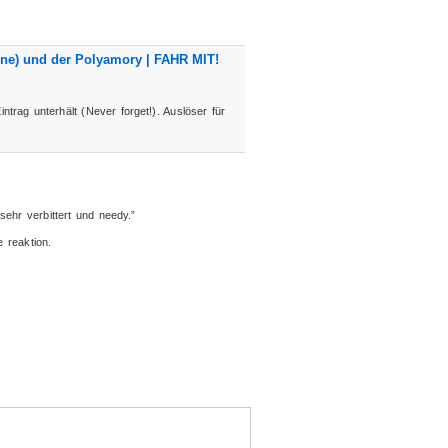
rüne) und der Polyamory | FAHR MIT!
ntrag unterhält (Never forget!). Auslöser für
ehr verbittert und needy.”
 reaktion.