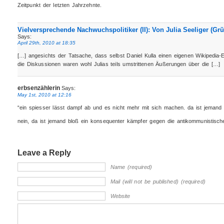
Zeitpunkt der letzten Jahrzehnte.
Vielversprechende Nachwuchspolitiker (II): Von Julia Seeliger (G
Says:
April 29th, 2010 at 18:35
[…] angesichts der Tatsache, dass selbst Daniel Kulla einen eigenen Wikipedia-Ei
die Diskussionen waren wohl Julias teils umstrittenen Äußerungen über die […]
erbsenzählerin
Says:
May 1st, 2010 at 12:16
“ein spiesser lässt dampf ab und es nicht mehr mit sich machen. da ist jemand s
nein, da ist jemand bloß ein konsequenter kämpfer gegen die antikommunistische
Leave a Reply
Name (required)
Mail (will not be published) (required)
Website