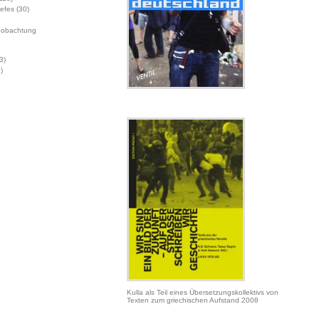
Jefes
(30)
eobachtung
3)
)
Kulla als Teil eines Übersetzungskollektivs von
Texten zum griechischen Aufstand 2008