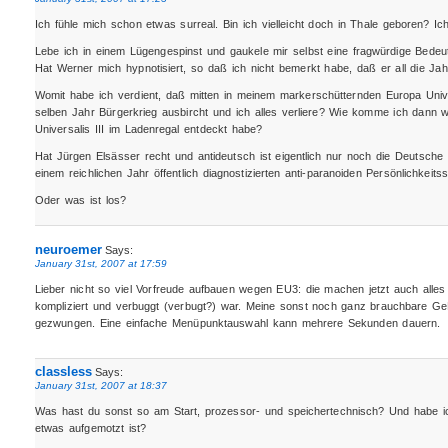
Ich fühle mich schon etwas surreal. Bin ich vielleicht doch in Thale geboren? Ich
Lebe ich in einem Lügengespinst und gaukele mir selbst eine fragwürdige Bedeu
Hat Werner mich hypnotisiert, so daß ich nicht bemerkt habe, daß er all die Jah
Womit habe ich verdient, daß mitten in meinem markerschütternden Europa Unive
selben Jahr Bürgerkrieg ausbircht und ich alles verliere? Wie komme ich dann
Universalis III im Ladenregal entdeckt habe?
Hat Jürgen Elsässer recht und antideutsch ist eigentlich nur noch die Deutsch
einem reichlichen Jahr öffentlich diagnostizierten anti-paranoiden Persönlichkeits
Oder was ist los?
neuroemer
Says:
January 31st, 2007 at 17:59
Lieber nicht so viel Vorfreude aufbauen wegen EU3: die machen jetzt auch alles 
kompliziert und verbuggt (verbugt?) war. Meine sonst noch ganz brauchbare GeF
gezwungen. Eine einfache Menüpunktauswahl kann mehrere Sekunden dauern.
classless
Says:
January 31st, 2007 at 18:37
Was hast du sonst so am Start, prozessor- und speichertechnisch? Und habe i
etwas aufgemotzt ist?