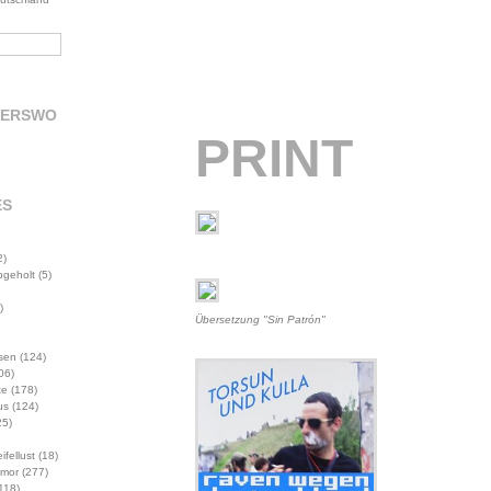
DERSWO
PRINT
ES
2)
abgeholt
(5)
)
Übersetzung "Sin Patrón"
sen
(124)
06)
te
(178)
us
(124)
5)
ifellust
(18)
mor
(277)
118)