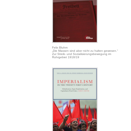
Felix Bluhm
„Die Massen sind aber nicht zu halten gewesen.“
Zur Streik- und Sozialisierungsbewegung im
Ruhrgebiet 1918/19