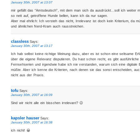
January 30th, 2007 at 13:07
mir gefällt das “Amtsdeutsch”, mit dem man sich da ausdrückt…soll ich weiter
so nett auf, getroffene Hunde bellen, kann ich da nur sagen.
Aber mal ehrlich: Ich versteh das nicht, Irrelevanz ist doch kein Kriterium, d
und ähnlichen Nerd-Kram auch rausstreichen.
classless
Says:
January 30th, 2007 at 13:17
Ich hab selbst keine richtige Meinung dazu, aber es ist schon eine seltsame Er
über die eigene Relevanz disputieren. Du hast schon recht, es gibt ausführlich
Fernsehserien und irgendwie habe ich nie verstanden, warum sich eine digitale
müßte. Aber ich kenne die Kriterien, nach denen sie das sonst entscheiden, a
nicht aus der Praxis.
tofu
Says:
January 30th, 2007 at 16:09
Sind wir nicht alle ein bisschen irrelevant? 😉
kapsler hauser
Says:
January 30th, 2007 at 16:38
ich nicht! 😀