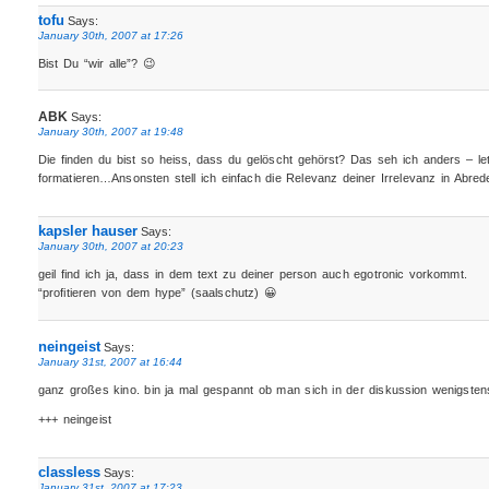
tofu
Says:
January 30th, 2007 at 17:26
Bist Du “wir alle”? 😉
ABK
Says:
January 30th, 2007 at 19:48
Die finden du bist so heiss, dass du gelöscht gehörst? Das seh ich anders – le
formatieren…Ansonsten stell ich einfach die Relevanz deiner Irrelevanz in Abred
kapsler hauser
Says:
January 30th, 2007 at 20:23
geil find ich ja, dass in dem text zu deiner person auch egotronic vorkommt.
“profitieren von dem hype” (saalschutz) 😀
neingeist
Says:
January 31st, 2007 at 16:44
ganz großes kino. bin ja mal gespannt ob man sich in der diskussion wenigstens
+++ neingeist
classless
Says:
January 31st, 2007 at 17:23