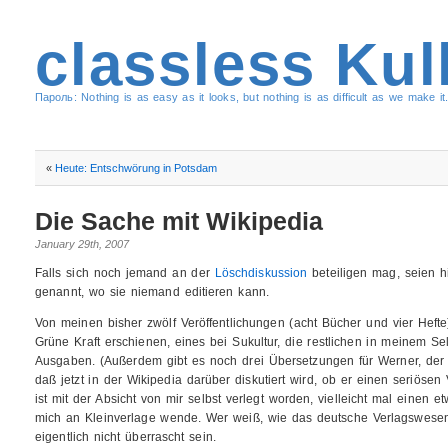
classless Kul
Пароль: Nothing is as easy as it looks, but nothing is as difficult as we make it.
«
Heute: Entschwörung in Potsdam
Die Sache mit Wikipedia
January 29th, 2007
Falls sich noch jemand an der
Löschdiskussion
beteiligen mag, seien hi
genannt, wo sie niemand editieren kann.
Von meinen bisher zwölf Veröffentlichungen (acht Bücher und vier Heft
Grüne Kraft erschienen, eines bei Sukultur, die restlichen in meinem S
Ausgaben. (Außerdem gibt es noch drei Übersetzungen für Werner, der s
daß jetzt in der Wikipedia darüber diskutiert wird, ob er einen seriösen 
ist mit der Absicht von mir selbst verlegt worden, vielleicht mal einen 
mich an Kleinverlage wende. Wer weiß, wie das deutsche Verlagswesen
eigentlich nicht überrascht sein.