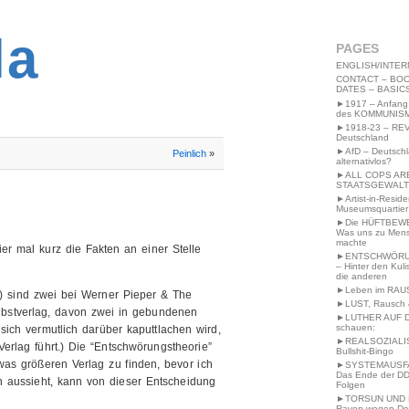
2MWW4N64EB9P
la
PAGES
ENGLISH/INTER
CONTACT – BOO
DATES – BASIC
►1917 – Anfang
des KOMMUNIS
►1918-23 – RE
Deutschland
►AfD – Deutsch
Peinlich
»
alternativlos?
►ALL COPS AR
STAATSGEWALT
►Artist-in-Resid
Museumsquartier
►Die HÜFTBEW
Was uns zu Men
machte
er mal kurz die Fakten an einer Stelle
►ENTSCHWÖRU
– Hinter den Kuli
die anderen
►Leben im RAU
e) sind zwei bei Werner Pieper & The
►LUST, Rausch &
elbstverlag, davon zwei in gebundenen
►LUTHER AUF 
schauen:
ich vermutlich darüber kaputtlachen wird,
►REALSOZIALI
Verlag führt.) Die “Entschwörungstheorie”
Bullshit-Bingo
etwas größeren Verlag zu finden, bevor ich
►SYSTEMAUSFAL
Das Ende der DD
 aussieht, kann von dieser Entscheidung
Folgen
►TORSUN UND 
Raven wegen De