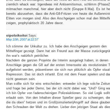
ziemlich whack war: Irgendwas mit Antisemitismus, schlimm (Phase2
mitmachen manchmal, hier aber doch nicht (Gruppe 8.Mai). Es ist he
bereits abzusehen, dass die Anti-G8-Fritzen von heute die Außenmini
Eliten von morgen sind. Also den Arschgeigen schon mal den Mittelfi
zeigen, prophylaktisch 20 Jahre davor.
oipoloikoitoi
Says:
May 10th, 2007 at 22:57
Ich stimme der Unkultur zu. Ich habe den Arschgeigen gestern den
Mittelfinger gezeigt. Dann hat ein Freund aus der Masse zurückgegrü
ihn war’s natürlich peinlicher.
Nachdem die ganzen Projekte die Interim ausgelegt haben, in denen 
Anschläge gegen die G8 auf der ersten Innenseite als revolutionäre 
aufgelistet werden, präsentieren sie sich nun plötzlich als Opfer staat
Repression. Das ist doch infantil. Erst mit dem Feuer spielen und d
nicht gewesen sein.
Man sollte sich für eins entscheiden: entweder ich lege solche Zeitu
und frage bei jeder Demo, bei der ich nicht dabei war, “Und? Ging w
ich bin Opfer von fadenscheinigen Polizeiaktionen. So viel Logik soll
erlaubt sein. Von den Inhalten dieser Spießer ganz zu schweigen, di
die da oben” hetzen und im Groß(simulierten)Angriff auf diese glaube
den Schrauben der Welt zu drehen. Lieber den jetzigen Staat als die