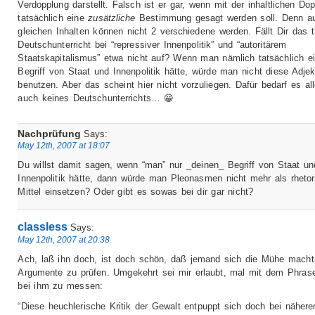
Verdopplung darstellt. Falsch ist er gar, wenn mit der inhaltlichen Do
tatsächlich eine
zusätzliche
Bestimmung gesagt werden soll. Denn a
gleichen Inhalten können nicht 2 verschiedene werden. Fällt Dir das t
Deutschunterricht bei “repressiver Innenpolitik” und “autoritärem
Staatskapitalismus” etwa nicht auf? Wenn man nämlich tatsächlich e
Begriff von Staat und Innenpolitik hätte, würde man nicht diese Adjek
benutzen. Aber das scheint hier nicht vorzuliegen. Dafür bedarf es all
auch keines Deutschunterrichts… 😀
Nachprüfung
Says:
May 12th, 2007 at 18:07
Du willst damit sagen, wenn “man” nur _deinen_ Begriff von Staat un
Innenpolitik hätte, dann würde man Pleonasmen nicht mehr als rhetor
Mittel einsetzen? Oder gibt es sowas bei dir gar nicht?
classless
Says:
May 12th, 2007 at 20:38
Ach, laß ihn doch, ist doch schön, daß jemand sich die Mühe macht
Argumente zu prüfen. Umgekehrt sei mir erlaubt, mal mit dem Phrase
bei ihm zu messen:
“Diese heuchlerische Kritik der Gewalt entpuppt sich doch bei näher