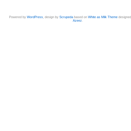
Powered by
WordPress
, design by
Scrupeda
based on
White as Milk Theme
designe
Azeez
.