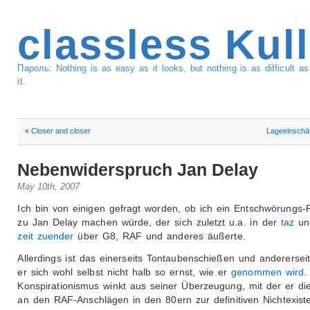
classless Kul
Пароль: Nothing is as easy as it looks, but nothing is as difficult 
it.
«
Closer and closer
Lageeinschä
Nebenwiderspruch Jan Delay
May 10th, 2007
Ich bin von einigen gefragt worden, ob ich ein Entschwörungs-
zu Jan Delay machen würde, der sich zuletzt u.a. in der
taz
un
zeit zuender
über G8, RAF und anderes äußerte.
Allerdings ist das einerseits Tontaubenschießen und anderersei
er sich wohl selbst nicht halb so ernst, wie er
genommen wird
.
Konspirationismus winkt aus seiner Überzeugung, mit der er die
an den RAF-Anschlägen in den 80ern zur definitiven Nichtexist