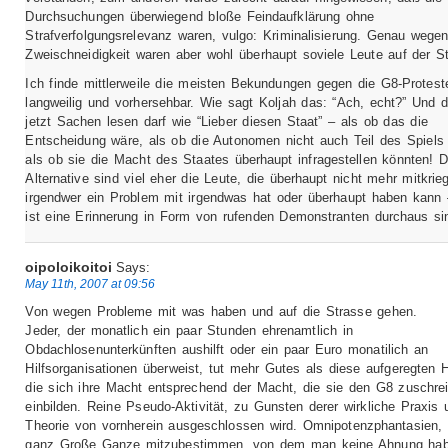
Durchsuchungen überwiegend bloße Feindaufklärung ohne
Strafverfolgungsrelevanz waren, vulgo: Kriminalisierung. Genau wegen
Zweischneidigkeit waren aber wohl überhaupt soviele Leute auf der S
Ich finde mittlerweile die meisten Bekundungen gegen die G8-Protest
langweilig und vorhersehbar. Wie sagt Koljah das: “Ach, echt?” Und 
jetzt Sachen lesen darf wie “Lieber diesen Staat” – als ob das die
Entscheidung wäre, als ob die Autonomen nicht auch Teil des Spiels
als ob sie die Macht des Staates überhaupt infragestellen könnten! D
Alternative sind viel eher die Leute, die überhaupt nicht mehr mitkrie
irgendwer ein Problem mit irgendwas hat oder überhaupt haben kann –
ist eine Erinnerung in Form von rufenden Demonstranten durchaus sin
oipoloikoitoi
Says:
May 11th, 2007 at 09:56
Von wegen Probleme mit was haben und auf die Strasse gehen.
Jeder, der monatlich ein paar Stunden ehrenamtlich in
Obdachlosenunterkünften aushilft oder ein paar Euro monatilich an
Hilfsorganisationen überweist, tut mehr Gutes als diese aufgeregten 
die sich ihre Macht entsprechend der Macht, die sie den G8 zuschre
einbilden. Reine Pseudo-Aktivität, zu Gunsten derer wirkliche Praxis 
Theorie von vornherein ausgeschlossen wird. Omnipotenzphantasien,
ganz Große Ganze mitzubestimmen, von dem man keine Ahnung habe