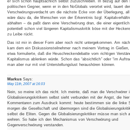
er sich schon hauptsächlich selbst zuzuschreiben. In bezug auf den 
politischen Gegner, wenn er in den NoGlobals verortet wird, lauert de
Verschwörungsverdacht um die nächste Ecke von der Überlegung, all
wäre dazu da, die Menschen von der Erkenntnis bzgl. Kapitalverhältn
abhalten – da paßt dann eine Verschwörung dran, die einer eigentlich
potentiell schon viel längeren Kapitalismuskritik böse mit der Hecken
zu Leibe rückt.
Das ist mir in dieser Form aber noch nicht untergekommen. Am näch
kam dem ein Diskussionsteilnehmer nach meinem Vortrag in Gießen, 
etwa formulierte, daß die Heuschreckendebatte vom richtigen Verstän
Kapitalismus ablenken würde. Schon das “absichtlich” oder “im Auftra
man aber nur mit viel Unterstellungslust heraushören können.
Markus
Says:
May 11th, 2007 at 16:03
Nein, so meine ich das nicht. Ich meinte, daß man die Verschwörer 
Globalisierungskritikern selbst sieht verbunden mit der Angst, die hier
Kommentaren zum Ausdruck kommt: heute bestimmen sie die linke 
morgen die Gesellschaft und übermorgen sind die Globalisierungskriti
selbst die Eliten. Gegen die Globalisierungskritiker müsse man sich 
wehren. So habe ich den Mechanismus von Verschwörung und
Gegenverschwörung verstanden.