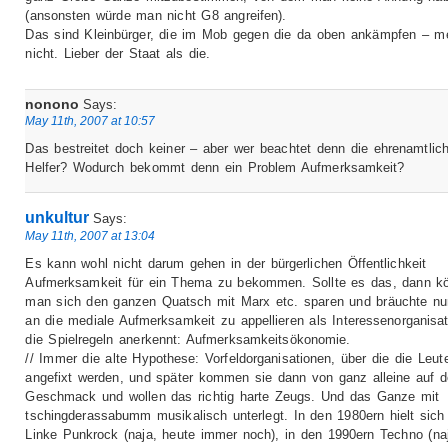
(ansonsten würde man nicht G8 angreifen).
Das sind Kleinbürger, die im Mob gegen die da oben ankämpfen – m
nicht. Lieber der Staat als die.
nonono
Says:
May 11th, 2007 at 10:57
Das bestreitet doch keiner – aber wer beachtet denn die ehrenamtlic
Helfer? Wodurch bekommt denn ein Problem Aufmerksamkeit?
unkultur
Says:
May 11th, 2007 at 13:04
Es kann wohl nicht darum gehen in der bürgerlichen Öffentlichkeit
Aufmerksamkeit für ein Thema zu bekommen. Sollte es das, dann k
man sich den ganzen Quatsch mit Marx etc. sparen und bräuchte nu
an die mediale Aufmerksamkeit zu appellieren als Interessenorganisat
die Spielregeln anerkennt: Aufmerksamkeitsökonomie.
// Immer die alte Hypothese: Vorfeldorganisationen, über die die Leut
angefixt werden, und später kommen sie dann von ganz alleine auf 
Geschmack und wollen das richtig harte Zeugs. Und das Ganze mit
tschingderassabumm musikalisch unterlegt. In den 1980ern hielt sich
Linke Punkrock (naja, heute immer noch), in den 1990ern Techno (na