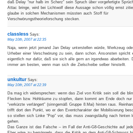
daß Delay “nur halb im Scherz” sein Spruch über vorgefertigte Sprüc
Attac bringe, wird bei Lichtwolf diese Aussage schon völlig ernst zitie
glaube in solchen Mechanismen müssten auch Stoff für
Verschwörungstheorieforschung stecken.
classless
Says:
May 10th, 2007 at 22:35
Naja, wenn jetzt jemand Jan Delay unterstellen würde, Werkzeug ode
Urheber einer Verschwörung zu sein, dann schon. Ansonsten spricht 
eigentlich nur dafür, daß sie sich alle gern an irgendwas abarbeiten.
immer am besten, wenn man sich die Zielscheibe selber hinstellt.
unkultur
Says:
May 10th, 2007 at 22:39
Da mag ich widersprechen: wenn das Ziel von Kritik sein soll die bli
Flecken bzw. Hohlräume zu stopfen, dann kommt am Ende doch nur
“verkürzte verlängert” (sinngemäß Gruppe 8.Mai) hinten raus. Reinha
trifft dort den Punkt, wo er den Eventcharakter der Mobilisierung besc
so stellen sich Linke “Pop” vor, das muss zwangsläufig nach hinten 
gehen.
Das Ganze ist das Falsche – im Fall der Anti-G8-Geschichte auf jede
Eher wäre zu bemängeln, dass die Kritik an dem Anti-G8-Schmonz b