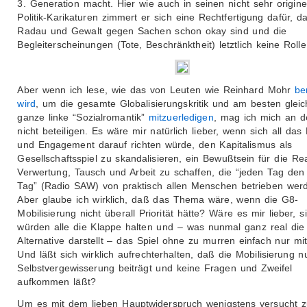
3. Generation macht. Hier wie auch in seinen nicht sehr origine
Politik-Karikaturen zimmert er sich eine Rechtfertigung dafür, d
Radau und Gewalt gegen Sachen schon okay sind und die
Begleiterscheinungen (Tote, Beschränktheit) letztlich keine Rolle
Aber wenn ich lese, wie das von Leuten wie Reinhard Mohr
be
wird
, um die gesamte Globalisierungskritik und am besten gleic
ganze linke “Sozialromantik”
mitzuerledigen
, mag ich mich an d
nicht beteiligen. Es wäre mir natürlich lieber, wenn sich all das 
und Engagement darauf richten würde, den Kapitalismus als
Gesellschaftsspiel zu skandalisieren, ein Bewußtsein für die Rea
Verwertung, Tausch und Arbeit zu schaffen, die “jeden Tag de
Tag” (Radio SAW) von praktisch allen Menschen betrieben wer
Aber glaube ich wirklich, daß das Thema wäre, wenn die G8-
Mobilisierung nicht überall Priorität hätte? Wäre es mir lieber, s
würden alle die Klappe halten und – was nunmal ganz real die
Alternative darstellt – das Spiel ohne zu murren einfach nur mi
Und läßt sich wirklich aufrechterhalten, daß die Mobilisierung n
Selbstvergewisserung beiträgt und keine Fragen und Zweifel
aufkommen läßt?
Um es mit dem lieben Hauptwiderspruch wenigstens versucht 