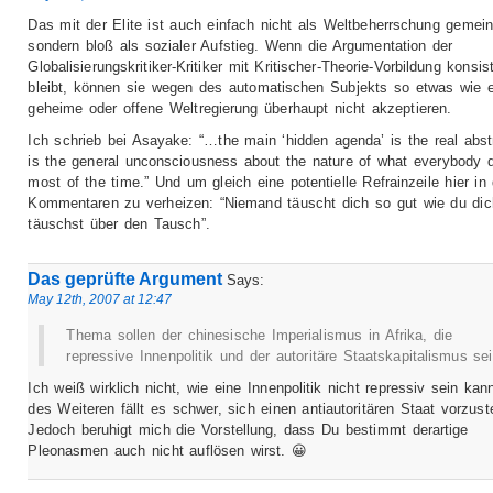
Das mit der Elite ist auch einfach nicht als Weltbeherrschung gemein
sondern bloß als sozialer Aufstieg. Wenn die Argumentation der
Globalisierungskritiker-Kritiker mit Kritischer-Theorie-Vorbildung konsis
bleibt, können sie wegen des automatischen Subjekts so etwas wie e
geheime oder offene Weltregierung überhaupt nicht akzeptieren.
Ich schrieb bei Asayake: “…the main ‘hidden agenda’ is the real abst
is the general unconsciousness about the nature of what everybody 
most of the time.” Und um gleich eine potentielle Refrainzeile hier in
Kommentaren zu verheizen: “Niemand täuscht dich so gut wie du dic
täuschst über den Tausch”.
Das geprüfte Argument
Says:
May 12th, 2007 at 12:47
Thema sollen der chinesische Imperialismus in Afrika, die
repressive Innenpolitik und der autoritäre Staatskapitalismus se
Ich weiß wirklich nicht, wie eine Innenpolitik nicht repressiv sein kan
des Weiteren fällt es schwer, sich einen antiautoritären Staat vorzuste
Jedoch beruhigt mich die Vorstellung, dass Du bestimmt derartige
Pleonasmen auch nicht auflösen wirst. 😀