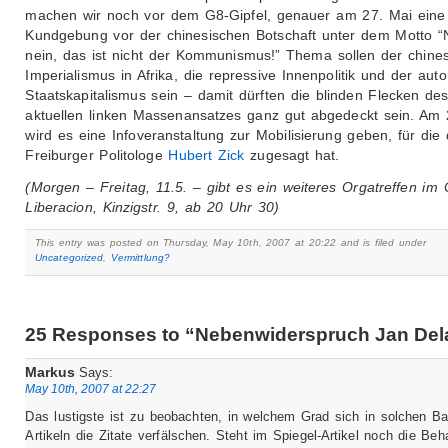
machen wir noch vor dem G8-Gipfel, genauer am 27. Mai eine
Kundgebung vor der chinesischen Botschaft unter dem Motto “
nein, das ist nicht der Kommunismus!” Thema sollen der chine
Imperialismus in Afrika, die repressive Innenpolitik und der auto
Staatskapitalismus sein – damit dürften die blinden Flecken de
aktuellen linken Massenansatzes ganz gut abgedeckt sein. Am 
wird es eine Infoveranstaltung zur Mobilisierung geben, für die 
Freiburger Politologe
Hubert Zick
zugesagt hat.
(Morgen – Freitag, 11.5. – gibt es ein weiteres Orgatreffen im 
Liberacion, Kinzigstr. 9, ab 20 Uhr 30)
This entry was posted on Thursday, May 10th, 2007 at 20:22 and is filed under
Uncategorized
,
Vermittlung?
25 Responses to “Nebenwiderspruch Jan Del
Markus
Says:
May 10th, 2007 at 22:27
Das lustigste ist zu beobachten, in welchem Grad sich in solchen Ba
Artikeln die Zitate verfälschen. Steht im Spiegel-Artikel noch die Beh