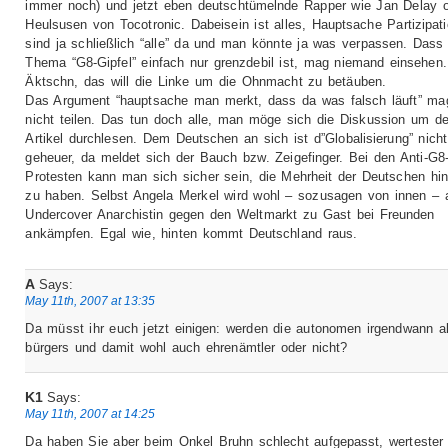
immer noch) und jetzt eben deutschtümelnde Rapper wie Jan Delay o
Heulsusen von Tocotronic. Dabeisein ist alles, Hauptsache Partizipati
sind ja schließlich “alle” da und man könnte ja was verpassen. Dass
Thema “G8-Gipfel” einfach nur grenzdebil ist, mag niemand einsehen.
Äktschn, das will die Linke um die Ohnmacht zu betäuben.
Das Argument “hauptsache man merkt, dass da was falsch läuft” ma
nicht teilen. Das tun doch alle, man möge sich die Diskussion um d
Artikel durchlesen. Dem Deutschen an sich ist d”Globalisierung” nicht
geheuer, da meldet sich der Bauch bzw. Zeigefinger. Bei den Anti-G8
Protesten kann man sich sicher sein, die Mehrheit der Deutschen hin
zu haben. Selbst Angela Merkel wird wohl – sozusagen von innen – 
Undercover Anarchistin gegen den Weltmarkt zu Gast bei Freunden
ankämpfen. Egal wie, hinten kommt Deutschland raus.
A
Says:
May 11th, 2007 at 13:35
Da müsst ihr euch jetzt einigen: werden die autonomen irgendwann al
bürgers und damit wohl auch ehrenämtler oder nicht?
K1
Says:
May 11th, 2007 at 14:25
Da haben Sie aber beim Onkel Bruhn schlecht aufgepasst, wertester