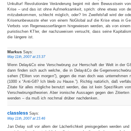
Unkultur! Revolutionäre Veränderung begint mit dem Bewusstsein von
Krise – und das ist ohne Aufmerksamkeit, sprich: ohne etwas von de
mitzubekommen, schlecht möglich, oder? Im Zweifelsfall wird der ode
Krisenunbewusste eher von einem NoGlobal auf die Krise etwa in Ges
Verbots von Regenwasserfängern hingewiesen werden, als von einem
puristischen KTler, der nachzuweisen versucht, dass seine Kapitalism
die längere ist.
Markus
Says:
May 11th, 2007 at 15:37
Wenn Delay&Co eine Verschwörung zur Herrschaft der Welt in der G
dann finden sich auch welche, die in Delay&Co die Gegenverschwör
sehen (“Eliten von morgen”), gegen die man doch was unternehmen
(1000 x “Anti-G8? Ich bleib zu Hause.”). Richtig natürlich, daß verfä
Zitate für alles mögliche benutzt werden, das ist kein Spezifikum vo
Verschwörungstheorien. Aber ironische Aussagen gegen den Zitierten
wenden – da muß ich nochmal drüber nachdenken..
classless
Says:
May 11th, 2007 at 15:46
Jan Delay soll vor allem der Lächerlichkeit preisgegeben werden und