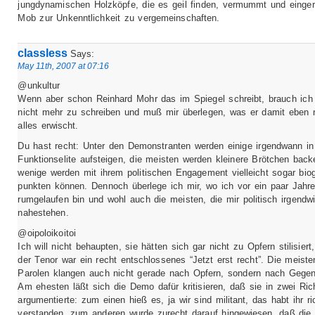
jungdynamischen Holzköpfe, die es geil finden, vermummt und einger
Mob zur Unkenntlichkeit zu vergemeinschaften.
classless
Says:
May 11th, 2007 at 07:16
@unkultur
Wenn aber schon Reinhard Mohr das im Spiegel schreibt, brauch ich
nicht mehr zu schreiben und muß mir überlegen, was er damit eben 
alles erwischt.
Du hast recht: Unter den Demonstranten werden einige irgendwann in
Funktionselite aufsteigen, die meisten werden kleinere Brötchen back
wenige werden mit ihrem politischen Engagement vielleicht sogar bio
punkten können. Dennoch überlege ich mir, wo ich vor ein paar Jahr
rumgelaufen bin und wohl auch die meisten, die mir politisch irgendw
nahestehen.
@oipoloikoitoi
Ich will nicht behaupten, sie hätten sich gar nicht zu Opfern stilisiert
der Tenor war ein recht entschlossenes “Jetzt erst recht”. Die meiste
Parolen klangen auch nicht gerade nach Opfern, sondern nach Gegena
Am ehesten läßt sich die Demo dafür kritisieren, daß sie in zwei Ri
argumentierte: zum einen hieß es, ja wir sind militant, das habt ihr ri
verstanden, zum anderen wurde zurecht darauf hingewiesen, daß die