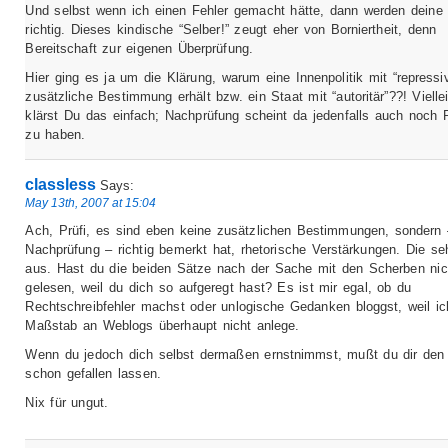
Und selbst wenn ich einen Fehler gemacht hätte, dann werden deine 
richtig. Dieses kindische “Selber!” zeugt eher von Borniertheit, denn
Bereitschaft zur eigenen Überprüfung.
Hier ging es ja um die Klärung, warum eine Innenpolitik mit “repressi
zusätzliche Bestimmung erhält bzw. ein Staat mit “autoritär”??! Vielle
klärst Du das einfach; Nachprüfung scheint da jedenfalls auch noch
zu haben.
classless
Says:
May 13th, 2007 at 15:04
Ach, Prüfi, es sind eben keine zusätzlichen Bestimmungen, sondern 
Nachprüfung – richtig bemerkt hat, rhetorische Verstärkungen. Die s
aus. Hast du die beiden Sätze nach der Sache mit den Scherben ni
gelesen, weil du dich so aufgeregt hast? Es ist mir egal, ob du
Rechtschreibfehler machst oder unlogische Gedanken bloggst, weil ic
Maßstab an Weblogs überhaupt nicht anlege.
Wenn du jedoch dich selbst dermaßen ernstnimmst, mußt du dir den
schon gefallen lassen.
Nix für ungut.