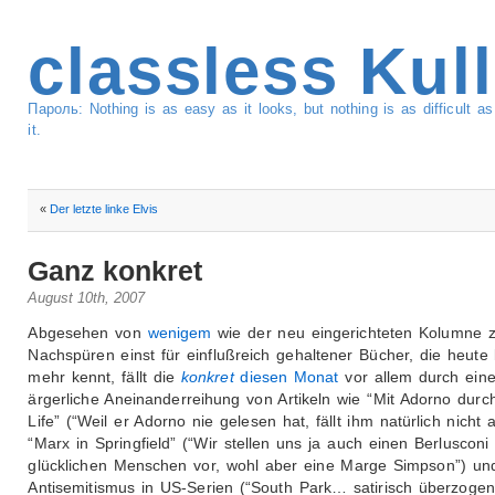
classless Kul
Пароль: Nothing is as easy as it looks, but nothing is as difficult 
it.
«
Der letzte linke Elvis
Ganz konkret
August 10th, 2007
Abgesehen von
wenigem
wie der neu eingerichteten Kolumne 
Nachspüren einst für einflußreich gehaltener Bücher, die heute 
mehr kennt, fällt die
konkret
diesen Monat
vor allem durch ein
ärgerliche Aneinanderreihung von Artikeln wie “Mit Adorno dur
Life” (“Weil er Adorno nie gelesen hat, fällt ihm natürlich nicht 
“Marx in Springfield” (“Wir stellen uns ja auch einen Berlusconi 
glücklichen Menschen vor, wohl aber eine Marge Simpson”) un
Antisemitismus in US-Serien (“South Park… satirisch überzogen