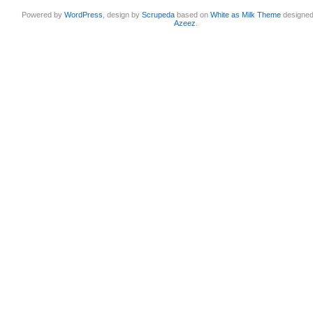
Powered by
WordPress
, design by
Scrupeda
based on
White as Milk Theme
designe
Azeez
.