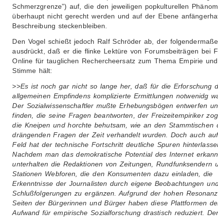
Schmerzgrenze”) auf, die den jeweiligen popkulturellen Phäno
überhaupt nicht gerecht werden und auf der Ebene anfängerhaf
Beschreibung steckenbleiben.
Den Vogel schießt jedoch Ralf Schröder ab, der folgendermaß
ausdrückt, daß er die flinke Lektüre von Forumsbeiträgen bei 
Online für tauglichen Rechercheersatz zum Thema Empirie und
Stimme hält:
>>
Es ist noch gar nicht so lange her, daß für die Erforschung 
allgemeinen Empfindens komplizierte Ermittlungen notwenidg w
Der Sozialwissenschaftler mußte Erhebungsbögen entwerfen u
finden, die seine Fragen beantworten, der Freizeitempiriker zo
die Kneipen und horchte behutsam, wie an den Stammtischen 
drängenden Fragen der Zeit verhandelt wurden. Doch auch au
Feld hat der technische Fortschritt deutliche Spuren hinterlasse
Nachdem man das demokratische Potential des Internet erkannt
unterhalten die Redaktionen von Zeitungen, Rundfunksendern 
Stationen Webforen, die den Konsumenten dazu einladen, die
Erkenntnisse der Journalisten durch eigene Beobachtungen un
Schlußfolgerungen zu ergänzen. Aufgrund der hohen Resonanz
Seiten der Bürgerinnen und Bürger haben diese Plattformen d
Aufwand für empirische Sozialforschung drastisch reduziert. De