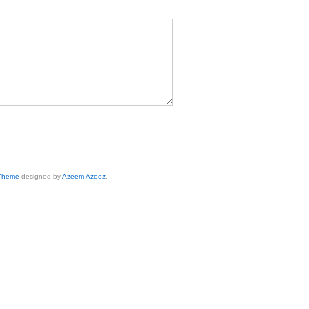
 Theme
designed by
Azeem Azeez
.