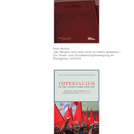
Felix Bluhm
„Die Massen sind aber nicht zu halten gewesen.“
Zur Streik- und Sozialisierungsbewegung im
Ruhrgebiet 1918/19