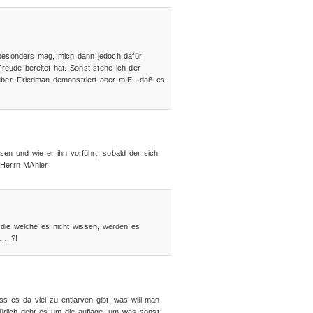
o besonders mag, mich dann jedoch dafür
reude bereitet hat. Sonst stehe ich der
über. Friedman demonstriert aber m.E.. daß es
sen und wie er ihn vorführt, sobald der sich
 Herrn MAhler.
r die welche es nicht wissen, werden es
…..?!
ss es da viel zu entlarven gibt. was will man
ürlich geht es um die auflage, um was sonst,