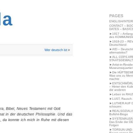
2MWW4N64EB9P
la
PAGES
ENGLISH/INTER
CONTACT – BOO
DATES – BASIC
►1917 – Anfang
des KOMMUNIS
►1918-23 – RE
Deutschland
►AfD – Deutsch
Wer deutsch ist
»
alternativlos?
►ALL COPS AR
STAATSGEWALT
►Artist-in-Resid
Museumsquartier
►Die HÜFTBEW
Was uns zu Men
machte
►ENTSCHWÖRU
– Hinter den Kuli
die anderen
►Leben im RAU
►LUST, Rausch &
►LUTHER AUF 
schauen:
a, Bibel, Neues Testament mit Gott
►REALSOZIALI
hat in der deutschen Philosophie. Und das
Bullshit-Bingo
►SYSTEMAUSFAL
be, da konnte ich mich in Ruhe mit diesen
Das Ende der DD
Folgen
►TORSUN UND 
Raven wegen De