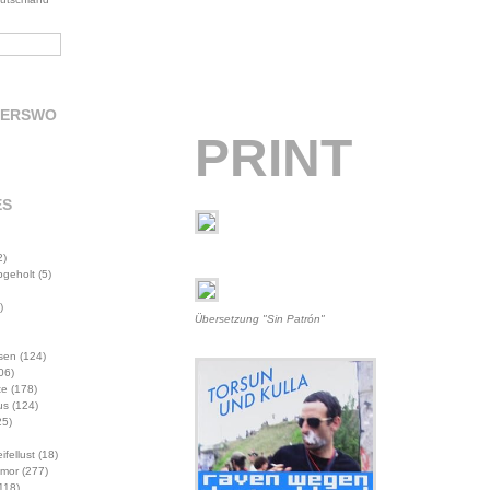
DERSWO
PRINT
ES
2)
abgeholt
(5)
)
Übersetzung "Sin Patrón"
sen
(124)
06)
te
(178)
us
(124)
5)
ifellust
(18)
mor
(277)
118)