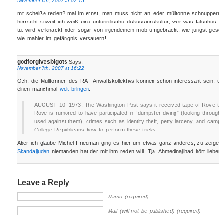
November 6th, 2007 at 02:15
mit scheiße reden? mal im ernst, man muss nicht an jeder mülltonne schnupper
herrscht soweit ich weiß eine unterirdische diskussionskultur, wer was falsches
tut wird verknackt oder sogar von irgendeinem mob umgebracht, wie jüngst gesc
wie mahler im gefängnis versauern!
godforgivesbigots
Says:
November 7th, 2007 at 16:22
Och, die Mülltonnen des RAF-Anwaltskollektivs können schon interessant sein,
einen manchmal
weit bringen
:
AUGUST 10, 1973: The Washington Post says it received tape of Rove tell
Rove is rumored to have participated in “dumpster-diving” (looking throug
used against them), crimes such as identity theft, petty larceny, and cam
College Republicans how to perform these tricks.
Aber ich glaube Michel Friedman ging es hier um etwas ganz anderes, zu zei
Skandaljuden
niemanden hat der mit ihm reden will. Tja. Ahmedinajihad hört liebe
Leave a Reply
Name (required)
Mail (will not be published) (required)