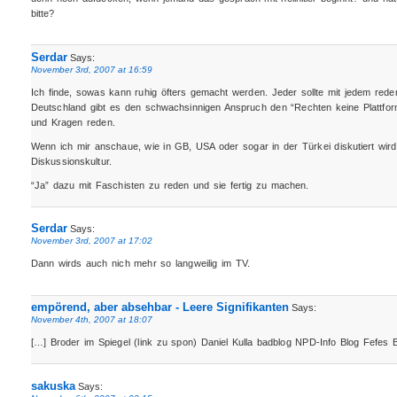
bitte?
Serdar
Says:
November 3rd, 2007 at 16:59
Ich finde, sowas kann ruhig öfters gemacht werden. Jeder sollte mit jedem reden,
Deutschland gibt es den schwachsinnigen Anspruch den “Rechten keine Plattform
und Kragen reden.
Wenn ich mir anschaue, wie in GB, USA oder sogar in der Türkei diskutiert wird
Diskussionskultur.
“Ja” dazu mit Faschisten zu reden und sie fertig zu machen.
Serdar
Says:
November 3rd, 2007 at 17:02
Dann wirds auch nich mehr so langweilig im TV.
empörend, aber absehbar - Leere Signifikanten
Says:
November 4th, 2007 at 18:07
[…] Broder im Spiegel (link zu spon) Daniel Kulla badblog NPD-Info Blog Fefes
sakuska
Says: