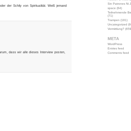
Sin Patrones Ni 
der der Schily von Spiritualität. Weiß jemand
space
(64)
Teilnehmende B
(71)
Trampen
(181)
Uncategorized
(9
Vermittlung?
(659
META
WordPress
Entries feed
arum, dass wir alle dieses Interview posten,
Comments feed