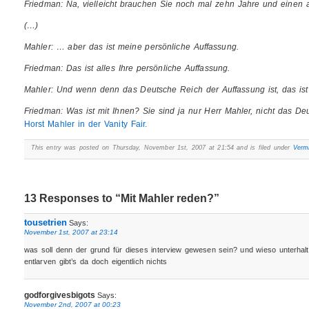
Friedman: Na, vielleicht brauchen Sie noch mal zehn Jahre und einen 
(…)
Mahler: … aber das ist meine persönliche Auffassung.
Friedman: Das ist alles Ihre persönliche Auffassung.
Mahler: Und wenn denn das Deutsche Reich der Auffassung ist, das i
Friedman: Was ist mit Ihnen? Sie sind ja nur Herr Mahler, nicht das De
Horst Mahler in der Vanity Fair.
This entry was posted on Thursday, November 1st, 2007 at 21:54 and is filed under
Vermi
13 Responses to “Mit Mahler reden?”
tousetrien
Says:
November 1st, 2007 at 23:14
was soll denn der grund für dieses interview gewesen sein? und wieso unterhal
entlarven gibt’s da doch eigentlich nichts
godforgivesbigots
Says:
November 2nd, 2007 at 00:23