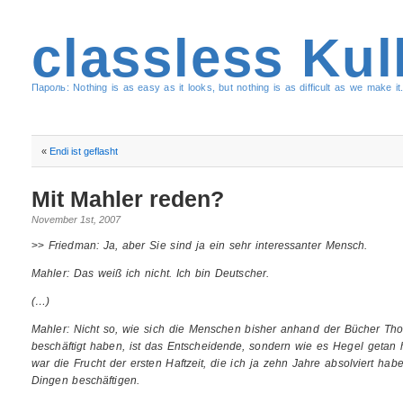
classless Kul
Пароль: Nothing is as easy as it looks, but nothing is as difficult as we make it.
«
Endi ist geflasht
Mit Mahler reden?
November 1st, 2007
>>
Friedman: Ja, aber Sie sind ja ein sehr interessanter Mensch.
Mahler: Das weiß ich nicht. Ich bin Deutscher.
(…)
Mahler: Nicht so, wie sich die Menschen bisher anhand der Bücher Thor
beschäftigt haben, ist das Entscheidende, sondern wie es Hegel getan 
war die Frucht der ersten Haftzeit, die ich ja zehn Jahre absolviert ha
Dingen beschäftigen.