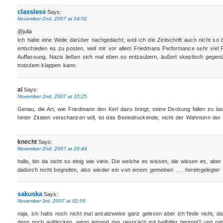
classless
Says:
November 2nd, 2007 at 04:02
@julia
Ich habe eine Weile darüber nachgedacht, weil ich die Zeitschrift auch nicht s
entschieden es zu posten, weil mir vor allem Friedmans Performance sehr viel F
Auffassung, Nazis ließen sich mal eben so entzaubern, äußert skeptisch gegen
trotzdem klappen kann.
al
Says:
November 2nd, 2007 at 10:25
Genau, die Art, wie Friedmann den Kerl dazu bringt, seine Deckung fallen zu las
hinter Zitaten verschanzen will, ist das Beeindruckende, nicht der Wahnsinn der
knecht
Says:
November 2nd, 2007 at 20:44
hallo, bin da nicht so einig wie viele. Die welche es wissen, die wissen es, abe
dadurch nicht begreifen, also wieder ein von einem gemeinen …. hereingelegter 
sakuska
Says:
November 3rd, 2007 at 02:55
naja, ich habs noch nicht mal ansatzweise ganz gelesen aber ich finde nicht, da
denn noch aufdecken, wenn jemand das gespräch mit heilhitler beginnt? und nat