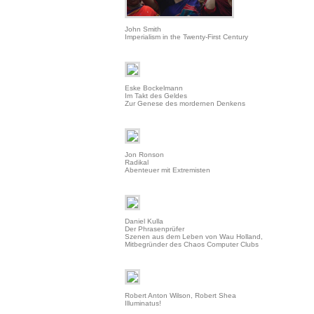
John Smith
Imperialism in the Twenty-First Century
Eske Bockelmann
Im Takt des Geldes
Zur Genese des mordernen Denkens
Jon Ronson
Radikal
Abenteuer mit Extremisten
Daniel Kulla
Der Phrasenprüfer
Szenen aus dem Leben von Wau Holland,
Mitbegründer des Chaos Computer Clubs
Robert Anton Wilson, Robert Shea
Illuminatus!