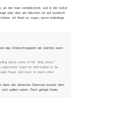
n, an der man vorbeikommt. und in der türkei
 sagt oder dies am falschen ort auf kurdisch
hehen. ich finde es super, wenn widerlinge
 und das Dranschnuppern als solches kann
ing about some of his “dirty tricks.”
h opponents’ trash for information to be
paign fraud, and tours to teach other
gen dass der deutsche Obernazi ausser dem
r sich selber reden. Pech gehabt Hotte.