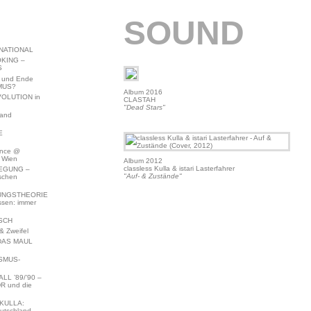
SOUND
NATIONAL
KING –
S
 und Ende
MUS?
Album 2016
VOLUTION in
CLASTAH
"Dead Stars"
land
E
ence @
 Wien
Album 2012
classless Kulla & istari Lasterfahrer
EGUNG –
"Auf- & Zustände"
schen
NGSTHEORIE
ssen: immer
SCH
 Zweifel
DAS MAUL
SMUS-
L ’89/’90 –
R und die
KULLA:
utschland