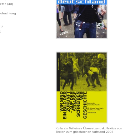
Jefes
(30)
eobachtung
3)
)
Kulla als Teil eines Übersetzungskollektivs von
Texten zum griechischen Aufstand 2008