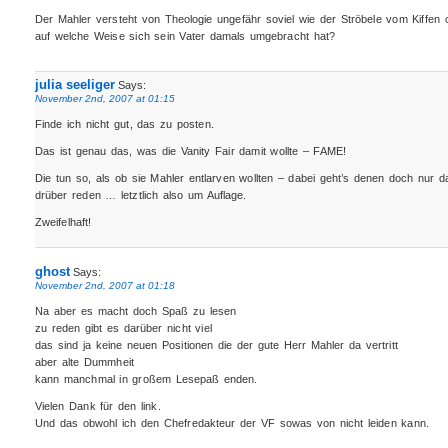
Der Mahler versteht von Theologie ungefähr soviel wie der Ströbele vom Kiffen o
auf welche Weise sich sein Vater damals umgebracht hat?
julia seeliger
Says:
November 2nd, 2007 at 01:15
Finde ich nicht gut, das zu posten.
Das ist genau das, was die Vanity Fair damit wollte – FAME!
Die tun so, als ob sie Mahler entlarven wollten – dabei geht’s denen doch nur d
drüber reden … letztlich also um Auflage.
Zweifelhaft!
ghost
Says:
November 2nd, 2007 at 01:18
Na aber es macht doch Spaß zu lesen
zu reden gibt es darüber nicht viel
das sind ja keine neuen Positionen die der gute Herr Mahler da vertritt
aber alte Dummheit
kann manchmal in großem Lesepaß enden.
Vielen Dank für den link.
Und das obwohl ich den Chefredakteur der VF sowas von nicht leiden kann.