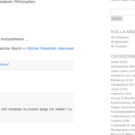
anderen Philosophen.
KULLA AN
@ Instagram
st hinzunehmen …
@ Mastodon
@ Youtube
utsche Reich.
<<
Michel Friedman interviewt
CATEGORI
Antifa
(303)
ttlung?
Arbeitskräfte
(59)
Ausm Leben
(27
bestellt & nicht 
Breakcore
(124)
Categorized
(351
chaos
(216)
civilization
(14)
Cut-up & Remich
Entschwörung
(2
Gegen Geschich
t sich friedman so extrem lange mit mahler? zu
Kulturimperialism
Lasterfahrerei
(12
Lektüre
(186)
Lustzweifel & Zwe
Randgruppen-Hu
Rausch & Mittel
(