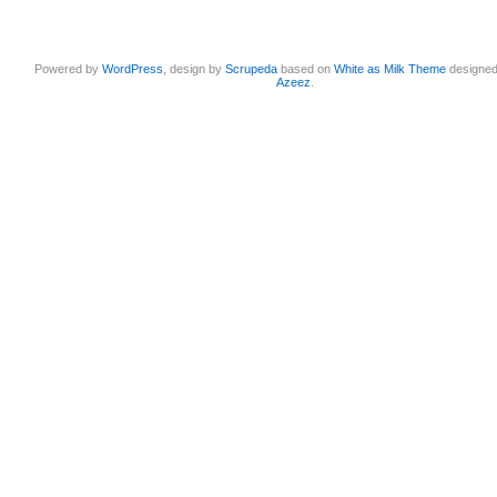
Powered by
WordPress
, design by
Scrupeda
based on
White as Milk Theme
designe
Azeez
.