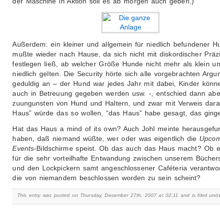
der Maschine in Aktion soll es ab morgen auch geben.)
Außerdem: ein kleiner und allgemein für niedlich befundener H
mußte wieder nach Hause, da sich nicht mit diskordischer Präz
festlegen ließ, ab welcher Größe Hunde nicht mehr als klein u
niedlich gelten. Die Security hörte sich alle vorgebrachten Arg
geduldig an – der Hund war jedes Jahr mit dabei, Kinder könn
auch in Betreuung gegeben werden usw. -, entschied dann abe
zuungunsten von Hund und Haltern, und zwar mit Verweis dara
Haus” würde das so wollen, “das Haus” habe gesagt, das ginge
Hat das Haus a mind of its own? Auch Johl meinte herausgefu
haben, daß niemand wüßte, wer oder was eigentlich die
Upcom
Events
-Bildschirme speist. Ob das auch das Haus macht? Ob 
für die sehr vorteilhafte Entwandung zwischen unserem Bücher
und den Lockpickern samt angeschlossener Caféteria verantwortl
die von niemandem beschlossen worden zu sein scheint?
This entry was posted on Thursday, December 27th, 2007 at 02:11 and is filed und