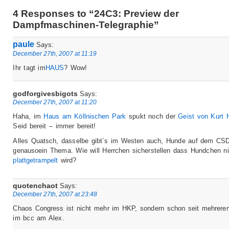
4 Responses to “24C3: Preview der
Dampfmaschinen-Telegraphie”
paule
Says:
December 27th, 2007 at 11:19
Ihr tagt im
HAUS
? Wow!
godforgivesbigots
Says:
December 27th, 2007 at 11:20
Haha, im
Haus am Köllnischen Park
spukt noch der
Geist von Kurt 
Seid bereit – immer bereit!
Alles Quatsch, dasselbe gibt´s im Westen auch, Hunde auf dem CSD
genausoein Thema. Wie will Herrchen sicherstellen dass Hundchen ni
plattgetrampelt
wird?
quotenchaot
Says:
December 27th, 2007 at 23:48
Chaos Congress ist nicht mehr im HKP, sondern schon seit mehrere
im bcc am Alex.