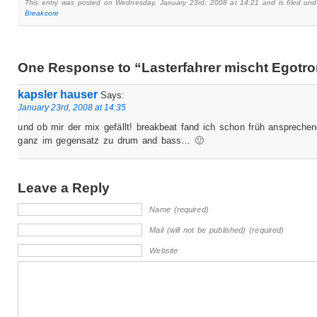
This entry was posted on Wednesday, January 23rd, 2008 at 14:21 and is filed und
Breakcore
One Response to “Lasterfahrer mischt Egotro
kapsler hauser
Says:
January 23rd, 2008 at 14:35
und ob mir der mix gefällt! breakbeat fand ich schon früh ansprech
ganz im gegensatz zu drum and bass… 🙂
Leave a Reply
Name (required)
Mail (will not be published) (required)
Website