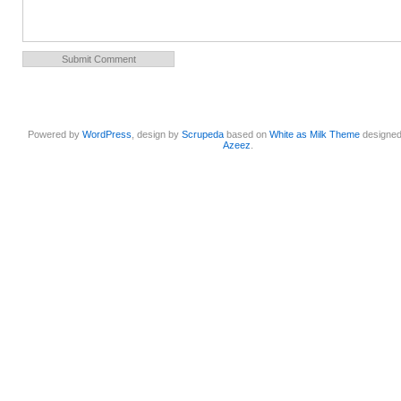
Powered by
WordPress
, design by
Scrupeda
based on
White as Milk Theme
designe
Azeez
.