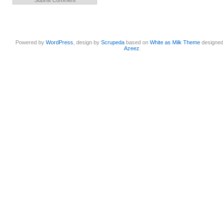
Powered by
WordPress
, design by
Scrupeda
based on
White as Milk Theme
designe
Azeez
.