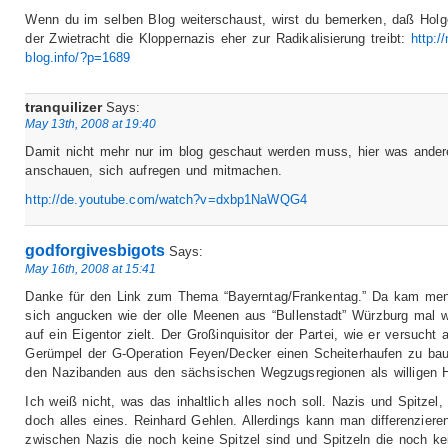
Wenn du im selben Blog weiterschaust, wirst du bemerken, daß Holg
der Zwietracht die Kloppernazis eher zur Radikalisierung treibt:
http:/
blog.info/?p=1689
tranquilizer
Says:
May 13th, 2008 at 19:40
Damit nicht mehr nur im blog geschaut werden muss, hier was ande
anschauen, sich aufregen und mitmachen.
http://de.youtube.com/watch?v=dxbp1NaWQG4
godforgivesbigots
Says:
May 16th, 2008 at 15:41
Danke für den Link zum Thema “Bayerntag/Frankentag.” Da kam me
sich angucken wie der olle Meenen aus “Bullenstadt” Würzburg mal w
auf ein Eigentor zielt. Der Großinquisitor der Partei, wie er versucht
Gerümpel der G-Operation Feyen/Decker einen Scheiterhaufen zu bau
den Nazibanden aus den sächsischen Wegzugsregionen als willigen H
Ich weiß nicht, was das inhaltlich alles noch soll. Nazis und Spitzel, 
doch alles eines. Reinhard Gehlen. Allerdings kann man differenziere
zwischen Nazis die noch keine Spitzel sind und Spitzeln die noch ke