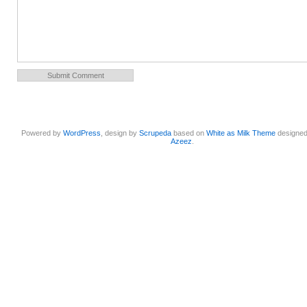
Powered by
WordPress
, design by
Scrupeda
based on
White as Milk Theme
designe
Azeez
.