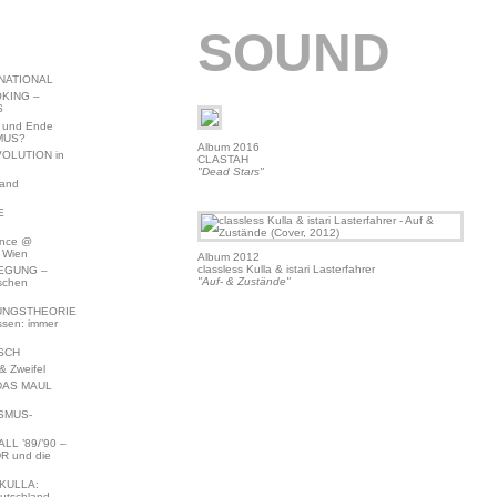
SOUND
NATIONAL
KING –
S
 und Ende
MUS?
Album 2016
VOLUTION in
CLASTAH
"Dead Stars"
land
E
ence @
 Wien
Album 2012
classless Kulla & istari Lasterfahrer
EGUNG –
"Auf- & Zustände"
schen
NGSTHEORIE
ssen: immer
SCH
 Zweifel
DAS MAUL
SMUS-
L ’89/’90 –
R und die
KULLA:
utschland