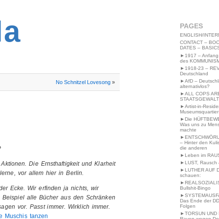
2MWW4N64EB9P
la
PAGES
ENGLISH/INTER
CONTACT – BOO
DATES – BASIC
►1917 – Anfang
des KOMMUNIS
►1918-23 – RE
Deutschland
►AfD – Deutsch
No Schnitzel Lovesong
»
alternativlos?
►ALL COPS AR
STAATSGEWALT
►Artist-in-Resid
Museumsquartier
►Die HÜFTBEW
Was uns zu Men
machte
►ENTSCHWÖRU
– Hinter den Kuli
die anderen
?
►Leben im RAU
►LUST, Rausch &
 Aktionen. Die Ernsthaftigkeit und Klarheit
►LUTHER AUF 
rne, vor allem hier in Berlin.
schauen:
►REALSOZIALI
er Ecke. Wir erfinden ja nichts, wir
Bullshit-Bingo
►SYSTEMAUSFAL
m Beispiel alle Bücher aus den Schränken
Das Ende der DD
Folgen
sagen vor. Passt immer. Wirklich immer.
►TORSUN UND 
ie Muschis tanzen
Raven wegen De