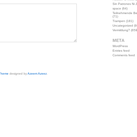
Sin Patrones Ni 
space
(64)
Teilnehmende B
(71)
Trampen
(181)
Uncategorized
(9
Vermittlung?
(659
META
WordPress
Entries feed
Comments feed
 Theme
designed by
Azeem Azeez
.