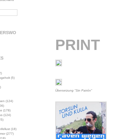
DERSWO
PRINT
ES
2)
abgeholt
(5)
)
Übersetzung "Sin Patrón"
sen
(124)
06)
te
(178)
us
(124)
5)
ifellust
(18)
mor
(277)
118)