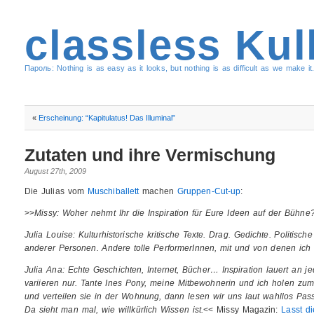
classless Kul
Пароль: Nothing is as easy as it looks, but nothing is as difficult as we make it.
«
Erscheinung: “Kapitulatus! Das Illuminal”
Zutaten und ihre Vermischung
August 27th, 2009
Die Julias vom
Muschiballett
machen
Gruppen-Cut-up
:
>>
Missy: Woher nehmt Ihr die Inspiration für Eure Ideen auf der Bühne
Julia Louise: Kulturhistorische kritische Texte. Drag. Gedichte. Politische
anderer Personen. Andere tolle PerformerInnen, mit und von denen ich le
Julia Ana: Echte Geschichten, Internet, Bücher… Inspiration lauert an jed
variieren nur. Tante Ines Pony, meine Mitbewohnerin und ich holen zu
und verteilen sie in der Wohnung, dann lesen wir uns laut wahllos Pas
Da sieht man mal, wie willkürlich Wissen ist.
<< Missy Magazin:
Lasst d