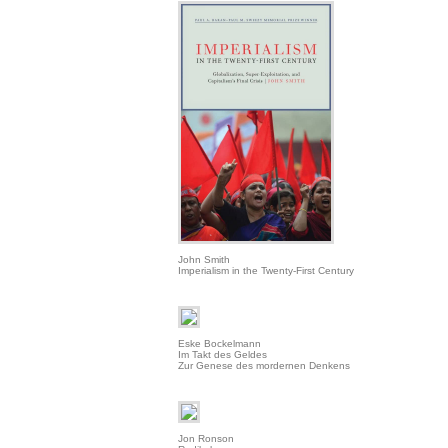
John Smith
Imperialism in the Twenty-First Century
Eske Bockelmann
Im Takt des Geldes
Zur Genese des mordernen Denkens
Jon Ronson