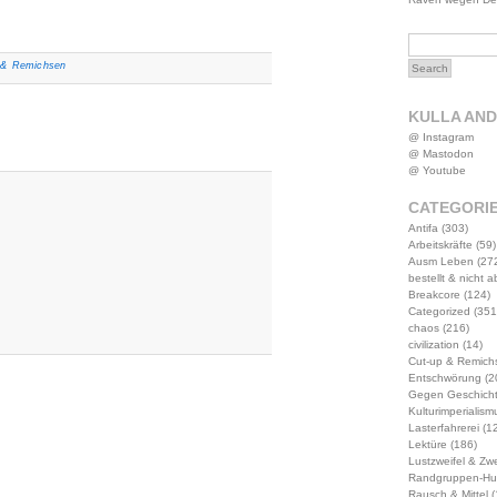
 & Remichsen
KULLA AN
@ Instagram
@ Mastodon
@ Youtube
CATEGORI
Antifa
(303)
Arbeitskräfte
(59)
Ausm Leben
(27
bestellt & nicht 
Breakcore
(124)
Categorized
(351
chaos
(216)
civilization
(14)
Cut-up & Remich
Entschwörung
(2
Gegen Geschich
Kulturimperialism
Lasterfahrerei
(12
Lektüre
(186)
Lustzweifel & Zwe
Randgruppen-Hu
Rausch & Mittel
(