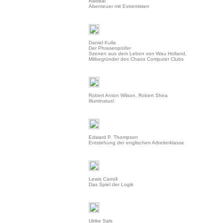
Radikal
Abenteuer mit Extremisten
Daniel Kulla
Der Phrasenprüfer
Szenen aus dem Leben von Wau Holland,
Mitbegründer des Chaos Computer Clubs
Robert Anton Wilson, Robert Shea
Illuminatus!
Edward P. Thompson
Entstehung der englischen Arbeiterklasse
Lewis Carroll
Das Spiel der Logik
Ulrike Sals