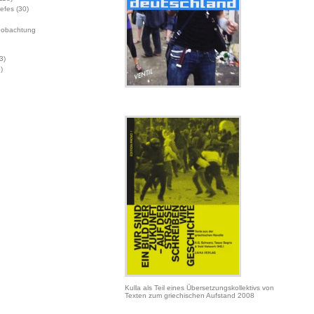
Jefes
(30)
eobachtung
3)
)
Kulla als Teil eines Übersetzungskollektivs von
Texten zum griechischen Aufstand 2008