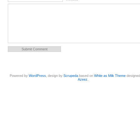
Powered by
WordPress
, design by
Scrupeda
based on
White as Milk Theme
designe
Azeez
.