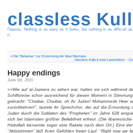
classless Kul
Пароль: Nothing is as easy as it looks, but nothing is as difficult 
it.
«
Die “Bahamas” zur Erstürmung der Mavi Marmara
classless Kulla & istari Lasterfahrer – G
Happy endings
June 5th, 2010
>>
Wie auf al-Jazeera zu sehen war, hatten sie sich während d
Schiffsreise schon ausreichend für diesen Moment in Stimmung
gebracht: “Chaibar, Chaibar, oh ihr Juden! Mohammeds Heer w
zurückkehren!”, lautete ihr Sprechchor, der auf die Ermordung 
Juden durch die Soldaten des “Propheten” im Jahre 628 anspie
sich bei Islamisten größter Beliebtheit erfreut. (Die libanesische
Hisbollah benannte sogar eine Rakete nach dem Ort.) Eine der
“Aktivistinnen” ließ ihren Gefühlen freien Lauf: “Right now we f