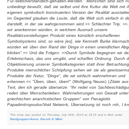
Für-selbstverständlich-gehalten-Werden.” Menschen sind sich ni
unbedingt bewußt, daß sie selbst und ihre Kultur die Welt mit i
eigenen symbolisch konstruierten Version der Realität ausstatt
im Gegenteil glauben die Leute, daß die Welt sich einfach in 
darstellt, in der sie wahrgenommen wird.
<< Schlechter Trip: >>
wir anerkennen würden, in welchem Ausmaß unsere
Realitätsvorstellungen Produkt eines künstlich erschaffenen
Symbolsystems sind, so wäre [es], wie Kenneth Burke klarmacht
würden wir über den Rand der Dinge in einen unendlichen Abg
blicken”.
<< Und die Folgen: >>
Durch Symbole begegnen wir d
Erlebnischaos, das uns umgibt, und schaffen Ordnung. Durch d
Objektivierung unserer Symbolkategorien statt ihrer Betrachtung
Produkte menschlicher Schöpfung sehen wir sie als gewisserm
Produkte der Natur, “Dinge”, die wir einfach wahrnehmen und
erkennen.
<< "Üben, üben, üben!" (Wolfgang Neuss) (
Zitate au
Text, den ich gerade übersetze: “Ihr redet von Sachbeschädigu
reden über Menschenleben. Wahrnehmungen von Gewalt unter
griechischen anarchistischen Gruppen” von Panagiotis
Papadimitropoulos/Void Network, Übersetzung ist noch roh, I 
This entry was posted on Thursday, July 29th, 2010 at 16:15 and is filed under
Randgruppen-Humor
,
Rausch & Mittel