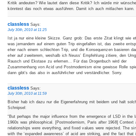
Kritik andeuten? Wie lautet dann diese Kritik? Ich würde mir wünsch
könntest das noch etwas ausführen. Damit ich auch mitlachen kann.
classless
Says:
July 30th, 2010 at 11:25
Ist ja nur eine kleine Skizze. Ganz grob: Das erste Zitat klingt wie e
was jemandem auf einem guten Trip eingefallen ist, das zweite ents
eher nach einem schlechten Trip, und die Konsequenzen basieren d
eher auf zweiterem, weshalb ich Neuss’ Empfehlung zitiere, den Um
Rausch und Ekstase zu erlernen… Für das Drogenbuch wird der
Zusammenhang von Acid und Postmodernism eine gewisse Rolle spie
dann gibt’s das also in ausführlicher und verständlicher. Sorry.
classless
Says:
July 30th, 2010 at 11:59
Bisher hab ich dazu nur die Eigenerfahrung mit beidem und halt solc
Schnipsel:
“But perhaps the major influence from the emergence of LSD in the l
1960s was philosophical. [Postmodernism, Paris after 1968] Context
relationships were everything, and fixed values were rejected. The sim
with the ‘expanded awareness’ of acid are striking, and the fact that 