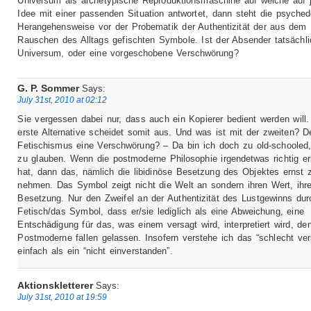
Universum als archetypische Reproduktionsmaschine auf welche auf 
Idee mit einer passenden Situation antwortet, dann steht die psyched
Herangehensweise vor der Probematik der Authentizität der aus dem
Rauschen des Alltags gefischten Symbole. Ist der Absender tatsächl
Universum, oder eine vorgeschobene Verschwörung?
G. P. Sommer
Says:
July 31st, 2010 at 02:12
Sie vergessen dabei nur, dass auch ein Kopierer bedient werden will.
erste Alternative scheidet somit aus. Und was ist mit der zweiten? D
Fetischismus eine Verschwörung? – Da bin ich doch zu old-schooled
zu glauben. Wenn die postmoderne Philosophie irgendetwas richtig er
hat, dann das, nämlich die libidinöse Besetzung des Objektes ernst 
nehmen. Das Symbol zeigt nicht die Welt an sondern ihren Wert, ihr
Besetzung. Nur den Zweifel an der Authentizität des Lustgewinns du
Fetisch/das Symbol, dass er/sie lediglich als eine Abweichung, eine
Entschädigung für das, was einem versagt wird, interpretiert wird, de
Postmoderne fallen gelassen. Insofern verstehe ich das “schlecht ve
einfach als ein “nicht einverstanden”.
Aktionskletterer
Says:
July 31st, 2010 at 19:59