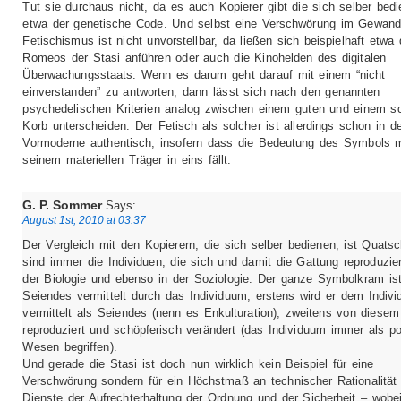
Tut sie durchaus nicht, da es auch Kopierer gibt die sich selber bed
etwa der genetische Code. Und selbst eine Verschwörung im Gewan
Fetischismus ist nicht unvorstellbar, da ließen sich beispielhaft etwa 
Romeos der Stasi anführen oder auch die Kinohelden des digitalen
Überwachungsstaats. Wenn es darum geht darauf mit einem “nicht
einverstanden” zu antworten, dann lässt sich nach den genannten
psychedelischen Kriterien analog zwischen einem guten und einem s
Korb unterscheiden. Der Fetisch als solcher ist allerdings schon in d
Vormoderne authentisch, insofern dass die Bedeutung des Symbols m
seinem materiellen Träger in eins fällt.
G. P. Sommer
Says:
August 1st, 2010 at 03:37
Der Vergleich mit den Kopierern, die sich selber bedienen, ist Quats
sind immer die Individuen, die sich und damit die Gattung reproduzier
der Biologie und ebenso in der Soziologie. Der ganze Symbolkram ist
Seiendes vermittelt durch das Individuum, erstens wird er dem Indiv
vermittelt als Seiendes (nenn es Enkulturation), zweitens von diesem
reproduziert und schöpferisch verändert (das Individuum immer als po
Wesen begriffen).
Und gerade die Stasi ist doch nun wirklich kein Beispiel für eine
Verschwörung sondern für ein Höchstmaß an technischer Rationalität
Dienste der Aufrechterhaltung der Ordnung und der Sicherheit – wobei