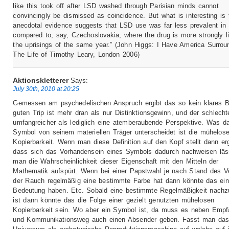
like this took off after LSD washed through Parisian minds cannot
convincingly be dismissed as coincidence. But what is interesting is 
anecdotal evidence suggests that LSD use was far less prevalent in 
compared to, say, Czechoslovakia, where the drug is more strongly l
the uprisings of the same year.” (John Higgs: I Have America Surrou
The Life of Timothy Leary, London 2006)
Aktionskletterer
Says:
July 30th, 2010 at 20:25
Gemessen am psychedelischen Anspruch ergibt das so kein klares B
guten Trip ist mehr dran als nur Distinktionsgewinn, und der schlechte
umfangreicher als lediglich eine atemberaubende Perspektive. Was d
Symbol von seinem materiellen Träger unterscheidet ist die mühelos
Kopierbarkeit. Wenn man diese Definition auf den Kopf stellt dann erg
dass sich das Vorhandensein eines Symbols dadurch nachweisen läs
man die Wahrscheinlichkeit dieser Eigenschaft mit den Mitteln der
Mathematik aufspürt. Wenn bei einer Papstwahl je nach Stand des V
der Rauch regelmäßig eine bestimmte Farbe hat dann könnte das ei
Bedeutung haben. Etc. Sobald eine bestimmte Regelmäßigkeit nachz
ist dann könnte das die Folge einer gezielt genutzten mühelosen
Kopierbarkeit sein. Wo aber ein Symbol ist, da muss es neben Empf
und Kommunikationsweg auch einen Absender geben. Fasst man da