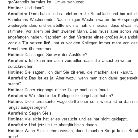
größtenteils harmlos ist. Umweltschützer.
Hotline:
Und dann?
Anruferin:
Dann hab ich das Telefon in die Schublade und bin mit de
Familie ins Wochenende. Nach einigen Wochen waren die Versprengt
wiedergefunden, und es stellte sich allmählich heraus, dass etwas ni
stimmte. Vor allem bei dem zweiten Mann. Das muss aber schon vor
angefangen haben. Nachdem er den Vertreter eines großen Auslands
vor die Tür setzen ließ, hat er vor den Kollegen immer mehr von de
Benehmen übernommen.
Hotline:
Das sagen Sie war der Auslöser?
Anruferin:
Ich kann mir auch vorstellen dass die Ursachen weiter
zurückreichen.
Hotline:
Sie sagten, ich darf Sie zitieren, die machen alles kaputt…
Anruferin:
Das ist es ja. Aber wozu, wenn man sich dabei gegenseiti
macht?
Hotline:
Daher eingangs meine Frage nach den fnords.
Anruferin:
Wo könnte der Kollege die hergehabt haben?
Hotline:
Die interessante Frage dürfte eher sein, wieso ist er dann ni
längst ausgestiegen?
Anruferin:
Sagen Sie’s.
Hotline:
Vielleicht hat er es versucht und es hat nicht geklappt.
Anruferin:
Und jetzt ist er abergläubisch davon.
Hotline:
Wenn Sie’s schon wissen, dann brauchen Sie ja keine Bera
mehr!