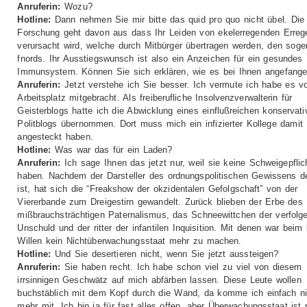
Anruferin:
Wozu?
Hotline:
Dann nehmen Sie mir bitte das quid pro quo nicht übel. Die
Forschung geht davon aus dass Ihr Leiden von ekelerregenden Erreg
verursacht wird, welche durch Mitbürger übertragen werden, den sog
fnords. Ihr Ausstiegswunsch ist also ein Anzeichen für ein gesundes
Immunsystem. Können Sie sich erklären, wie es bei Ihnen angefange
Anruferin:
Jetzt verstehe ich Sie besser. Ich vermute ich habe es 
Arbeitsplatz mitgebracht. Als freiberufliche Insolvenzverwalterin für
Geisterblogs hatte ich die Abwicklung eines einflußreichen konservati
Politblogs übernommen. Dort muss mich ein infizierter Kollege damit
angesteckt haben.
Hotline:
Was war das für ein Laden?
Anruferin:
Ich sage Ihnen das jetzt nur, weil sie keine Schweigepflic
haben. Nachdem der Darsteller des ordnungspolitischen Gewissens de
ist, hat sich die “Freakshow der okzidentalen Gefolgschaft” von der
Viererbande zum Dreigestirn gewandelt. Zurück blieben der Erbe des
mißbrauchsträchtigen Paternalismus, das Schneewittchen der verfolg
Unschuld und der ritter der infantilen Inquisition. Mit denen war beim
Willen kein Nichtüberwachungsstaat mehr zu machen.
Hotline:
Und Sie desertieren nicht, wenn Sie jetzt aussteigen?
Anruferin:
Sie haben recht. Ich habe schon viel zu viel von diesem
irrsinnigen Geschwätz auf mich abfärben lassen. Diese Leute wollen
buchstäblich mit dem Kopf durch die Wand, da komme ich einfach ni
mehr mit. Ich bin ja für fast alles offen, aber Überwachungsstaat ist 