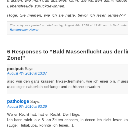
machen, wie man das abstellen kann. Sie würden damit wieder
Lebensfreude zurückgewinnen.
Höge: Sie meinen, wie ich sie hatte, bevor ich lesen lernte?
<<
This entry was posted on Wednesday, August 4th, 2010 at 12:01 and is filed under
Randgruppen-Humor
6 Responses to “Bald Massenflucht aus der l
Zone!”
posiputt
Says:
August 4th, 2010 at 13:37
also von den ganz krassen linksextremisten, wie ich einer bin, mues
aussteiger natuerlich schlaege und schikane erwarten.
pathologe
Says:
August 6th, 2010 at 03:26
Wo er Recht hat, hat er Recht. Der Höge.
Ich kann mich ja z.B. an Zeiten erinnern, in denen ich nicht lesen ko
(Lüge: HubaBuba, konnte ich lesen…).