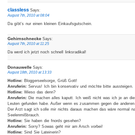
classless
Says:
August 7th, 2010 at 08:04
Da gibt’s nur einen kleinen Einkaufsgutschein.
Gehirnschnecke
Says:
August 7th, 2010 at 11:25
Da werd ich jetzt noch schnell linksradikal!
Donauwelle
Says:
August 18th, 2010 at 13:33
Hotline:
Bloggerseelsorge, Grüß Gott!
Anruferin:
Servus! Ich bin konservativ und möchte bitte aussteigen.
Hotline:
Wieso das denn?
Anruferin:
Die machen alles kaputt. Ich weiß nicht was ich je an di
Leuten gefunden habe. Außer wenn es zusammen gegen die anderen 
Der Arzt sagt ich solle mir nichts daraus machen das wäre normal n
Seelenmißbrauch.
Hotline:
Sie haben die fnords gesehen?
Anruferin:
Sorry? Sowas geht mir am Arsch vorbei!
Hotline:
Sind Sie Lateinerin?