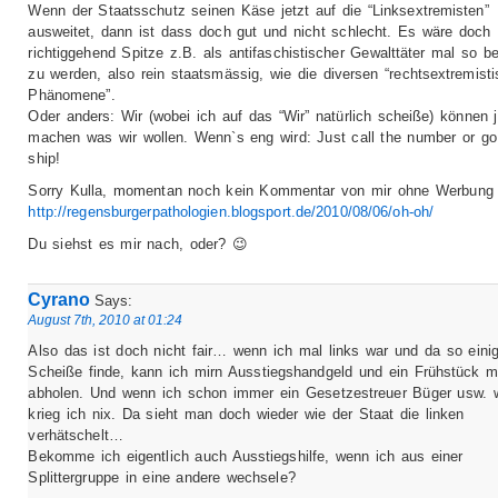
Wenn der Staatsschutz seinen Käse jetzt auf die “Linksextremisten”
ausweitet, dann ist dass doch gut und nicht schlecht. Es wäre doch
richtiggehend Spitze z.B. als antifaschistischer Gewalttäter mal so b
zu werden, also rein staatsmässig, wie die diversen “rechtsextremist
Phänomene”.
Oder anders: Wir (wobei ich auf das “Wir” natürlich scheiße) können j
machen was wir wollen. Wenn`s eng wird: Just call the number or go
ship!
Sorry Kulla, momentan noch kein Kommentar von mir ohne Werbung 
http://regensburgerpathologien.blogsport.de/2010/08/06/oh-oh/
Du siehst es mir nach, oder? 😉
Cyrano
Says:
August 7th, 2010 at 01:24
Also das ist doch nicht fair… wenn ich mal links war und da so eini
Scheiße finde, kann ich mirn Ausstiegshandgeld und ein Frühstück mi
abholen. Und wenn ich schon immer ein Gesetzestreuer Büger usw. w
krieg ich nix. Da sieht man doch wieder wie der Staat die linken
verhätschelt…
Bekomme ich eigentlich auch Ausstiegshilfe, wenn ich aus einer
Splittergruppe in eine andere wechsele?