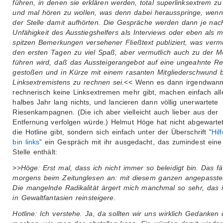
führen, in denen sie erklären werden, total superlinksextrem zu
und mal hören zu wollen, was denn dabei herausspringe, wenn
der Stelle damit aufhörten. Die Gespräche werden dann je nac
Unfähigkeit des Ausstiegshelfers als Interviews oder eben als mi
spitzen Bemerkungen versehener Fließtext publiziert, was vermu
den ersten Tagen zu viel Spaß, aber vermutlich auch zu der M
führen wird, daß das Aussteigerangebot auf eine ungeahnte R
gestoßen und in Kürze mit einem rasanten Mitgliederschwund b
Linksextremistens zu rechnen sei.
<< Wenn es dann irgendwann
rechnerisch keine Linksextremen mehr gibt, machen einfach all
halbes Jahr lang nichts, und lancieren dann völlig unerwartete
Riesenkampagnen. (Die ich aber vielleicht auch lieber aus der
Entfernung verfolgen würde.) Helmut Höge hat nicht abgewartet
die Hotline gibt, sondern sich einfach unter der Überschrift "
Hilf
bin links
” ein Gespräch mit ihr ausgedacht, das zumindest ein
Stelle enthält:
>>
Höge: Erst mal, dass ich nicht immer so beleidigt bin. Das fä
morgens beim Zeitunglesen an: mit diesem ganzen angepasste
Die mangelnde Radikalität ärgert mich manchmal so sehr, das 
in Gewaltfantasien reinsteigere.
Hotline: Ich verstehe. Ja, da sollten wir uns wirklich Gedanken