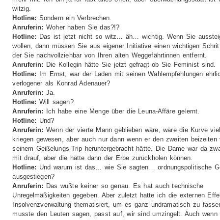
witzig.
Hotline:
Sondern ein Verbrechen.
Anruferin:
Woher haben Sie das?!?
Hotline:
Das ist jetzt nicht so witz… äh… wichtig. Wenn Sie ausste
wollen, dann müssen Sie aus eigener Initiative einen wichtigen Schrit
der Sie nachvollziehbar von Ihren alten Weggefährtinnen entfernt.
Anruferin:
Die Kollegin hätte Sie jetzt gefragt ob Sie Feminist sind.
Hotline:
Im Ernst, war der Laden mit seinen Wahlempfehlungen ehrli
verlogener als Konrad Adenauer?
Anruferin:
Ja.
Hotline:
Will sagen?
Anruferin:
Ich habe eine Menge über die Leuna-Affäre gelernt.
Hotline:
Und?
Anruferin:
Wenn der vierte Mann geblieben wäre, wäre die Kurve viel
kriegen gewesen, aber auch nur dann wenn er den zweiten beizeiten
seinem Geißelungs-Trip heruntergebracht hätte. Die Dame war da zw
mit drauf, aber die hätte dann der Erbe zurückholen können.
Hotline:
Und warum ist das… wie Sie sagten… ordnungspolitische G
ausgestiegen?
Anruferin:
Das wußte keiner so genau. Es hat auch technische
Unregelmäßigkeiten gegeben. Aber zuletzt hatte ich die externen Effe
Insolvenzverwaltung thematisiert, um es ganz undramatisch zu fasse
musste den Leuten sagen, passt auf, wir sind umzingelt. Auch wenn