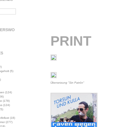
DERSWO
PRINT
ES
2)
abgeholt
(5)
)
Übersetzung "Sin Patrón"
sen
(124)
06)
te
(178)
us
(124)
5)
ifellust
(18)
mor
(277)
118)