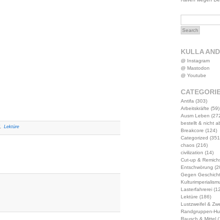
KULLA AN
@ Instagram
@ Mastodon
@ Youtube
CATEGORI
Antifa
(303)
Arbeitskräfte
(59)
Ausm Leben
(27
bestellt & nicht 
d
,
Lektüre
Breakcore
(124)
Categorized
(351
chaos
(216)
civilization
(14)
Cut-up & Remich
Entschwörung
(2
Gegen Geschich
Kulturimperialism
Lasterfahrerei
(12
Lektüre
(186)
Lustzweifel & Zwe
Randgruppen-Hu
Rausch & Mittel
(