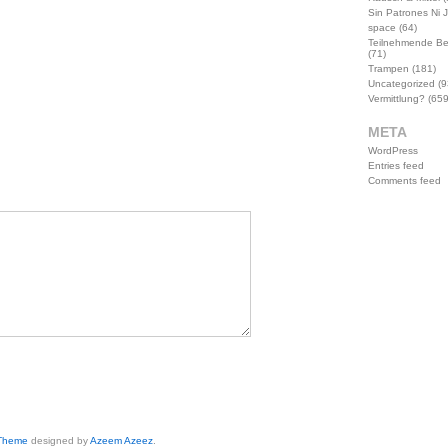
Sin Patrones Ni 
space
(64)
Teilnehmende B
(71)
Trampen
(181)
Uncategorized
(9
Vermittlung?
(659
META
WordPress
Entries feed
Comments feed
 Theme
designed by
Azeem Azeez
.