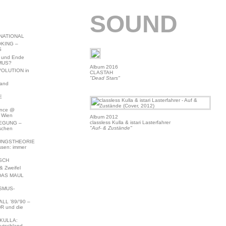
SOUND
NATIONAL
KING –
S
 und Ende
MUS?
Album 2016
VOLUTION in
CLASTAH
"Dead Stars"
land
E
ence @
 Wien
Album 2012
classless Kulla & istari Lasterfahrer
EGUNG –
"Auf- & Zustände"
schen
NGSTHEORIE
ssen: immer
SCH
 Zweifel
DAS MAUL
SMUS-
L ’89/’90 –
R und die
KULLA:
utschland