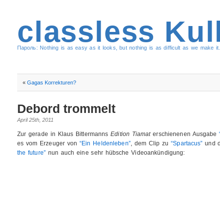
classless Kul
Пароль: Nothing is as easy as it looks, but nothing is as difficult as we make it.
«
Gagas Korrekturen?
Debord trommelt
April 25th, 2011
Zur gerade in Klaus Bittermanns
Edition Tiamat
erschienenen Ausgabe
es vom Erzeuger von
“Ein Heldenleben”
, dem Clip zu
“Spartacus”
und d
the future”
nun auch eine sehr hübsche Videoankündigung: