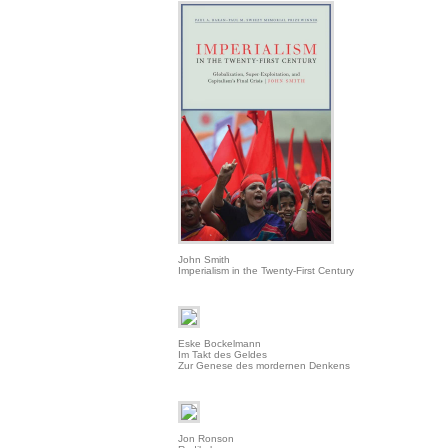
John Smith
Imperialism in the Twenty-First Century
Eske Bockelmann
Im Takt des Geldes
Zur Genese des mordernen Denkens
Jon Ronson