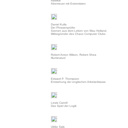
Radikal
Abenteuer mit Extremisten
Daniel Kulla
Der Phrasenprüfer
Szenen aus dem Leben von Wau Holland,
Mitbegründer des Chaos Computer Clubs
Robert Anton Wilson, Robert Shea
Illuminatus!
Edward P. Thompson
Entstehung der englischen Arbeiterklasse
Lewis Carroll
Das Spiel der Logik
Ulrike Sals