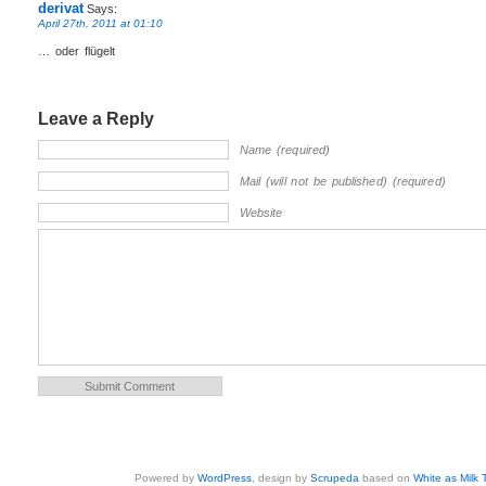
derivat
Says:
April 27th, 2011 at 01:10
… oder flügelt
Leave a Reply
Name (required)
Mail (will not be published) (required)
Website
Powered by
WordPress
, design by
Scrupeda
based on
White as Milk