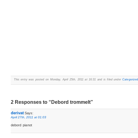
This entry was posted on Monday, April 25th, 2011 at 16:31 and is filed under
Categorize
2 Responses to “Debord trommelt”
derivat
Says:
April 27th, 2011 at 01:03
debord pianot