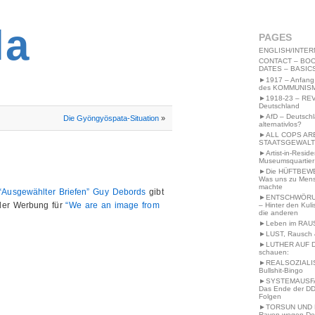
2MWW4N64EB9P
la
PAGES
ENGLISH/INTER
CONTACT – BOO
DATES – BASIC
►1917 – Anfang
des KOMMUNIS
►1918-23 – RE
Deutschland
►AfD – Deutsch
Die Gyöngyöspata-Situation
»
alternativlos?
►ALL COPS AR
STAATSGEWALT
►Artist-in-Resid
Museumsquartier
►Die HÜFTBEW
Was uns zu Men
machte
“Ausgewählter Briefen” Guy Debords
gibt
►ENTSCHWÖRU
er Werbung für
“We are an image from
– Hinter den Kuli
die anderen
►Leben im RAU
►LUST, Rausch &
►LUTHER AUF 
schauen:
►REALSOZIALI
Bullshit-Bingo
►SYSTEMAUSFAL
Das Ende der DD
Folgen
►TORSUN UND 
Raven wegen De