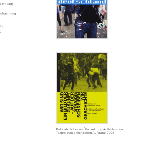
Jefes
(30)
eobachtung
3)
)
Kulla als Teil eines Übersetzungskollektivs von
Texten zum griechischen Aufstand 2008