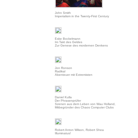
John Smith
Imperialism in the Twenty-First Century
Eske Bockelmann
Im Takt des Geldes
Zur Genese des mordernen Denkens
Jon Ronson
Radikal
Abenteuer mit Extremisten
Daniel Kulla
Der Phrasenprüfer
Szenen aus dem Leben von Wau Holland,
Mitbegründer des Chaos Computer Clubs
Robert Anton Wilson, Robert Shea
Illuminatus!