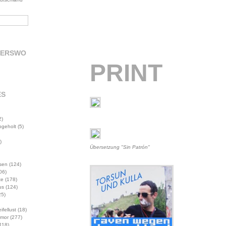
DERSWO
PRINT
ES
2)
abgeholt
(5)
)
Übersetzung "Sin Patrón"
sen
(124)
06)
te
(178)
us
(124)
5)
ifellust
(18)
mor
(277)
118)