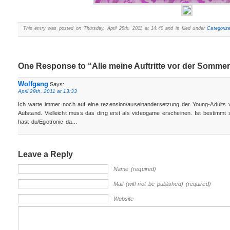
This entry was posted on Thursday, April 28th, 2011 at 14:40 and is filed under
Categoriz
One Response to “Alle meine Auftritte vor der Somme
Wolfgang
Says:
April 29th, 2011 at 13:33
Ich warte immer noch auf eine rezension/auseinandersetzung der Young-Adults
Aufstand. Vielleicht muss das ding erst als videogame erscheinen. Ist bestimmt 
hast du/Egotronic da…
Leave a Reply
Name (required)
Mail (will not be published) (required)
Website