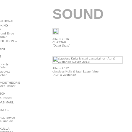
SOUND
NATIONAL
KING –
S
 und Ende
MUS?
Album 2016
VOLUTION in
CLASTAH
"Dead Stars"
land
E
ence @
 Wien
Album 2012
classless Kulla & istari Lasterfahrer
EGUNG –
"Auf- & Zustände"
schen
NGSTHEORIE
ssen: immer
SCH
 Zweifel
DAS MAUL
SMUS-
L ’89/’90 –
R und die
KULLA:
utschland