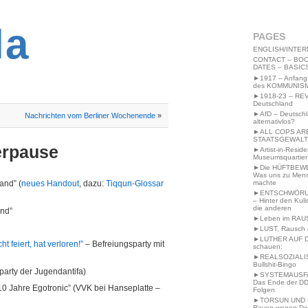
2MWW4N64EB9P
la
PAGES
ENGLISH/INTER
CONTACT – BOO
DATES – BASIC
►1917 – Anfang
des KOMMUNIS
►1918-23 – RE
Deutschland
►AfD – Deutsch
Nachrichten vom Berliner Wochenende
»
alternativlos?
►ALL COPS AR
STAATSGEWALT
erpause
►Artist-in-Resid
Museumsquartier
►Die HÜFTBEW
Was uns zu Men
machte
and” (
neues Handout
, dazu:
Tiqqun-Glossar
►ENTSCHWÖRU
– Hinter den Kuli
die anderen
and”
►Leben im RAU
►LUST, Rausch &
►LUTHER AUF 
ht feiert, hat verloren!”
– Befreiungsparty mit
schauen:
►REALSOZIALI
Bullshit-Bingo
sparty der Jugendantifa)
►SYSTEMAUSFAL
Das Ende der DD
 “10 Jahre Egotronic” (VVK bei Hanseplatte –
Folgen
►TORSUN UND 
Raven wegen De