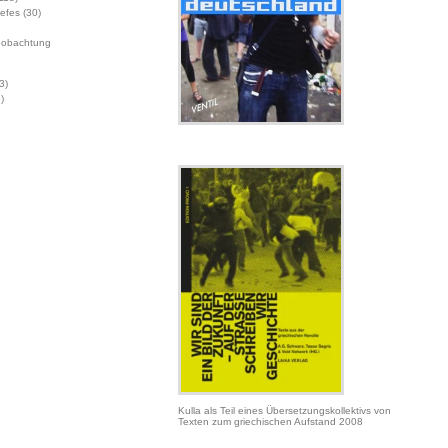
Jefes
(30)
eobachtung
3)
)
Kulla als Teil eines Übersetzungskollektivs von
Texten zum griechischen Aufstand 2008