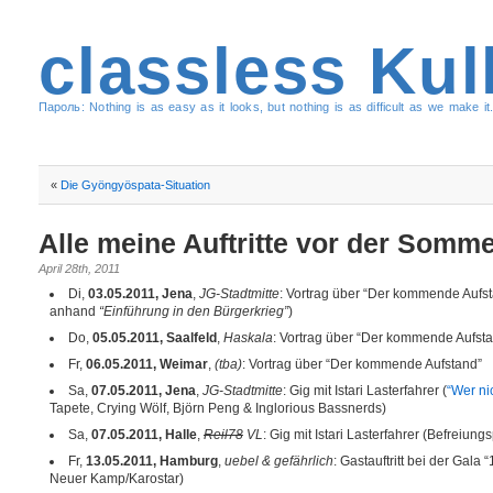
classless Kul
Пароль: Nothing is as easy as it looks, but nothing is as difficult as we make it.
«
Die Gyöngyöspata-Situation
Alle meine Auftritte vor der Somm
April 28th, 2011
Di,
03.05.2011, Jena
,
JG-Stadtmitte
: Vortrag über “Der kommende Aufst
anhand
“Einführung in den Bürgerkrieg”
)
Do,
05.05.2011, Saalfeld
,
Haskala
: Vortrag über “Der kommende Aufst
Fr,
06.05.2011, Weimar
,
(tba)
: Vortrag über “Der kommende Aufstand”
Sa,
07.05.2011, Jena
,
JG-Stadtmitte
: Gig mit Istari Lasterfahrer (
“Wer nic
Tapete, Crying Wölf, Björn Peng & Inglorious Bassnerds)
Sa,
07.05.2011, Halle
,
Reil78
VL
: Gig mit Istari Lasterfahrer (Befreiung
Fr,
13.05.2011, Hamburg
,
uebel & gefährlich
: Gastauftritt bei der Gala
Neuer Kamp/Karostar)