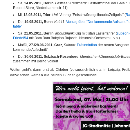
Sa,
14.05.2011, Berlin
,
Festsaal Kreuzberg
: Gastauftritt bei der Gala 
Record Store, Niederbarnimstr. 11)
Mi,
18.05.2011, Trier
,
Uni
: Vortrag “Entschwörungstheorie/Zeitgeist” (
Ra
Do,
19.05.2011, Bonn
,
Kult41
:
Vortrag über “Der kommende Aufstand” 
table”
Sa,
21.05.2011, Berlin
,
about:blank
: Gig mit Istari Lasterfahrer (
subsonic
Friedel54
mit Bam Bam Babylon Bajasch, Neurosis Orchestra u.v.a.)
Mo/Di,
27./28.06.2011, Graz
,
Saloon
:
Präsentation
der neuen Ausgabe
kommende Aufschnitt”
Do,
30.06.2011, Sulzbach-Rosenberg
,
Mundschenk/Jugendclub-Bure
zusammen mit Bernd Volkert
Weiter geht’s dann erst ab Oktober (voraussichtlich u.a. in Leipzig, Fre
dazwischen werden die beiden Bücher geschrieben!