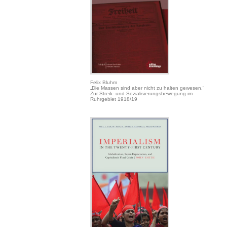
Felix Bluhm
„Die Massen sind aber nicht zu halten gewesen.“
Zur Streik- und Sozialisierungsbewegung im
Ruhrgebiet 1918/19