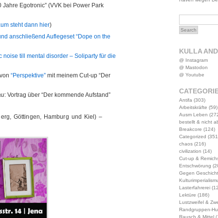
“10 Jahre Egotronic” (VVK bei Power Park
um steht dann hier
)
und anschließend Auflegeset “Dope on the
KULLA AN
 noise till mental disorder – Soliparty für die
@ Instagram
@ Mastodon
@ Youtube
 von
“Perspektive”
mit meinem Cut-up “Der
CATEGORI
au
: Vortrag über “Der kommende Aufstand”
Antifa
(303)
Arbeitskräfte
(59)
Ausm Leben
(27
iberg, Göttingen, Hamburg und Kiel) –
bestellt & nicht 
Breakcore
(124)
Categorized
(351
chaos
(216)
civilization
(14)
Cut-up & Remich
Entschwörung
(2
Gegen Geschich
Kulturimperialism
Lasterfahrerei
(12
Lektüre
(186)
Lustzweifel & Zwe
Randgruppen-Hu
Rausch & Mittel
(