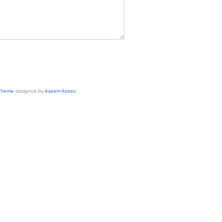
 Theme
designed by
Azeem Azeez
.