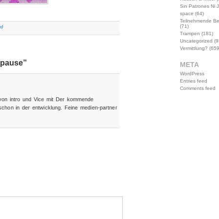
Sin Patrones Ni 
space
(64)
Teilnehmende B
(71)
ed
Trampen
(181)
Uncategorized
(9
Vermittlung?
(659
rpause”
META
WordPress
Entries feed
Comments feed
 von intro und Vice mit Der kommende
schon in der entwicklung. Feine medien-partner