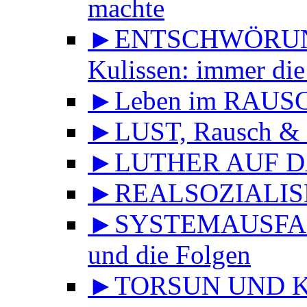
machte
►ENTSCHWÖRUNGS
Kulissen: immer die
►Leben im RAUS
►LUST, Rausch & 
►LUTHER AUF DA
►REALSOZIALISMU
►SYSTEMAUSFALL 
und die Folgen
►TORSUN UND KU