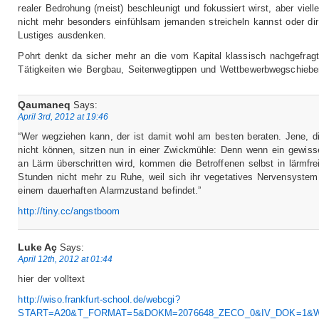
realer Bedrohung (meist) beschleunigt und fokussiert wirst, aber vielle
nicht mehr besonders einfühlsam jemanden streicheln kannst oder di
Lustiges ausdenken.
Pohrt denkt da sicher mehr an die vom Kapital klassisch nachgefrag
Tätigkeiten wie Bergbau, Seitenwegtippen und Wettbewerbwegschieb
Qaumaneq
Says:
April 3rd, 2012 at 19:46
“Wer wegziehen kann, der ist damit wohl am besten beraten. Jene, d
nicht können, sitzen nun in einer Zwickmühle: Denn wenn ein gewis
an Lärm überschritten wird, kommen die Betroffenen selbst in lärmfre
Stunden nicht mehr zu Ruhe, weil sich ihr vegetatives Nervensystem
einem dauerhaften Alarmzustand befindet.”
http://tiny.cc/angstboom
Luke Aç
Says:
April 12th, 2012 at 01:44
hier der volltext
http://wiso.frankfurt-school.de/webcgi?
START=A20&T_FORMAT=5&DOKM=2076648_ZECO_0&IV_DOK=1&WI