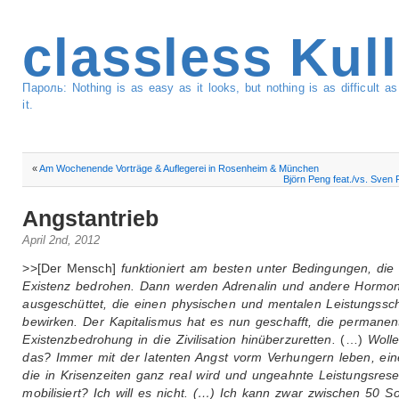
classless Kul
Пароль: Nothing is as easy as it looks, but nothing is as difficult 
it.
«
Am Wochenende Vorträge & Auflegerei in Rosenheim & München
Björn Peng feat./vs. Sven
Angstantrieb
April 2nd, 2012
>>[Der Mensch]
funktioniert am besten unter Bedingungen, die
Existenz bedrohen. Dann werden Adrenalin und andere Hormo
ausgeschüttet, die einen physischen und mentalen Leistungssc
bewirken. Der Kapitalismus hat es nun geschafft, die permanen
Existenzbedrohung in die Zivilisation hinüberzuretten.
(…)
Wolle
das? Immer mit der latenten Angst vorm Verhungern leben, ein
die in Krisenzeiten ganz real wird und ungeahnte Leistungsres
mobilisiert? Ich will es nicht. (…) Ich kann zwar zwischen 50 S