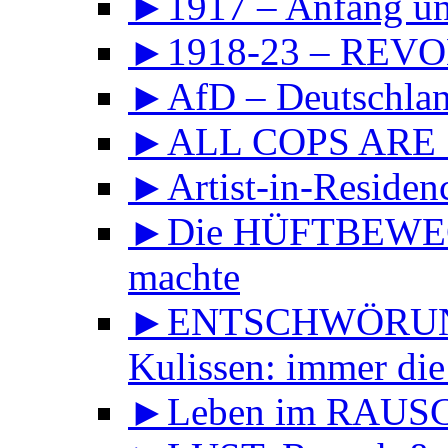
►1917 – Anfang 
►1918-23 – REVOL
►AfD – Deutschland
►ALL COPS ARE
►Artist-in-Reside
►Die HÜFTBEWEGU
machte
►ENTSCHWÖRUNGS
Kulissen: immer die
►Leben im RAUS