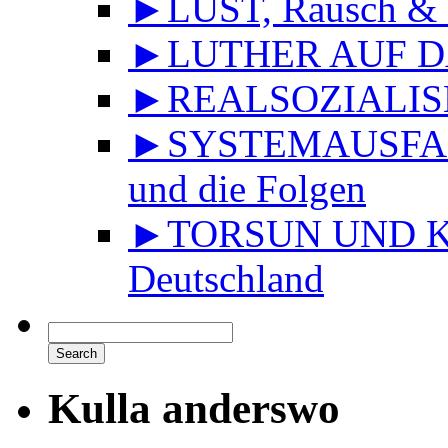
►LUST, Rausch & 
►LUTHER AUF DA
►REALSOZIALISMU
►SYSTEMAUSFALL 
und die Folgen
►TORSUN UND KU
Deutschland
Kulla anderswo