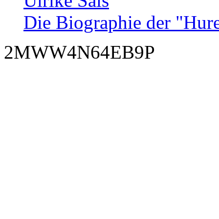
Ulrike Sals
Die Biographie der "Hur
2MWW4N64EB9P