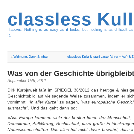
classless Kul
Пароль: Nothing is as easy as it looks, but nothing is as difficult 
it.
«
Widmung, Dank & Inhalt
classless Kulla & istari Lasterfahrer – Auf- & 
Was von der Geschichte übrigbleib
September 15th, 2012
Dirk Kurbjuweit faßt im SPIEGEL 36/2012 das heutige & hiesig
Geschichtsbild auf vielsagende Weise zusammen, indem er sic
vornimmt,
“in aller Kürze”
zu sagen,
“was europäische Geschic
ausmacht”
. Und das geht dann so:
«
Aus Europa kommen viele der besten Ideen der Menschheit,
Demokratie, Aufklärung, Rechtsstaat, dazu große Entdeckungen
Naturwissenschaften. Das alles hat nicht davor bewahrt, dass 