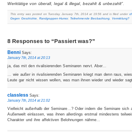
Werktätige von überall, legal & illegal, bezahlt & unbezahlt”
.
This entry was posted on Tuesday, January 7th, 2014 at 19:56 and is filed under
c
Gegen Geschichte
,
Randgruppen-Humor
,
Teilnehmende Beobachtung
,
Vermittlung?
8 Responses to “Passiert was?”
Benni
Says:
January 7th, 2014 at 20:13
ja, das mit den rivalisierenden Seminaren nervt. Aber…
… wie außer in rivalisierenden Seminaren kriegt man denn raus, wies
Leute gar nicht wissen wollen, was man ihnen wieder und wieder sag
classless
Says:
January 7th, 2014 at 21:02
Vielleicht außerhalb der Seminare…? Oder indem die Seminare sich a
Außenwelt einlassen, was ihnen allerdings erstmal mindestens teilwei
Charakter und ihre affektiven Belohnungen nähme…