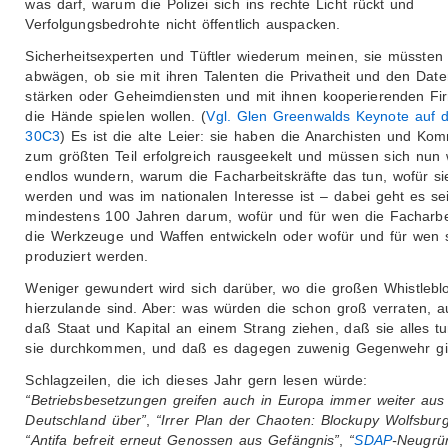
was darf, warum die Polizei sich ins rechte Licht rückt und
Verfolgungsbedrohte nicht öffentlich auspacken.
Sicherheitsexperten und Tüftler wiederum meinen, sie müssten
abwägen, ob sie mit ihren Talenten die Privatheit und den Dat
stärken oder Geheimdiensten und mit ihnen kooperierenden Fi
die Hände spielen wollen. (
Vgl. Glen Greenwalds Keynote auf 
30C3
) Es ist die alte Leier: sie haben die Anarchisten und Ko
zum größten Teil erfolgreich rausgeekelt und müssen sich nun 
endlos wundern, warum die Facharbeitskräfte das tun, wofür si
werden und was im nationalen Interesse ist – dabei geht es sei
mindestens 100 Jahren darum, wofür und für wen die Facharbei
die Werkzeuge und Waffen entwickeln oder wofür und für wen 
produziert werden.
Weniger gewundert wird sich darüber, wo die großen Whistlebl
hierzulande sind. Aber: was würden die schon groß verraten, a
daß Staat und Kapital an einem Strang ziehen, daß sie alles t
sie durchkommen, und daß es dagegen zuwenig Gegenwehr gi
Schlagzeilen, die ich dieses Jahr gern lesen würde:
“Betriebsbesetzungen greifen auch in Europa immer weiter aus
Deutschland über”
,
“Irrer Plan der Chaoten: Blockupy Wolfsbur
“Antifa befreit erneut Genossen aus Gefängnis”
,
“
SDAP
-Neugrü