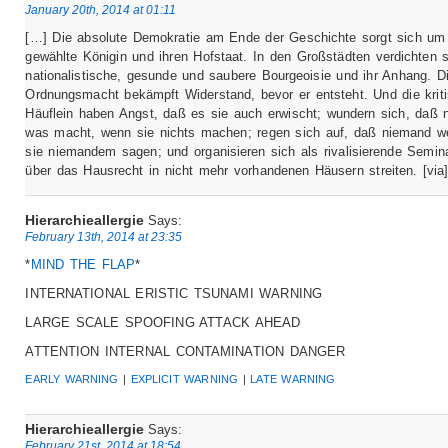
January 20th, 2014 at 01:11
[…] Die absolute Demokratie am Ende der Geschichte sorgt sich um
gewählte Königin und ihren Hofstaat. In den Großstädten verdichten s
nationalistische, gesunde und saubere Bourgeoisie und ihr Anhang. D
Ordnungsmacht bekämpft Widerstand, bevor er entsteht. Und die krit
Häuflein haben Angst, daß es sie auch erwischt; wundern sich, daß
was macht, wenn sie nichts machen; regen sich auf, daß niemand w
sie niemandem sagen; und organisieren sich als rivalisierende Semina
über das Hausrecht in nicht mehr vorhandenen Häusern streiten. [via
Hierarchieallergie
Says:
February 13th, 2014 at 23:35
*
MIND THE FLAP
*
INTERNATIONAL ERISTIC TSUNAMI WARNING
LARGE SCALE SPOOFING ATTACK AHEAD
ATTENTION INTERNAL CONTAMINATION DANGER
EARLY WARNING
|
EXPLICIT WARNING
|
LATE WARNING
Hierarchieallergie
Says:
February 21st, 2014 at 18:54