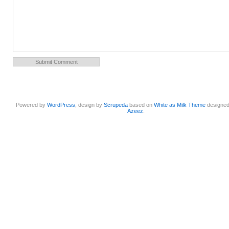
Powered by
WordPress
, design by
Scrupeda
based on
White as Milk Theme
designe
Azeez
.