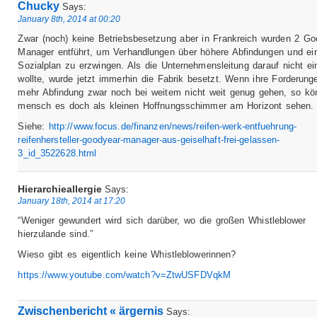
Chucky
Says:
January 8th, 2014 at 00:20
Zwar (noch) keine Betriebsbesetzung aber in Frankreich wurden 2 Go
Manager entführt, um Verhandlungen über höhere Abfindungen und ei
Sozialplan zu erzwingen. Als die Unternehmensleitung darauf nicht e
wollte, wurde jetzt immerhin die Fabrik besetzt. Wenn ihre Forderun
mehr Abfindung zwar noch bei weitem nicht weit genug gehen, so kö
mensch es doch als kleinen Hoffnungsschimmer am Horizont sehen.
Siehe:
http://www.focus.de/finanzen/news/reifen-werk-entfuehrung-
reifenhersteller-goodyear-manager-aus-geiselhaft-frei-gelassen-
3_id_3522628.html
Hierarchieallergie
Says:
January 18th, 2014 at 17:20
“Weniger gewundert wird sich darüber, wo die großen Whistleblower
hierzulande sind.”
Wieso gibt es eigentlich keine Whistleblowerinnen?
https://www.youtube.com/watch?v=ZtwUSFDVqkM
Zwischenbericht « ärgernis
Says: