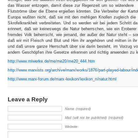
das Wasser entzogen, damit diese zur Regenzeit um so wütendere
Flutströme über die Ebene ergießen könnten. Die Verbreiter der Kartof
Europa wußten nicht, daß sie mit den mehligen Knollen zugleich die
Skrofelkrankheit verbreiteten. Und so werden wir bei jedem Schritt da
erinnert, daß wir keineswegs die Natur beherrschen, wie ein Eroberer
fremdes Volk beherrscht, wie jemand, der außer der Natur steht – so
daß wir mit Fleisch und Blut und Hirn ihr angehören und mitten in ihr
und daß unsre ganze Herrschaft über sie darin besteht, im Vorzug vo
andern Geschöpfen ihre Gesetze erkennen und richtig anwenden zu k
http://www.mlwerke.de/me/me20/me20_444.htm
http://www.marxists.org/archive/marx/works/1876/part-played-labour/in
http://www.marx-forum.de/marx-lexikon/lexikon_n/natur.html
Leave a Reply
Name (required)
Mail (will not be published) (required)
Website