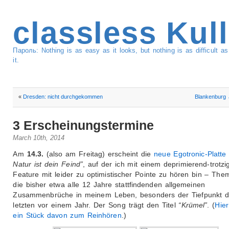
classless Kul
Пароль: Nothing is as easy as it looks, but nothing is as difficult 
it.
«
Dresden: nicht durchgekommen
Blankenburg 
3 Erscheinungstermine
March 10th, 2014
Am
14.3.
(also am Freitag) erscheint die
neue Egotronic-Platte
Natur ist dein Feind”
, auf der ich mit einem deprimierend-trotzi
Feature mit leider zu optimistischer Pointe zu hören bin – The
die bisher etwa alle 12 Jahre stattfindenden allgemeinen
Zusammenbrüche in meinem Leben, besonders der Tiefpunkt 
letzten vor einem Jahr. Der Song trägt den Titel
“Krümel”
. (
Hier
ein Stück davon zum Reinhören
.)