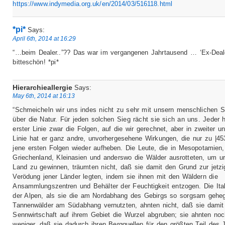
https://www.indymedia.org.uk/en/2014/03/516118.html
*pi*
Says:
April 6th, 2014 at 16:29
“…beim Dealer..”?? Das war im vergangenen Jahrtausend … ‘Ex-Deal
bitteschön! *pi*
Hierarchieallergie
Says:
May 6th, 2014 at 16:13
“Schmeicheln wir uns indes nicht zu sehr mit unsern menschlichen S
über die Natur. Für jeden solchen Sieg rächt sie sich an uns. Jeder h
erster Linie zwar die Folgen, auf die wir gerechnet, aber in zweiter und
Linie hat er ganz andre, unvorhergesehene Wirkungen, die nur zu |453
jene ersten Folgen wieder aufheben. Die Leute, die in Mesopotamien,
Griechenland, Kleinasien und anderswo die Wälder ausrotteten, um u
Land zu gewinnen, träumten nicht, daß sie damit den Grund zur jetzi
Verödung jener Länder legten, indem sie ihnen mit den Wäldern die
Ansammlungszentren und Behälter der Feuchtigkeit entzogen. Die Ital
der Alpen, als sie die am Nordabhang des Gebirgs so sorgsam gehe
Tannenwälder am Südabhang vernutzten, ahnten nicht, daß sie damit
Sennwirtschaft auf ihrem Gebiet die Wurzel abgruben; sie ahnten no
weniger, daß sie dadurch ihren Bergquellen für den größten Teil des 