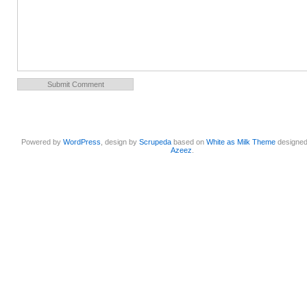
Powered by
WordPress
, design by
Scrupeda
based on
White as Milk Theme
designe
Azeez
.