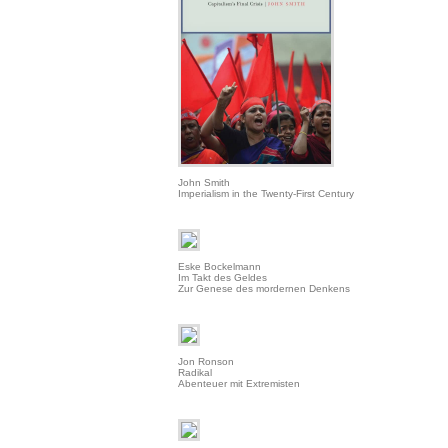
John Smith
Imperialism in the Twenty-First Century
Eske Bockelmann
Im Takt des Geldes
Zur Genese des mordernen Denkens
Jon Ronson
Radikal
Abenteuer mit Extremisten