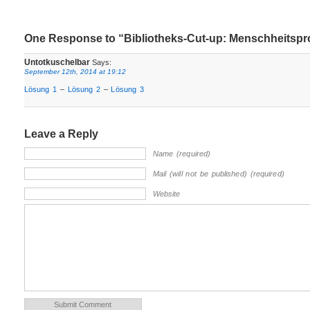
One Response to “Bibliotheks-Cut-up: Menschheitsp
Untotkuschelbar
Says:
September 12th, 2014 at 19:12
Lösung 1
–
Lösung 2
–
Lösung 3
Leave a Reply
Name (required)
Mail (will not be published) (required)
Website