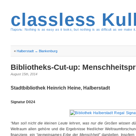
classless Kul
Пароль: Nothing is as easy as it looks, but nothing is as difficult as we make it.
«
Halberstadt → Blankenburg
Bibliotheks-Cut-up: Menschheitsp
August 15th, 2014
Stadtbibliothek Heinrich Heine, Halberstadt
Signatur D024
“Man soll nicht die kleinen Leute lehren, was nur die Großen wissen dü
Weltraum allen gehöre und die Ergebnisse friedlicher Weltraumforschu
finanziere, ein
“gemeinsames Erbe der Menschheit”
darstellen. Insofern