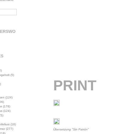
DERSWO
ES
2)
abgeholt
(5)
PRINT
)
sen
(124)
06)
te
(178)
us
(124)
5)
ifellust
(18)
mor
(277)
Übersetzung "Sin Patrón"
118)