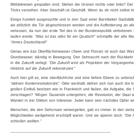
Militärkreisen gespalten sind. Stehen die Grünen rechts oder links? De
Tricks verzeihen. Aber Geschäft ist Geschäft. Wenn du dir nicht selbst hilf
Einige hundert ausgesuchte und in den Saal einer Barmbeker Gaststätte
als plötzlich die Tür abgeschlossen worden und die Aufforderung an a
verlassen, da nun der erste Teil des in der Bundesrepublik verbotenen 
laufen werde.
“Was ist das alles für ein Quatsch!”
schimpfte der alte Ma
“Armes Deutschland!”
Genau wie das Oberflächenwasser (Seen und Flüsse) ist auch das Wass
Grundwasser, ständig in Bewegung. Den Sehnsucht nach der Rückkehr 
in die Zukunft verlegt:
“Die Zukunft wird als Projektion der Vergangenh
Hinblick auf die Zukunft rekonstruiert.”
Auch hier gilt es, eine oberflächliche und eine tiefere Ebene zu unters
“aktiven Konterrevolutionäre”
. Oder weshalb stellen sich nun auch die 
großen Einfluß besitzen wie in Frankreich und Italien, die Aufgabe, die
zerschlagen?
“Mögen Tausende untergehen, die Revolution, der Staat we
Wandel in der Diktion von Interesse. Jeder kann sein nächstes Opfer w
Menschen, die den Gehorsam verweigerten, gab es immer. In den siebzi
Möglichkeiten weitgehend erschöpft waren. Und sie spielen doch.
“Die 
schießen wollten.”
_______________________________________________