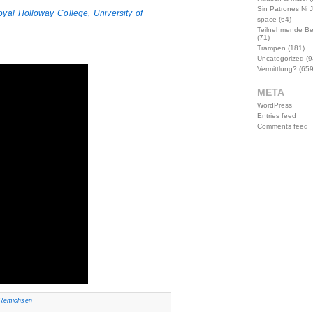
Sin Patrones Ni 
yal Holloway College, University of
space
(64)
Teilnehmende B
(71)
Trampen
(181)
Uncategorized
(9
Vermittlung?
(659
META
WordPress
Entries feed
Comments feed
Remichsen