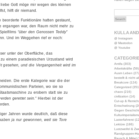
r liebe Gott möge mir wegen des kleinen
st, hilft dir niemand.
 beorderte Funktionäre hatten gestaunt,
lle ergangen war, den Raum nicht mehr zu
Spielfilms
“über den Genossen Teddy”
KULLA AN
nn. Und im Weggehen rief er noch:
@ Instagram
@ Mastodon
@ Youtube
er unter der Oberfläche, das
CATEGORI
zu einem paradiesischen Urzustand wird
Antifa
(303)
eit gesehen, und die Vergangenheit wird im
Arbeitskräfte
(59)
Ausm Leben
(27
bestellt & nicht 
cheiden. Die erste Kategorie war die der
Breakcore
(124)
kommunistischen Parteien, wo sie so
Categorized
(351
chaos
(216)
 Staatsmaschine zu erobern statt sie zu
civilization
(14)
rden gerettet sein.”
Hierbei ist der
Cut-up & Remich
erden.
Entschwörung
(2
Gegen Geschich
ger Jahren wurde deutlich, daß diese
Kulturimperialism
haben ja nur gewonnen, weil sie Tore
Lasterfahrerei
(12
Lektüre
(186)
Lustzweifel & Zwe
Randgruppen-Hu
Rausch & Mittel
(