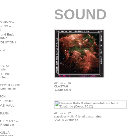
SOUND
NATIONAL
KING –
S
 und Ende
MUS?
VOLUTION in
land
E
ence @
 Wien
EGUNG –
schen
Album 2016
NGSTHEORIE
CLASTAH
ssen: immer
"Dead Stars"
SCH
 Zweifel
DAS MAUL
Album 2012
SMUS-
classless Kulla & istari Lasterfahrer
"Auf- & Zustände"
L ’89/’90 –
R und die
KULLA:
utschland