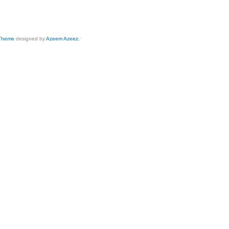
 Theme
designed by
Azeem Azeez
.