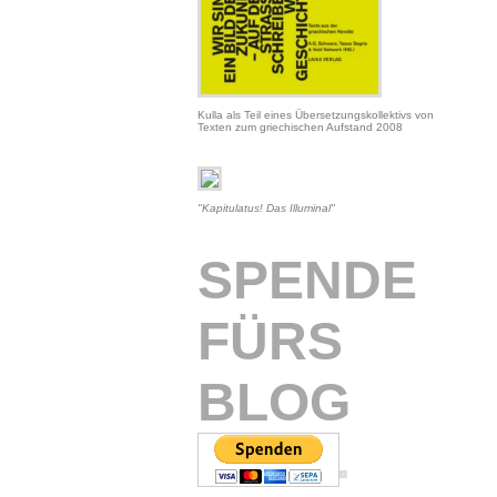
Kulla als Teil eines Übersetzungskollektivs von
Texten zum griechischen Aufstand 2008
"Kapitulatus! Das Illuminal"
SPENDE
FÜRS
BLOG