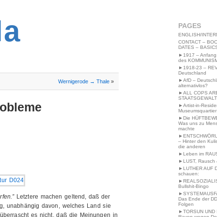
2MWW4N64EB9P
la
PAGES
ENGLISH/INTER
CONTACT – BOO
DATES – BASIC
►1917 – Anfang
des KOMMUNIS
►1918-23 – RE
Deutschland
►AfD – Deutsch
Wernigerode → Thale
»
alternativlos?
►ALL COPS AR
STAATSGEWALT
robleme
►Artist-in-Resid
Museumsquartier
►Die HÜFTBEW
Was uns zu Men
machte
►ENTSCHWÖRU
– Hinter den Kuli
die anderen
►Leben im RAU
►LUST, Rausch &
►LUTHER AUF 
schauen:
►REALSOZIALI
Bullshit-Bingo
►SYSTEMAUSFAL
rfen.”
Letztere machen geltend, daß der
Das Ende der DD
Folgen
ng, unabhängig davon, welches Land sie
►TORSUN UND 
 überrascht es nicht, daß die Meinungen in
Raven wegen De