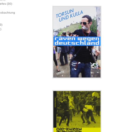
Jefes
(30)
eobachtung
3)
)