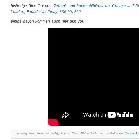
bisherige Bibo-Cut-ups:
Zentral- und Landesbibliotheken-Cut-ups
und
Ro
London, Founder’s Library, 830 bis 832
einige davon kommen auch hier drin vor:
This entry was posted on Friday, August 15th, 2014 at 09:20 and is filed under
Cut-up & 