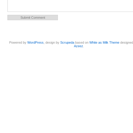
Powered by
WordPress
, design by
Scrupeda
based on
White as Milk Theme
designe
Azeez
.