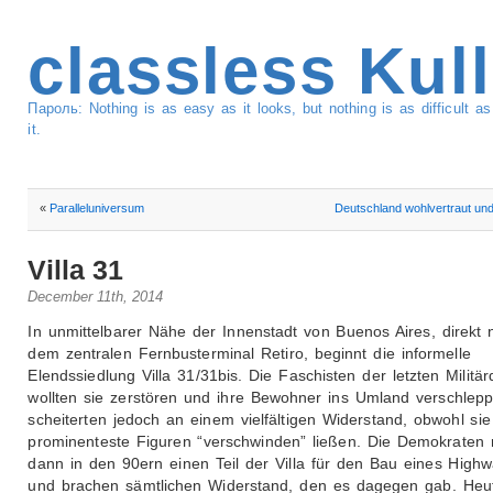
classless Kul
Пароль: Nothing is as easy as it looks, but nothing is as difficult 
it.
«
Paralleluniversum
Deutschland wohlvertraut un
Villa 31
December 11th, 2014
In unmittelbarer Nähe der Innenstadt von Buenos Aires, direkt
dem zentralen Fernbusterminal Retiro, beginnt die informelle
Elendssiedlung Villa 31/31bis. Die Faschisten der letzten Militärd
wollten sie zerstören und ihre Bewohner ins Umland verschlepp
scheiterten jedoch an einem vielfältigen Widerstand, obwohl si
prominenteste Figuren “verschwinden” ließen. Die Demokraten 
dann in den 90ern einen Teil der Villa für den Bau eines High
und brachen sämtlichen Widerstand, den es dagegen gab. Heu