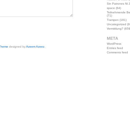
Sin Patrones Ni 
space
(64)
Teilnehmende B
(71)
Trampen
(181)
Uncategorized
(9
Vermittlung?
(659
META
WordPress
 Theme
designed by
Azeem Azeez
.
Entries feed
Comments feed