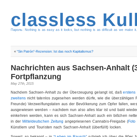
classless Kul
Пароль: Nothing is as easy as it looks, but nothing is as difficult as we make it.
«
“Sin Patrón”-Rezension: Ist das noch Kapitalismus?
Nachrichten aus Sachsen-Anhalt (3
Fortpflanzung
May 27th, 2015
Nachdem Sachsen-Anhalt zu der Überzeugung gelangt ist, daß
erstens
zweitens
nicht tatenlos zugesehen werden dürfe, wie die überzähligen F
Freunde) Verzweiflungstaten aus der Bevölkerung zum Opfer fallen, we
ausgewiesen werden – nachdem nun also alles klar ist und bald wiede
einkehren werden, kann es sich Sachsen-Anhalt auch ein bißchen nette
in der
Mitteldeutschen Zeitung
angepriesenen Cannabis-Freigabe (
Foto
Künstlern und Touristen nach Sachsen-Anhalt (überfüllt) locken.
Soweit, so bekannt – in
“Leben im Rausch”
schrieb ich über die 90er J