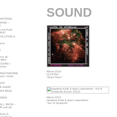
SOUND
NATIONAL
KING –
S
 und Ende
MUS?
VOLUTION in
land
E
ence @
 Wien
EGUNG –
schen
Album 2016
NGSTHEORIE
CLASTAH
ssen: immer
"Dead Stars"
SCH
 Zweifel
DAS MAUL
Album 2012
SMUS-
classless Kulla & istari Lasterfahrer
"Auf- & Zustände"
L ’89/’90 –
R und die
KULLA:
utschland