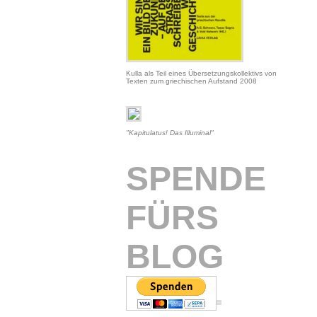
Kulla als Teil eines Übersetzungskollektivs von
Texten zum griechischen Aufstand 2008
"Kapitulatus! Das Illuminal"
SPENDE
FÜRS
BLOG