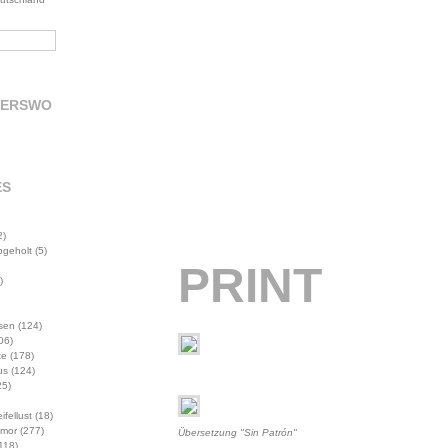
DERSWO
ES
2)
abgeholt
(5)
PRINT
)
sen
(124)
06)
te
(178)
us
(124)
5)
ifellust
(18)
mor
(277)
Übersetzung "Sin Patrón"
118)