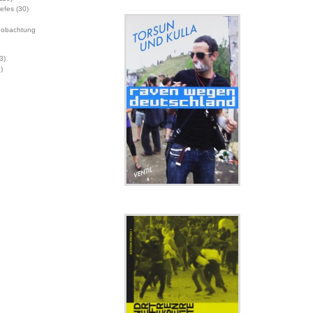
Jefes
(30)
eobachtung
3)
)