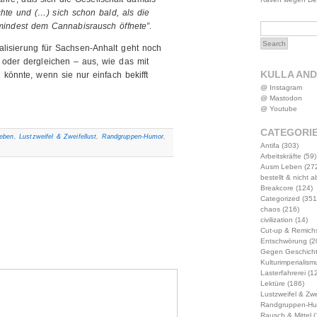
hte und (…) sich schon bald, als die
mindest dem Cannabisrausch öffnete”
.
lisierung für Sachsen-Anhalt geht noch
oder dergleichen – aus, wie das mit
KULLA AN
könnte, wenn sie nur einfach bekifft
@ Instagram
@ Mastodon
@ Youtube
CATEGORI
eben
,
Lustzweifel & Zweifellust
,
Randgruppen-Humor
,
Antifa
(303)
Arbeitskräfte
(59)
Ausm Leben
(27
bestellt & nicht 
Breakcore
(124)
Categorized
(351
chaos
(216)
civilization
(14)
Cut-up & Remich
Entschwörung
(2
Gegen Geschich
Kulturimperialism
Lasterfahrerei
(12
Lektüre
(186)
Lustzweifel & Zwe
Randgruppen-Hu
Rausch & Mittel
(