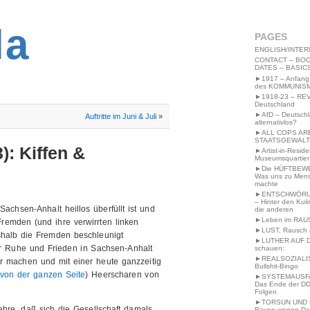
2MWW4N64EB9P
la
PAGES
ENGLISH/INTER
CONTACT – BOO
DATES – BASIC
►1917 – Anfang
des KOMMUNIS
►1918-23 – RE
Deutschland
►AfD – Deutsch
Auftritte im Juni & Juli
»
alternativlos?
►ALL COPS AR
STAATSGEWALT
): Kiffen &
►Artist-in-Resid
Museumsquartier
►Die HÜFTBEW
Was uns zu Men
machte
►ENTSCHWÖRU
– Hinter den Kuli
Sachsen-Anhalt heillos überfüllt ist und
die anderen
►Leben im RAU
remden (und ihre verwirrten linken
►LUST, Rausch &
shalb die Fremden beschleunigt
►LUTHER AUF 
r Ruhe und Frieden in Sachsen-Anhalt
schauen:
►REALSOZIALI
r machen und mit einer heute ganzzeitig
Bullshit-Bingo
 von der ganzen Seite
) Heerscharen von
►SYSTEMAUSFAL
Das Ende der DD
Folgen
►TORSUN UND 
ahre, daß sich die Gesellschaft damals
Raven wegen De