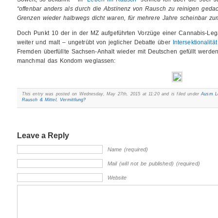
“offenbar anders als durch die Abstinenz von Rausch zu reinigen gedac
Grenzen wieder halbwegs dicht waren, für mehrere Jahre scheinbar zu
Doch Punkt 10 der in der MZ aufgeführten Vorzüge einer Cannabis-Lega
weiter und malt – ungetrübt von jeglicher Debatte über
Intersektionalität
Fremden überfüllte Sachsen-Anhalt wieder mit Deutschen gefüllt werden 
manchmal das Kondom weglassen:
This entry was posted on Wednesday, May 27th, 2015 at 11:20 and is filed under
Ausm L
Rausch & Mittel
,
Vermittlung?
Leave a Reply
Name (required)
Mail (will not be published) (required)
Website