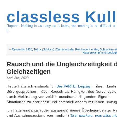
classless Kul
Пароль: Nothing is as easy as it looks, but nothing is as difficult 
it.
«
Revolution 1920, Teil IX (Schluss): Einmarsch der Reichswehr endet, Schrecken ni
Klassenkampf und Ideologie
Rausch und die Ungleichzeitigkeit 
Gleichzeitigen
April 8th, 2020
Heute hätte ich erstmals für
Die PARTEI Leipzig
in ihrem Linde
Büro gesprochen – über Rausch als Fähigkeit des Nervensyste
durch Verbindung von zeitlich auseinanderliegenden Signalen
Situationen zu entziehen und potentiell anders mit ihnen umzu
Ich hätte eingangs (oder ausgangs) meine Überlegungen zu R
und Ausnahmezustand von neulich (
“Erst merkste, was alles ni