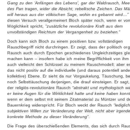
Gang zu den ‘Anfängen des Lebens’, gar der Waldrausch, Mee
des Pan tragen, wider die Absicht, rebellische Zeichen. Das M
will heraus aus der völkischen Sage, wohin es gebannt wird…”
diesen Versuch verallgemeinert Bloch später noch, wenn er vo
Möglichkeit spricht,
“zusätzliche revolutionäre Kraft aus dem
unvollständigen Reichtum der Vergangenheit zu beziehen.”
Doch kann sich Bloch zu einem positiven bzw. vollständigen
Rauschbegriff nicht durchringen. Er zeigt, dass der politisch org
Rausch auch durch Epochen geschiedenes Ungleichzeitiges glei
machen kann – insofern habe ich meine Begrifflichkeit von ihm
auch vielleicht den Schlüssel zu meinem Rauschmodell; aber e
das nicht positiv auf die individuelle (und daraus potentiell and
kollektive) Ebene. Er sieht da nur Vorgaukelung, Täuschung, be
noch Selbsttäuschung derjenigen, die drauf einsteigen. Er sagt
der religiös-revolutionäre Rausch
“abstrakt und mythologisch w
er keine Augen für die Wirklichkeit hatte und keine haben konn
wenn er dem selbst mit seinem Zitatmaterial zu Müntzer und 
Bauernkrieg widerspricht. Für Bloch weckt der Rausch
“lediglic
subjektiven Willen zur Veränderung der Welt, nicht aber irgend
konkrete Methode zu dieser Veränderung”
.
Die Frage des überschießenden Elements, das sich durch Rau