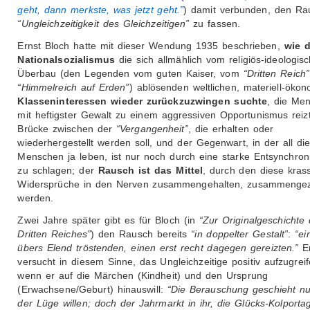
geht, dann merkste, was jetzt geht.”
) damit verbunden, den Ra
“Ungleichzeitigkeit des Gleichzeitigen”
zu fassen.
Ernst Bloch hatte mit dieser Wendung 1935 beschrieben,
wie d
Nationalsozialismus
die sich allmählich vom religiös-ideologis
Überbau (den Legenden vom guten Kaiser, vom
“Dritten Reich”
“Himmelreich auf Erden”
) ablösenden weltlichen, materiell-öko
Klasseninteressen wieder zurückzuzwingen suchte
, die Me
mit heftigster Gewalt zu einem aggressiven Opportunismus reiz
Brücke zwischen der
“Vergangenheit”
, die erhalten oder
wiederhergestellt werden soll, und der Gegenwart, in der all di
Menschen ja leben, ist nur noch durch eine starke Entsynchron
zu schlagen; der
Rausch ist das Mittel
, durch den diese kras
Widersprüche in den Nerven zusammengehalten, zusammeng
werden.
Zwei Jahre später gibt es für Bloch (in
“Zur Originalgeschichte
Dritten Reiches”
) den Rausch bereits
“in doppelter Gestalt”
:
“ei
übers Elend tröstenden, einen erst recht dagegen gereizten.”
E
versucht in diesem Sinne, das Ungleichzeitige positiv aufzugreif
wenn er auf die Märchen (Kindheit) und den Ursprung
(Erwachsene/Geburt) hinauswill:
“Die Berauschung geschieht n
der Lüge willen; doch der Jahrmarkt in ihr, die Glücks-Kolporta