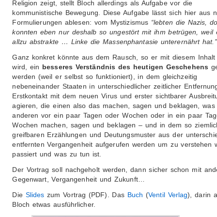
Religion zeigt, stellt Bloch allerdings als Aufgabe vor die
kommunistische Bewegung. Diese Aufgabe lässt sich hier aus n
Formulierungen ablesen: vom Mystizismus
“lebten die Nazis, d
konnten eben nur deshalb so ungestört mit ihm betrügen, weil 
allzu abstrakte … Linke die Massenphantasie unterernährt hat.”
Ganz konkret könnte aus dem Rausch, so er mit diesem Inhalt g
wird, ein
besseres Verständnis des heutigen Geschehens
g
werden (weil er selbst so funktioniert), in dem gleichzeitig
nebeneinander Staaten in unterschiedlicher zeitlicher Entfernu
Erstkontakt mit dem neuen Virus und erster sichtbarer Ausbreit
agieren, die einen also das machen, sagen und beklagen, was 
anderen vor ein paar Tagen oder Wochen oder in ein paar Ta
Wochen machen, sagen und beklagen – und in dem so ziemlich
greifbaren Erzählungen und Deutungsmuster aus der unterschie
entfernten Vergangenheit aufgerufen werden um zu verstehen 
passiert und was zu tun ist.
Der Vortrag soll nachgeholt werden, dann sicher schon mit and
Gegenwart, Vergangenheit und Zukunft…
Die
Slides
zum Vortrag (PDF). Das
Buch
(
Ventil Verlag
), darin 
Bloch etwas ausführlicher.