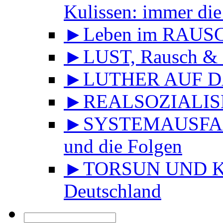
Kulissen: immer die
►Leben im RAUS
►LUST, Rausch & 
►LUTHER AUF DA
►REALSOZIALISMU
►SYSTEMAUSFALL 
und die Folgen
►TORSUN UND KU
Deutschland