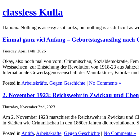
classless Kulla
Пароль: Nothing is as easy as it looks, but nothing is as difficult as w
Einmal ganz viel Anfang – Geburtstagsausflug nach
Tuesday, April 14th, 2026
Okay, also noch mal von vorn: Crimmitschau, Sozialdemokratie, Fem
Westsachsen, zur Entstehung der Revolution von 1918-23 aus Jahrzeh
Internationale Gewerksgenossenschaft der Manufaktur=, Fabrik= und 
Posted in
Arbeitskräfte
,
Gegen Geschichte
|
No Comments »
2. November 1923: Reichswehr in Zwickau und Chem
Thursday, November 2nd, 2023
Am 2. November 1923 marschiert die Reichswehr in Zwickau und Chem
in Städten wie Crimmitschau in den 1860er Jahren die revolutionäre S
Posted in
Antifa
,
Arbeitskräfte
,
Gegen Geschichte
|
No Comments »