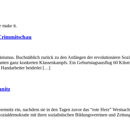
e make it.
 Crimmitschau
inismus. Buchstäblich zurück zu den Anfängen der revolutionären Soz
nten ganz konkreten Klassenkampfs. Ein Geburtstagsausflug 60 Kilomet
Handarbeiter beiderlei […]
nitz
nitz ein, nachdem sie in den Tagen zuvor das “rote Herz” Westsachse
ozialdemokratie mit ihren sozialistischen Bildungsvereinen und Zeitun