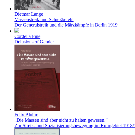
Dietmar Lange
Massenstreik und Schießbefehl
Der Generalstreik und die Märzkämpfe in Berlin 1919
Cordelia Fine
Delusions of Gender
Felix Bluhm
„Die Massen sind aber nicht zu halten gewesen.“
Zur Streik- und Sozialisierungsbewegung im Ruhrgebiet 1918/