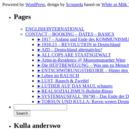
Powered by
WordPress
, design by
Scrupeda
based on
White as Milk
Pages
ENGLISH/INTERNATIONAL
CONTACT – BOOKING – DATES – BASICS
►1917 – Anfang und Ende des KOMMUNISM
►1918-23 – REVOLUTION in Deutschland
►AfD – Deutschland alternativlos?
►ALL COPS ARE STAATSGEWALT
►Artist-in-Residence @ Museumsquartier Wien
►Die HÜFTBEWEGUNG – Was uns zu Mensche
►ENTSCHWÖRUNGSTHEORIE – Hinter den Kuli
►Leben im RAUSCH
►LUST, Rausch & Zweifel
►LUTHER AUF DAS MAUL schauen:
►REALSOZIALISMUS-Bullshit-Bingo
►SYSTEMAUSFALL ’89/’90 – Das Ende der DD
►TORSUN UND KULLA: Raven wegen Deutsc
Kulla anderswo