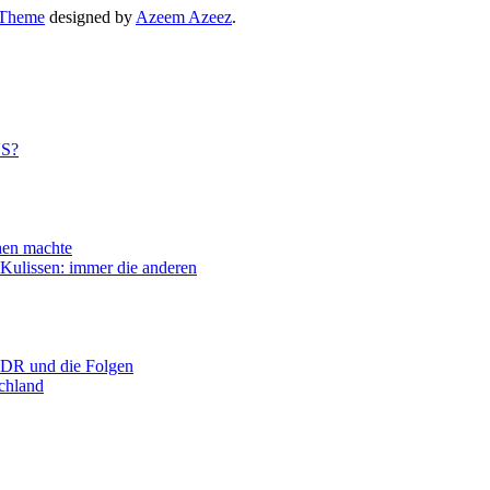
 Theme
designed by
Azeem Azeez
.
US?
n machte
ssen: immer die anderen
R und die Folgen
hland