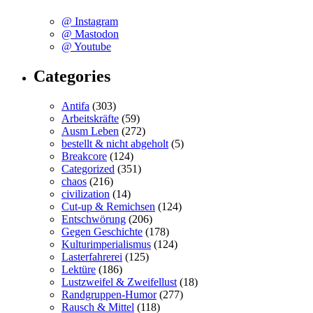
@ Instagram
@ Mastodon
@ Youtube
Categories
Antifa
(303)
Arbeitskräfte
(59)
Ausm Leben
(272)
bestellt & nicht abgeholt
(5)
Breakcore
(124)
Categorized
(351)
chaos
(216)
civilization
(14)
Cut-up & Remichsen
(124)
Entschwörung
(206)
Gegen Geschichte
(178)
Kulturimperialismus
(124)
Lasterfahrerei
(125)
Lektüre
(186)
Lustzweifel & Zweifellust
(18)
Randgruppen-Humor
(277)
Rausch & Mittel
(118)