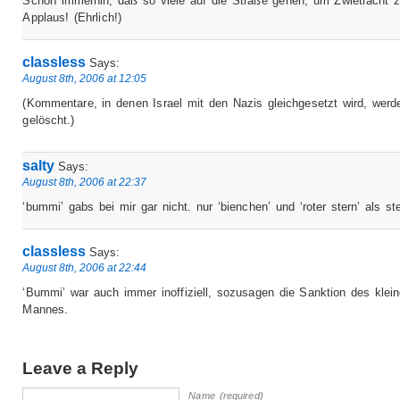
Schön immerhin, daß so viele auf die Straße gehen, um Zwietracht 
Applaus! (Ehrlich!)
classless
Says:
August 8th, 2006 at 12:05
(Kommentare, in denen Israel mit den Nazis gleichgesetzt wird, werd
gelöscht.)
salty
Says:
August 8th, 2006 at 22:37
‘bummi’ gabs bei mir gar nicht. nur ‘bienchen’ und ‘roter stern’ als st
classless
Says:
August 8th, 2006 at 22:44
‘Bummi’ war auch immer inoffiziell, sozusagen die Sanktion des klei
Mannes.
Leave a Reply
Name (required)