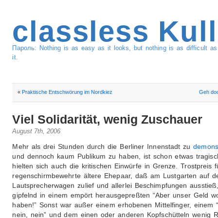
classless Kul
Пароль: Nothing is as easy as it looks, but nothing is as difficult 
it.
«
Praktische Entschwörung im Nordkiez
Geh doc
Viel Solidarität, wenig Zuschauer
August 7th, 2006
Mehr als drei Stunden durch die Berliner Innenstadt zu
demonst
und dennoch kaum Publikum zu haben, ist schon etwas tragisc
hielten sich auch die kritischen Einwürfe in Grenze. Trostpreis 
regenschirmbewehrte ältere Ehepaar, daß am Lustgarten auf d
Lautsprecherwagen zulief und allerlei Beschimpfungen ausstieß
gipfelnd in einem empört herausgepreßten “Aber unser Geld wol
haben!” Sonst war außer einem erhobenen Mittelfinger, einem 
nein, nein” und dem einen oder anderen Kopfschütteln wenig R