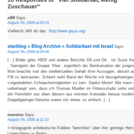
Zuschauer”
n99
Says:
August 7th, 2006 at 05:15
Vielleicht hilft dir das:
http://www.giyus.org/
starblog » Blog Archive » Solidaritaet mit Israel
Says:
August 7th, 2006 at 09:46
[…] Bilder gibts HIER und andere Berichte DA und DA . Ist Suzie Ke
, Saengerin der Gruppe ‘Klee’, eigentlich die Reinkarnation der junge
Man beachte mal den intellektuellen Gehalt ihrer Aussagen, derzeit a
FM zu bestaunen. Scheint wohl Band der Woche mit dazugehoerigen
vorgedudelten Schwachsinnigkeiten zu sein. Danke Motor! Wie kann 
ueberhaupt sein, dass ich Thomas Mueller im Fitnessstudio sehe und
der Heimfahrt aus eben diesem aus meinem Autoradio heraus moderie
Doppelgaenger-Variante waere mir etwas zu einfach. […]
nonono
Says:
August 7th, 2006 at 11:10
>>kriegsgeile antideutsche Kiddies “berichten” über ihre gestrige Hetz
Lügen-Demo in Berlin