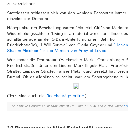
zu verzeichnen.
Stattdessen schlossen sich von den wenigen Passanten immer 
einzelne der Demo an.
Höhepunkte der Beschallung waren “Material Girl” von Madonna
Wiederholungsschleife “Living in a material world” am Ende de
schallte gerade an der S-Bahn-Unterführung am Bahnhof
Friedrichstraße), “I Will Survive” von Gloria Gaynor und
“Helve
Shalom Aleichem” in der Version von Army of Lovers.
Wer immer die Demoroute (Hackescher Markt, Oranienburger S
Friedrichstraße, Unter den Linden, Marx-Engels-Platz, Französi
Straße, Leipziger Straße, Pariser Platz) durchgesetzt hat, verdi
Bummi. Ob es allerdings so schlau war, am Sonntagabend zu 
(Jetzt sind auch die
Redebeiträge online
.)
This entry was posted on Monday, August 7th, 2006 at 00:31 and is filed under
Ant
10 Responses to “Viel Solidarität, wenig