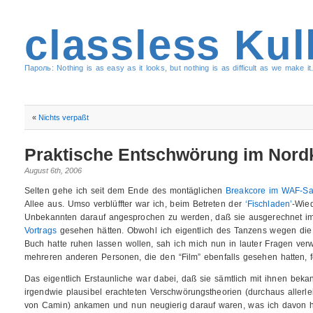
classless Kul
Пароль: Nothing is as easy as it looks, but nothing is as difficult as we make it.
«
Nichts verpaßt
Praktische Entschwörung im Nord
August 6th, 2006
Selten gehe ich seit dem Ende des montäglichen
Breakcore im WAF-Sa
Allee aus. Umso verblüffter war ich, beim Betreten der
‘Fischladen’
-Wied
Unbekannten darauf angesprochen zu werden, daß sie ausgerechnet 
Vortrags
gesehen hätten. Obwohl ich eigentlich des Tanzens wegen die
Buch hatte ruhen lassen wollen, sah ich mich nun in lauter Fragen verw
mehreren anderen Personen, die den “Film” ebenfalls gesehen hatten, fo
Das eigentlich Erstaunliche war dabei, daß sie sämtlich mit ihnen beka
irgendwie plausibel erachteten Verschwörungstheorien (durchaus allerlei
von Camin) ankamen und nun neugierig darauf waren, was ich davon hal