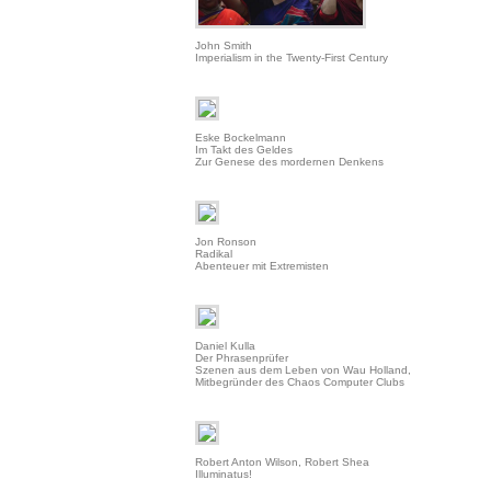
John Smith
Imperialism in the Twenty-First Century
Eske Bockelmann
Im Takt des Geldes
Zur Genese des mordernen Denkens
Jon Ronson
Radikal
Abenteuer mit Extremisten
Daniel Kulla
Der Phrasenprüfer
Szenen aus dem Leben von Wau Holland,
Mitbegründer des Chaos Computer Clubs
Robert Anton Wilson, Robert Shea
Illuminatus!