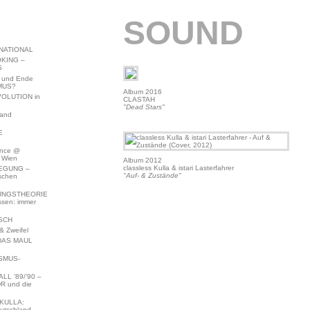
SOUND
NATIONAL
KING –
S
 und Ende
MUS?
Album 2016
VOLUTION in
CLASTAH
"Dead Stars"
land
E
ence @
 Wien
Album 2012
classless Kulla & istari Lasterfahrer
EGUNG –
"Auf- & Zustände"
schen
NGSTHEORIE
ssen: immer
SCH
 Zweifel
DAS MAUL
SMUS-
L ’89/’90 –
R und die
KULLA:
utschland