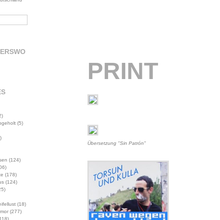
DERSWO
PRINT
ES
2)
abgeholt
(5)
)
Übersetzung "Sin Patrón"
sen
(124)
06)
te
(178)
us
(124)
5)
ifellust
(18)
mor
(277)
118)