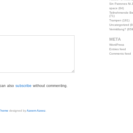
Sin Patrones Ni 
space
(64)
Teilnehmende B
(71)
Trampen
(181)
Uncategorized
(9
Vermittlung?
(659
META
WordPress
Entries feed
Comments feed
 can also
subscribe
without commenting.
 Theme
designed by
Azeem Azeez
.