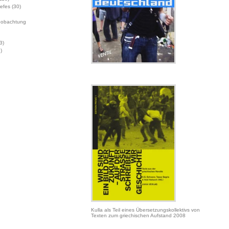
Jefes
(30)
eobachtung
3)
)
Kulla als Teil eines Übersetzungskollektivs von
Texten zum griechischen Aufstand 2008