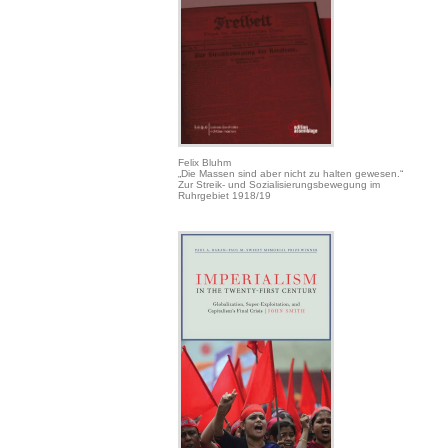
Felix Bluhm
„Die Massen sind aber nicht zu halten gewesen.“
Zur Streik- und Sozialisierungsbewegung im
Ruhrgebiet 1918/19