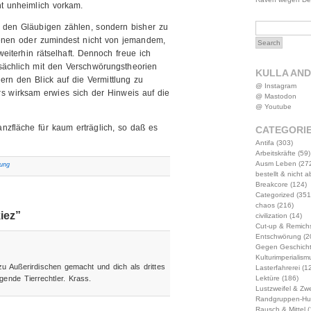
t unheimlich vorkam.
 zu den Gläubigen zählen, sondern bisher zu
enen oder zumindest nicht von jemandem,
iterhin rätselhaft. Dennoch freue ich
tsächlich mit den Verschwörungstheorien
KULLA AN
rn den Blick auf die Vermittlung zu
@ Instagram
rs wirksam erwies sich der Hinweis auf die
@ Mastodon
@ Youtube
anzfläche für kaum erträglich, so daß es
CATEGORI
Antifa
(303)
Arbeitskräfte
(59)
Ausm Leben
(27
ung
bestellt & nicht 
Breakcore
(124)
Categorized
(351
chaos
(216)
iez”
civilization
(14)
Cut-up & Remich
Entschwörung
(2
Gegen Geschich
Kulturimperialism
u Außerirdischen gemacht und dich als drittes
Lasterfahrerei
(12
Lektüre
(186)
nde Tierrechtler. Krass.
Lustzweifel & Zwe
Randgruppen-Hu
Rausch & Mittel
(