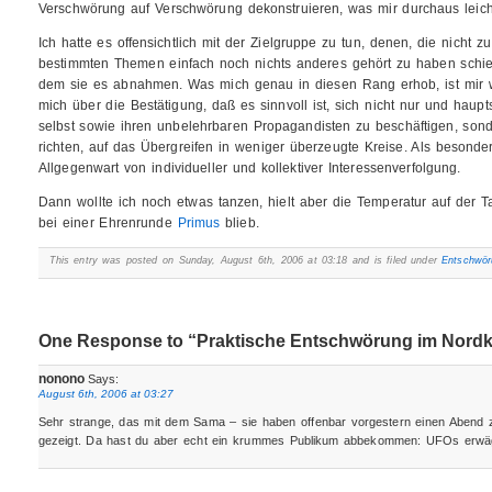
Verschwörung auf Verschwörung dekonstruieren, was mir durchaus leich
Ich hatte es offensichtlich mit der Zielgruppe zu tun, denen, die nicht
bestimmten Themen einfach noch nichts anderes gehört zu haben schi
dem sie es abnahmen. Was mich genau in diesen Rang erhob, ist mir we
mich über die Bestätigung, daß es sinnvoll ist, sich nicht nur und haup
selbst sowie ihren unbelehrbaren Propagandisten zu beschäftigen, sonde
richten, auf das Übergreifen in weniger überzeugte Kreise. Als besonde
Allgegenwart von individueller und kollektiver Interessenverfolgung.
Dann wollte ich noch etwas tanzen, hielt aber die Temperatur auf der T
bei einer Ehrenrunde
Primus
blieb.
This entry was posted on Sunday, August 6th, 2006 at 03:18 and is filed under
Entschwör
One Response to “Praktische Entschwörung im Nordk
nonono
Says:
August 6th, 2006 at 03:27
Sehr strange, das mit dem Sama – sie haben offenbar vorgestern einen Abend z
gezeigt. Da hast du aber echt ein krummes Publikum abbekommen: UFOs erwäge