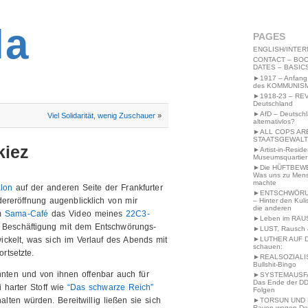
2MWW4N64EB9P
la
PAGES
ENGLISH/INTER
CONTACT – BOO
DATES – BASIC
►1917 – Anfang
des KOMMUNIS
►1918-23 – RE
Deutschland
►AfD – Deutsch
Viel Solidarität, wenig Zuschauer
»
alternativlos?
►ALL COPS AR
STAATSGEWALT
kiez
►Artist-in-Resid
Museumsquartier
►Die HÜFTBEW
Was uns zu Men
machte
lon
auf der anderen Seite der Frankfurter
►ENTSCHWÖRU
ereröffnung augenblicklich von mir
– Hinter den Kuli
die anderen
im
Sama-Café
das Video meines
22C3-
►Leben im RAU
 Beschäftigung mit dem Entschwörungs-
►LUST, Rausch &
►LUTHER AUF 
ickelt, was sich im Verlauf des Abends mit
schauen:
rtsetzte.
►REALSOZIALI
Bullshit-Bingo
nnten und von ihnen offenbar auch für
►SYSTEMAUSFAL
Das Ende der DD
 harter Stoff wie
“Das schwarze Reich”
Folgen
ten würden. Bereitwillig ließen sie sich
►TORSUN UND 
Raven wegen De