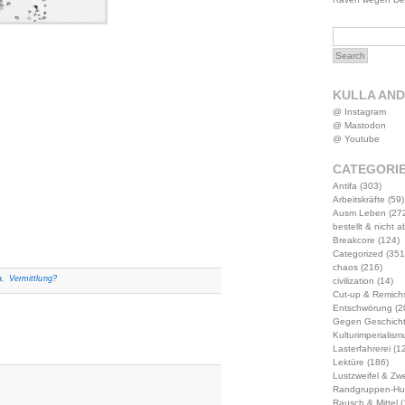
KULLA AN
@ Instagram
@ Mastodon
@ Youtube
CATEGORI
Antifa
(303)
Arbeitskräfte
(59)
Ausm Leben
(27
bestellt & nicht 
Breakcore
(124)
Categorized
(351
chaos
(216)
a
,
Vermittlung?
civilization
(14)
Cut-up & Remich
Entschwörung
(2
Gegen Geschich
Kulturimperialism
Lasterfahrerei
(12
Lektüre
(186)
Lustzweifel & Zwe
Randgruppen-Hu
Rausch & Mittel
(