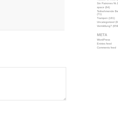
Sin Patrones Ni 
space
(64)
Teilnehmende B
(71)
Trampen
(181)
Uncategorized
(9
Vermittlung?
(659
META
WordPress
Entries feed
Comments feed