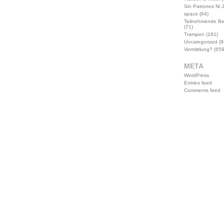
Sin Patrones Ni 
space
(64)
Teilnehmende B
(71)
Trampen
(181)
Uncategorized
(9
Vermittlung?
(659
META
WordPress
Entries feed
Comments feed