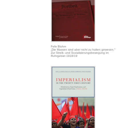
Felix Bluhm
„Die Massen sind aber nicht zu halten gewesen.“
Zur Streik- und Sozialisierungsbewegung im
Ruhrgebiet 1918/19