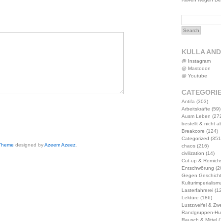
KULLA AN
@ Instagram
@ Mastodon
@ Youtube
CATEGORI
Antifa
(303)
Arbeitskräfte
(59)
Ausm Leben
(27
bestellt & nicht 
Breakcore
(124)
Categorized
(351
 Theme
designed by
Azeem Azeez
.
chaos
(216)
civilization
(14)
Cut-up & Remich
Entschwörung
(2
Gegen Geschich
Kulturimperialism
Lasterfahrerei
(12
Lektüre
(186)
Lustzweifel & Zwe
Randgruppen-Hu
Rausch & Mittel
(