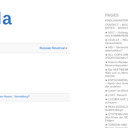
2MWW4N64EB9P
la
PAGES
ENGLISH/INTER
CONTACT – BOO
DATES – BASIC
►1917 – Anfang
des KOMMUNIS
►1918-23 – RE
Deutschland
►AfD – Deutsch
Russian Reversal
»
alternativlos?
►ALL COPS AR
STAATSGEWALT
►Artist-in-Resid
Museumsquartier
►Die HÜFTBEW
Was uns zu Men
machte
►ENTSCHWÖRU
– Hinter den Kuli
die anderen
►Leben im RAU
►LUST, Rausch &
pen-Humor
,
Vermittlung?
►LUTHER AUF 
schauen:
►REALSOZIALI
Bullshit-Bingo
►SYSTEMAUSFAL
Das Ende der DD
Folgen
►TORSUN UND 
Raven wegen De