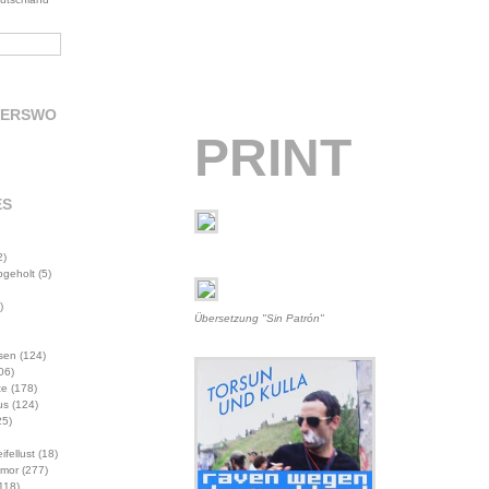
DERSWO
PRINT
ES
2)
abgeholt
(5)
)
Übersetzung "Sin Patrón"
sen
(124)
06)
te
(178)
us
(124)
5)
ifellust
(18)
mor
(277)
118)