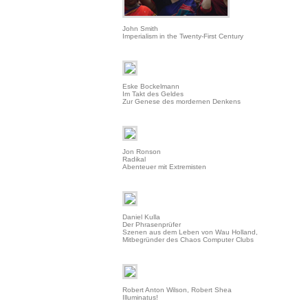
John Smith
Imperialism in the Twenty-First Century
Eske Bockelmann
Im Takt des Geldes
Zur Genese des mordernen Denkens
Jon Ronson
Radikal
Abenteuer mit Extremisten
Daniel Kulla
Der Phrasenprüfer
Szenen aus dem Leben von Wau Holland,
Mitbegründer des Chaos Computer Clubs
Robert Anton Wilson, Robert Shea
Illuminatus!