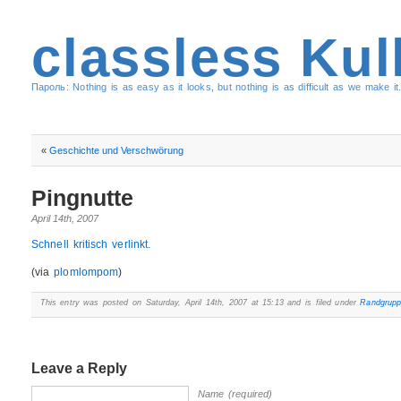
classless Kul
Пароль: Nothing is as easy as it looks, but nothing is as difficult as we make it.
«
Geschichte und Verschwörung
Pingnutte
April 14th, 2007
Schnell kritisch verlinkt.
(via
plomlompom
)
This entry was posted on Saturday, April 14th, 2007 at 15:13 and is filed under
Randgrup
Leave a Reply
Name (required)