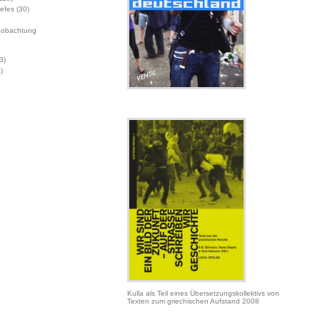
Jefes
(30)
eobachtung
3)
)
Kulla als Teil eines Übersetzungskollektivs von
Texten zum griechischen Aufstand 2008