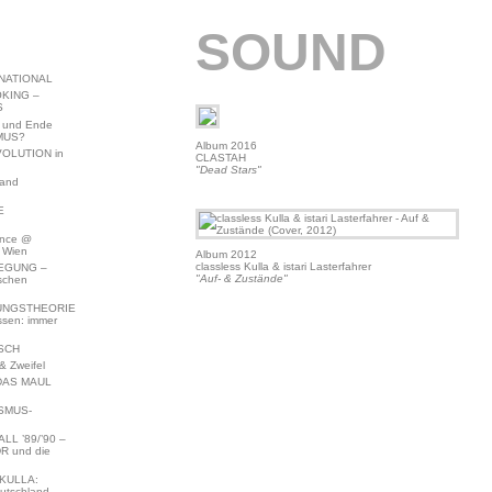
SOUND
NATIONAL
KING –
S
 und Ende
MUS?
Album 2016
VOLUTION in
CLASTAH
"Dead Stars"
land
E
ence @
 Wien
Album 2012
classless Kulla & istari Lasterfahrer
EGUNG –
"Auf- & Zustände"
schen
NGSTHEORIE
ssen: immer
SCH
 Zweifel
DAS MAUL
SMUS-
L ’89/’90 –
R und die
KULLA:
utschland