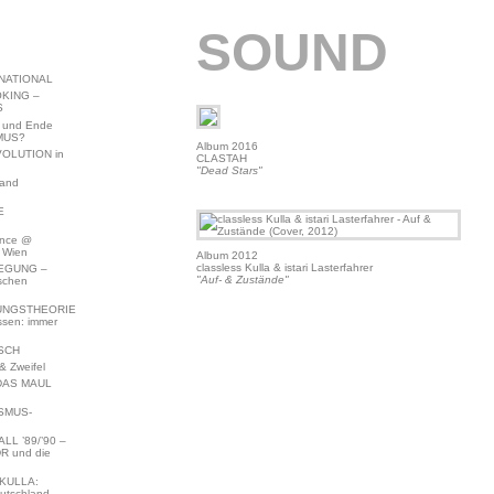
SOUND
NATIONAL
KING –
S
 und Ende
MUS?
Album 2016
VOLUTION in
CLASTAH
"Dead Stars"
land
E
ence @
 Wien
Album 2012
classless Kulla & istari Lasterfahrer
EGUNG –
"Auf- & Zustände"
schen
NGSTHEORIE
ssen: immer
SCH
 Zweifel
DAS MAUL
SMUS-
L ’89/’90 –
R und die
KULLA:
utschland