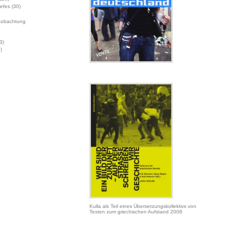
Jefes
(30)
eobachtung
3)
)
Kulla als Teil eines Übersetzungskollektivs von
Texten zum griechischen Aufstand 2008