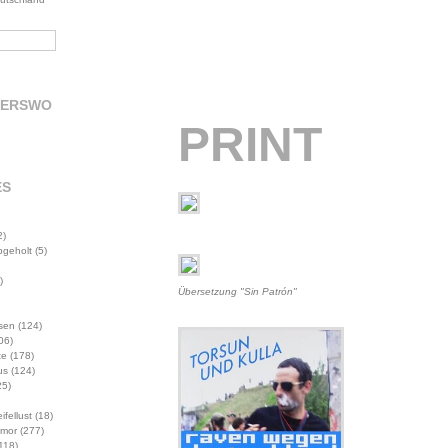
DERSWO
PRINT
ES
2)
abgeholt
(5)
)
Übersetzung "Sin Patrón"
sen
(124)
06)
te
(178)
us
(124)
5)
ifellust
(18)
mor
(277)
118)