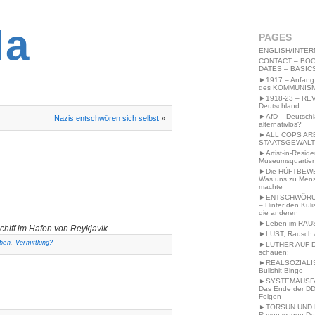
2MWW4N64EB9P
la
PAGES
ENGLISH/INTER
CONTACT – BOO
DATES – BASIC
►1917 – Anfang
des KOMMUNIS
►1918-23 – RE
Deutschland
►AfD – Deutsch
Nazis entschwören sich selbst
»
alternativlos?
►ALL COPS AR
STAATSGEWALT
►Artist-in-Resid
Museumsquartier
►Die HÜFTBEW
Was uns zu Men
machte
►ENTSCHWÖRU
– Hinter den Kuli
die anderen
►Leben im RAU
hiff im Hafen von Reykjavik
►LUST, Rausch &
ben
,
Vermittlung?
►LUTHER AUF 
schauen:
►REALSOZIALI
Bullshit-Bingo
►SYSTEMAUSFAL
Das Ende der DD
Folgen
►TORSUN UND 
Raven wegen De