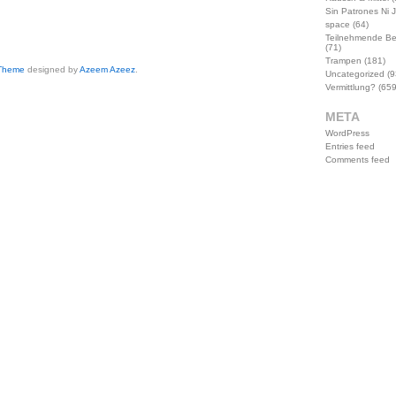
Sin Patrones Ni 
space
(64)
Teilnehmende B
(71)
Trampen
(181)
 Theme
designed by
Azeem Azeez
.
Uncategorized
(9
Vermittlung?
(659
META
WordPress
Entries feed
Comments feed