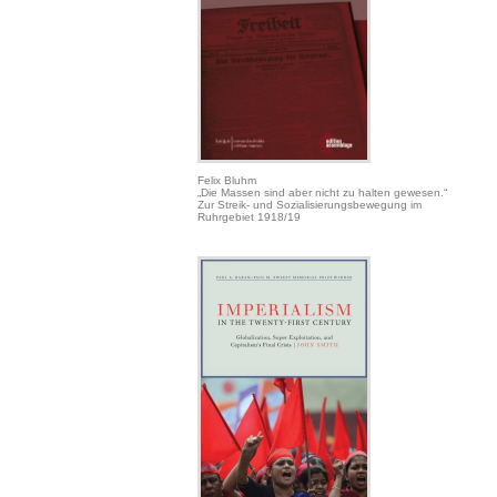
Felix Bluhm
„Die Massen sind aber nicht zu halten gewesen.“
Zur Streik- und Sozialisierungsbewegung im
Ruhrgebiet 1918/19