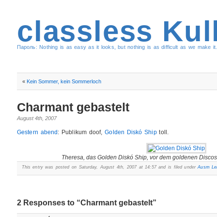
classless Kul
Пароль: Nothing is as easy as it looks, but nothing is as difficult as we make it.
«
Kein Sommer, kein Sommerloch
Charmant gebastelt
August 4th, 2007
Gestern abend
: Publikum doof,
Golden Diskó Ship
toll.
Theresa, das Golden Diskó Ship, vor dem goldenen Discosc
This entry was posted on Saturday, August 4th, 2007 at 14:57 and is filed under
Ausm Le
2 Responses to “Charmant gebastelt”