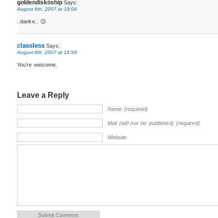
goldendiskóship
Says:
August 6th, 2007 at 18:04
..danke.. 😉
classless
Says:
August 6th, 2007 at 19:59
You’re welcome.
Leave a Reply
Name (required)
Mail (will not be published) (required)
Website