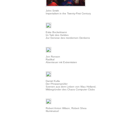
John Smith
Imperialism in the Twenty-First Century
Eske Bockelmann
Im Takt des Geldes
Zur Genese des mordernen Denkens
Jon Ronson
Radikal
Abenteuer mit Extremisten
Daniel Kulla
Der Phrasenprüfer
Szenen aus dem Leben von Wau Holland,
Mitbegründer des Chaos Computer Clubs
Robert Anton Wilson, Robert Shea
Illuminatus!