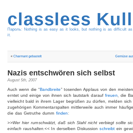
classless Kul
Пароль: Nothing is as easy as it looks, but nothing is as difficult 
it.
«
Charmant gebastelt
Gemüse aus
Nazis entschwören sich selbst
August 5th, 2007
Auch wenn die “
Bandbreite
” tosenden Applaus von den meisten
erntet und einige von ihnen sich lautstark darauf
freuen
, die B
vielleicht bald in ihrem Lager begrüßen zu dürfen, melden sich
zugehörigen Kommentarspalten mittlerweile auch immer häufige
die das Getruthe dumm
finden
:
>>
Wer hier rumschwätzt, daß sich Stahl nicht verbiegt sollte si
einfach raushalten.
<< In derselben Diskussion
schreibt
ein gewi