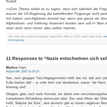
Rudolf:
>>
Zum Thema selbst ist zu sagen, dass sich natürlich die Frage 
warum die US-Regierung die betreffenden Flugzeuge nicht parit
mit Irakern und Afghanen besetzt hat, wenn das ganze als Vor
Afghanistan- und Irakkrieg inszeniert worden sein soll.
<< Man 
eben doch nicht immer alles selber machen.
This entry was posted on Sunday, August 5th, 2007 at 00:37 and is filed under
Ant
Entschwörung
11 Responses to “Nazis entschwören sich sel
Markus
Says:
August 6th, 2007 at 10:23
Nee, nach gängigen Totschlagargumenten heißt das nur, daß jetzt je
Kulla bashen darf – er solle doch mal überdenken, warum “die Nazis 
Meinung sind”.
Übrigens gibts noch mehr Künstler, bei denen eine verschwörungstheo
kompetenten Behandlung interessant wäre. Das neue Album der Ohrb
heißt “Babylon bei Boot”, aber dennoch gibt es keinen negativen Bez