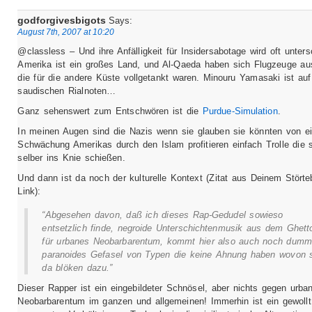
godforgivesbigots
Says:
August 7th, 2007 at 10:20
@classless – Und ihre Anfälligkeit für Insidersabotage wird oft unters
Amerika ist ein großes Land, und Al-Qaeda haben sich Flugzeuge au
die für die andere Küste vollgetankt waren. Minouru Yamasaki ist auf
saudischen Rialnoten…
Ganz sehenswert zum Entschwören ist die
Purdue-Simulation
.
In meinen Augen sind die Nazis wenn sie glauben sie könnten von ei
Schwächung Amerikas durch den Islam profitieren einfach Trolle die 
selber ins Knie schießen.
Und dann ist da noch der kulturelle Kontext (Zitat aus Deinem Störte
Link):
“Abgesehen davon, daß ich dieses Rap-Gedudel sowieso
entsetzlich finde, negroide Unterschichtenmusik aus dem Ghett
für urbanes Neobarbarentum, kommt hier also auch noch dumm
paranoides Gefasel von Typen die keine Ahnung haben wovon 
da blöken dazu.”
Dieser Rapper ist ein eingebildeter Schnösel, aber nichts gegen urba
Neobarbarentum im ganzen und allgemeinen! Immerhin ist ein gewollt