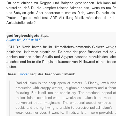
Du hast einiges zu Reggae und Babylon geschrieben. Ich kann mir
vorstellen, daß Du die komplett falsche Adresse bist, wenn es um R
und Babylon geht. Aber andererseits ehrt es Dich, wenn Du nicht als
“Autorität” gelten möchtest. ADF, Abteilung Musik, wäre dann die rich
Anlaufstelle, oder?
godforgivesbigots
Says:
August 6th, 2007 at 16:53
LOL! Die Nazis hatten für ihr Himmelfahrtskommando Gleiwitz wenig
polnische Uniformen organisiert. Da hätte der pöse Bushitler mal so 
denken müssen seine Saudis und Ägypter passend einzukleiden, abe
anscheinend hatte die Requisitenkammer von Hollowood nichts besse
bieten.
Dieser
Troofer
sagt das besonders treffend:
Radical Islam is the soap opera of threats. A Flashy, low budge
production with crappy writers, laughable characters and a fanat
following. But it still makes people cry. The emotional appeal o
radical Islam combined with its weakness makes it the most
convenient threat imaginable. The emotional aspect removes
doubt, and the right-wing is unable to perceive radical Islam’s
weakness, nor does it want to. If radical Islam were powerful, 