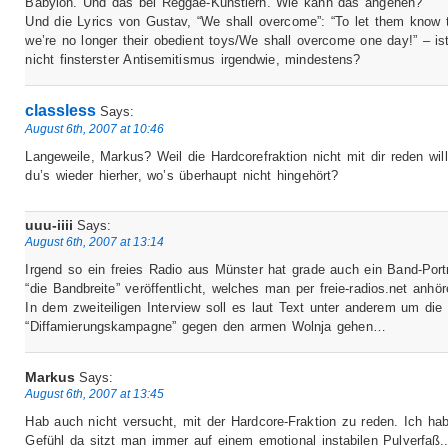
Babylon. Und das bei Reggae-Künstlern. Wie kann das angehen?
Und die Lyrics von Gustav, “We shall overcome”: “To let them know 
we’re no longer their obedient toys/We shall overcome one day!” – is
nicht finsterster Antisemitismus irgendwie, mindestens?
classless
Says:
August 6th, 2007 at 10:46
Langeweile, Markus? Weil die Hardcorefraktion nicht mit dir reden will
du’s wieder hierher, wo’s überhaupt nicht hingehört?
uuu-iiii
Says:
August 6th, 2007 at 13:14
Irgend so ein freies Radio aus Münster hat grade auch ein Band-Port
“die Bandbreite” veröffentlicht, welches man per freie-radios.net anhör
In dem zweiteiligen Interview soll es laut Text unter anderem um die
“Diffamierungskampagne” gegen den armen Wolnja gehen…
Markus
Says:
August 6th, 2007 at 13:45
Hab auch nicht versucht, mit der Hardcore-Fraktion zu reden. Ich ha
Gefühl da sitzt man immer auf einem emotional instabilen Pulverfaß.