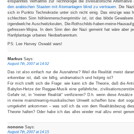
enspanntes Verhältnis zur Technologie die zivilisatorische Alternative
den arabischen Staaten mit Atomanlagen blind zu vertrauen
. Die Naz
sich in Punkto Technokratie unter sich nicht einig. Das einzige was h
schlechten Sinn höhlenmenschenprimitiv ist, ist das blöde Gewalser
irgendwelche Auschwitzkeulen, Die-Rothschilds-haben-meine-Hausauf
gefressen-Wojna. In dem Sinn den der Nazi gemeint hat wäre aber j
Hanfplantage urbanes Neobarbarentum.
PS: Lee Harvey Oswald wars!
Markus
Says:
August 7th, 2007 at 14:02
Das ist also einfach nur die Ausnahme? Weil die Realität meist dara
erkennbar ist, daß sie billig, undramatisch und holprig ist?
Für mich stellt sich die Frage: wie kann ich die Theorie, daß die Anti
Babylon-Hetze der Reggae-Musik eine gefährliche, zivilisationszerstö
Gefahr ist, in “meiner Realität” verifizieren? D.h. wenn diese Ansätze
in meine mainstreamig-musikalischen Umwelt schaffen bzw. dort sog
umgekehrt ankommen – was soll ich da von dem Realitätsbezug dies
Theorie halten? Oder habe ich das alles wieder mal allzu ernst gen
nonono
Says:
August 7th, 2007 at 14:15