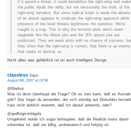
if it posed a threat, it could destabilize the right-wing and make
the public doubt the utility, but not necessarily the truth, of the
right-wing narrative. But since radical Islam is weak the absen
of an attack appears to vindicate the right-wing approach while 
presence of low level threats legitimizes the narrative. We’re
caught in a trap. This is why the terrorist plots which seem
laughable like the Miami plot and the JFK airport plot are
publicized. They are weak plots with no chance of success, bu
they show that the right-wing is correct, that there is an enemy
that seeks to destroy us.
Nicht alles was gefährlich ist ist auch Intelligent Design.
classless
Says:
August 6th, 2007 at 19:58
@Markus
Was ist denn überhaupt die Frage? Ob es sein kann, daß es Ausna
gibt? Das fragst du jemanden, der sich ständig auf Diskordier bezieh
hast nicht wirklich erwartet, daß ich darauf antworte, oder?
@godforgivesbigots
Umgekehrt würde ich sogar behaupten, daß die Realität meist daran
erkennbar ist, daß sie billig, undramatisch und holprig ist.