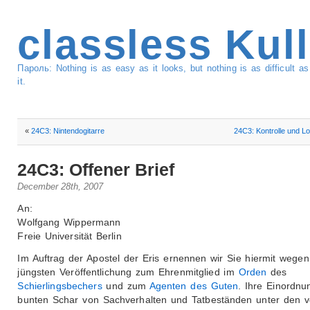
classless Kul
Пароль: Nothing is as easy as it looks, but nothing is as difficult 
it.
«
24C3: Nintendogitarre
24C3: Kontrolle und L
24C3: Offener Brief
December 28th, 2007
An:
Wolfgang Wippermann
Freie Universität Berlin
Im Auftrag der Apostel der Eris ernennen wir Sie hiermit wegen
jüngsten Veröffentlichung zum Ehrenmitglied im
Orden
des
Schierlingsbechers
und zum
Agenten des Guten
. Ihre Einordnu
bunten Schar von Sachverhalten und Tatbeständen unter den 