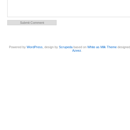
Powered by
WordPress
, design by
Scrupeda
based on
White as Milk Theme
designe
Azeez
.