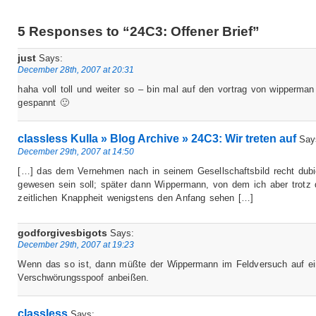
5 Responses to “24C3: Offener Brief”
just
Says:
December 28th, 2007 at 20:31
haha voll toll und weiter so – bin mal auf den vortrag von wipperman
gespannt 🙂
classless Kulla » Blog Archive » 24C3: Wir treten auf
Say
December 29th, 2007 at 14:50
[…] das dem Vernehmen nach in seinem Gesellschaftsbild recht dub
gewesen sein soll; später dann Wippermann, von dem ich aber trotz 
zeitlichen Knappheit wenigstens den Anfang sehen […]
godforgivesbigots
Says:
December 29th, 2007 at 19:23
Wenn das so ist, dann müßte der Wippermann im Feldversuch auf e
Verschwörungsspoof anbeißen.
classless
Says: