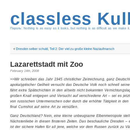
classless Kul
Пароль: Nothing is as easy as it looks, but nothing is as difficult as we make it.
«
Dresden selber schuld, Teil 2: Der viel zu große kleine Naziaufmarsch
Lazarettstadt mit Zoo
February 14th, 2008
>>
Wir schreiben das Jahr 1945 christlicher Zeitrechnung, ganz Deutschl
apokalyptischer Geilheit versucht das Deutsche Volk noch schnell sein
fährt extra Spätschichten in den allseits nicht bekannten Vernichtungsl
großen Knall entgegen und Versucht auf verschiedene Art – sei es jet
von russischen Untermenschen oder durch die erhöhte Tätigkeit in den
final Cumshot auf seine Art zu versüßen.
Ganz Deutschland? Nein, eine kleine unbeugsame Elbenmetropole stell
Nächstenliebe in diesen finsteren Zeiten. Das beschauliche Dresden – e
ist der sichere Hafen für all jene, welche vor dem Russen zurück zu Vä