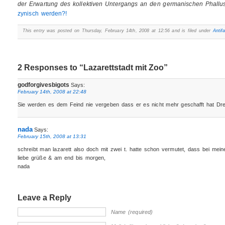
der Erwartung des kollektiven Untergangs an den germanischen Phallu
zynisch werden?!
This entry was posted on Thursday, February 14th, 2008 at 12:56 and is filed under
Antif
2 Responses to “Lazarettstadt mit Zoo”
godforgivesbigots
Says:
February 14th, 2008 at 22:48
Sie werden es dem Feind nie vergeben dass er es nicht mehr geschafft hat Dr
nada
Says:
February 15th, 2008 at 13:31
schreibt man lazarett also doch mit zwei t. hatte schon vermutet, dass bei me
liebe grüße & am end bis morgen,
nada
Leave a Reply
Name (required)