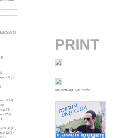
DERSWO
PRINT
ES
2)
abgeholt
(5)
)
Übersetzung "Sin Patrón"
sen
(124)
06)
te
(178)
us
(124)
5)
ifellust
(18)
mor
(277)
118)