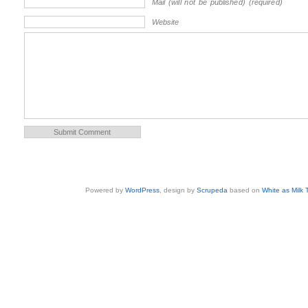
Mail (will not be published) (required)
Website
Powered by
WordPress
, design by
Scrupeda
based on
White as Milk