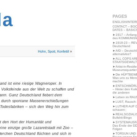
2MWW4N64EB9P
la
PAGES
ENGLISH/INTER
CONTACT – BOO
DATES – BASIC
►1917 – Anfang
des KOMMUNIS
►1918-23 – RE
Deutschland
►AfD – Deutsch
Hohn, Spott, Konfetti!
»
alternativlos?
►ALL COPS AR
STAATSGEWALT
►Artist-in-Resid
Museumsquartier
►Die HÜFTBEW
Was uns zu Men
machte
and ist eine riesige Wagneroper. In
►ENTSCHWÖRU
e Volksfeinde aus der Welt zu schaffen und
– Hinter den Kuli
die anderen
agern. Ganz Deutschland fiebert dem
►Leben im RAU
zt durch spontane Massenerschießungen
►LUST, Rausch &
►LUTHER AUF 
 Todesfabriken – sich den Weg hin zum
schauen:
►REALSOZIALI
Bullshit-Bingo
t den Hort der Humanität und
►SYSTEMAUSFAL
Das Ende der DD
ine einzige große Lazarettstadt mit Zoo –
Folgen
terchen Deutschland flüchten und sich in
►TORSUN UND 
Raven wegen De