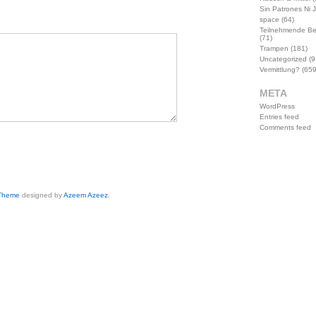
Sin Patrones Ni 
space
(64)
Teilnehmende B
(71)
Trampen
(181)
Uncategorized
(9
Vermittlung?
(659
META
WordPress
Entries feed
Comments feed
 Theme
designed by
Azeem Azeez
.