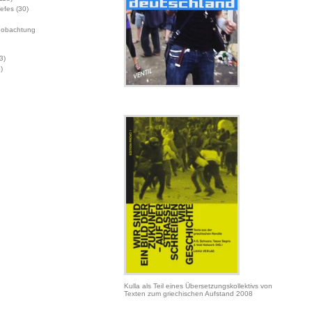
Jefes
(30)
eobachtung
3)
)
Kulla als Teil eines Übersetzungskollektivs von
Texten zum griechischen Aufstand 2008