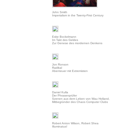
John Smith
Imperialism in the Twenty-First Century
Eske Bockelmann
Im Takt des Geldes
Zur Genese des mordernen Denkens
Jon Ronson
Radikal
Abenteuer mit Extremisten
Daniel Kulla
Der Phrasenprüfer
Szenen aus dem Leben von Wau Holland,
Mitbegründer des Chaos Computer Clubs
Robert Anton Wilson, Robert Shea
Illuminatus!