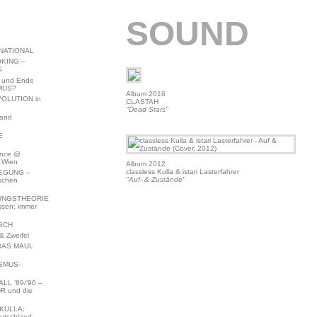
SOUND
NATIONAL
KING –
S
 und Ende
MUS?
Album 2016
VOLUTION in
CLASTAH
"Dead Stars"
land
E
ence @
 Wien
Album 2012
classless Kulla & istari Lasterfahrer
EGUNG –
"Auf- & Zustände"
schen
NGSTHEORIE
ssen: immer
SCH
 Zweifel
DAS MAUL
SMUS-
L ’89/’90 –
R und die
KULLA:
utschland