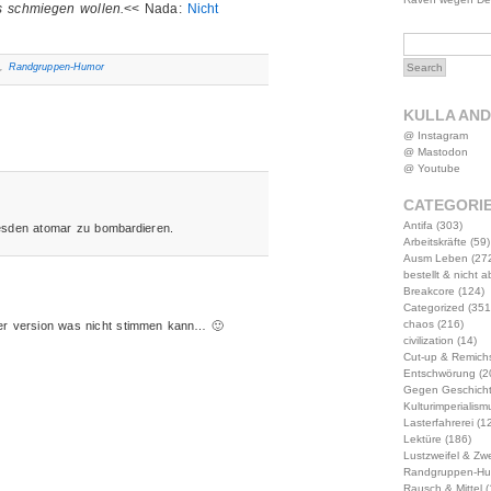
s schmiegen wollen.
<< Nada:
Nicht
a
,
Randgruppen-Humor
KULLA AN
@ Instagram
@ Mastodon
@ Youtube
CATEGORI
Antifa
(303)
esden atomar zu bombardieren.
Arbeitskräfte
(59)
Ausm Leben
(27
bestellt & nicht 
Breakcore
(124)
Categorized
(351
chaos
(216)
iner version was nicht stimmen kann… 🙂
civilization
(14)
Cut-up & Remich
Entschwörung
(2
Gegen Geschich
Kulturimperialism
Lasterfahrerei
(12
Lektüre
(186)
Lustzweifel & Zwe
Randgruppen-Hu
Rausch & Mittel
(