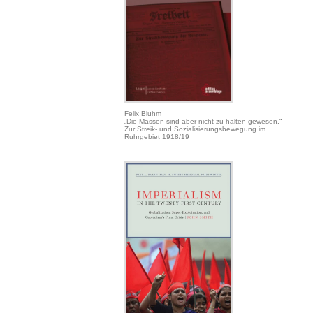
Felix Bluhm
„Die Massen sind aber nicht zu halten gewesen.“
Zur Streik- und Sozialisierungsbewegung im
Ruhrgebiet 1918/19