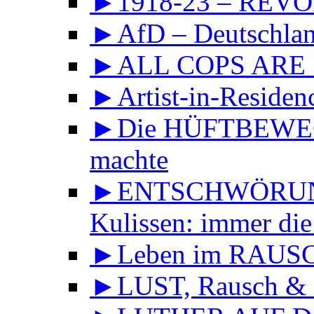
►1918-23 – REVOL
►AfD – Deutschland
►ALL COPS ARE
►Artist-in-Reside
►Die HÜFTBEWEGU
machte
►ENTSCHWÖRUNGS
Kulissen: immer die
►Leben im RAUS
►LUST, Rausch & 