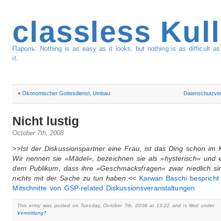
classless Kul
Пароль: Nothing is as easy as it looks, but nothing is as difficult 
it.
«
Ökonomischer Gottesdienst, Umbau
Datenschutzver
Nicht lustig
October 7th, 2008
>>
Ist der Diskussionspartner eine Frau, ist das Ding schon im 
Wir nennen sie »Mädel«, bezeichnen sie als »hysterisch« und e
dem Publikum, dass ihre »Geschmacksfragen« zwar niedlich si
nichts mit der Sache zu tun haben.
<<
Karwan Baschi bespricht
Mitschnitte von GSP-related Diskussionsveranstaltungen
This entry was posted on Tuesday, October 7th, 2008 at 13:22 and is filed under
Vermittlung?