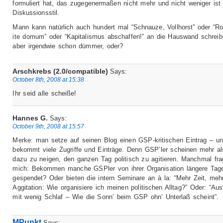
formuliert hat, das zugegenermaßen nicht mehr und nicht weniger ist 
Diskussionsstil.
Mann kann natürlich auch hundert mal “Schnauze, Vollhorst” oder “
ite domum” oder “Kapitalismus abschaffen!” an die Hauswand schreib
aber irgendwie schon dümmer, oder?
Arschkrebs (2.0/compatible)
Says:
October 8th, 2008 at 15:38
Ihr seid alle scheiße!
Hannes G.
Says:
October 9th, 2008 at 15:57
Merke: man setze auf seinen Blog einen GSP-kritischen Eintrag – u
bekommt viele Zugriffe und Einträge. Denn GSP’ler scheinen mehr al
dazu zu neigen, den ganzen Tag politisch zu agitieren. Manchmal fra
mich: Bekommen manche GSPler von ihrer Organisation längere Tag
gespendet? Oder bieten die intern Seminare an à la: “Mehr Zeit, meh
Aggitation: Wie organisiere ich meinen politischen Alltag?” Oder: “
mit wenig Schlaf – Wie die Sonn’ beim GSP ohn’ Unterlaß scheint”.
MPunkt
Says: