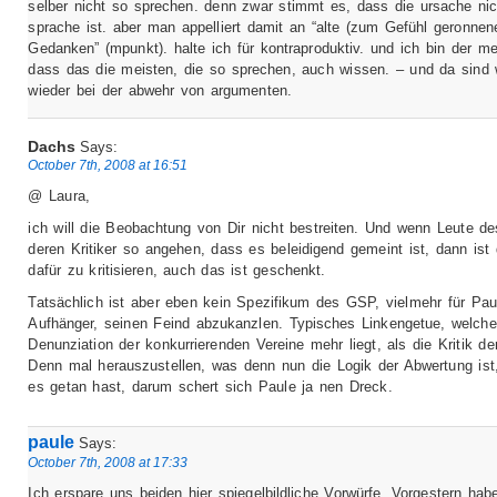
selber nicht so sprechen. denn zwar stimmt es, dass die ursache nic
sprache ist. aber man appelliert damit an “alte (zum Gefühl geronnen
Gedanken” (mpunkt). halte ich für kontraproduktiv. und ich bin der me
dass das die meisten, die so sprechen, auch wissen. – und da sind 
wieder bei der abwehr von argumenten.
Dachs
Says:
October 7th, 2008 at 16:51
@ Laura,
ich will die Beobachtung von Dir nicht bestreiten. Und wenn Leute 
deren Kritiker so angehen, dass es beleidigend gemeint ist, dann ist 
dafür zu kritisieren, auch das ist geschenkt.
Tatsächlich ist aber eben kein Spezifikum des GSP, vielmehr für Pau
Aufhänger, seinen Feind abzukanzlen. Typisches Linkengetue, welche
Denunziation der konkurrierenden Vereine mehr liegt, als die Kritik d
Denn mal herauszustellen, was denn nun die Logik der Abwertung ist
es getan hast, darum schert sich Paule ja nen Dreck.
paule
Says:
October 7th, 2008 at 17:33
Ich erspare uns beiden hier spiegelbildliche Vorwürfe. Vorgestern hab