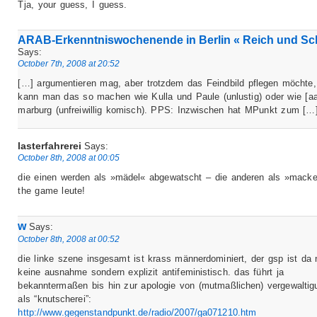
Tja, your guess, I guess.
ARAB-Erkenntniswochenende in Berlin « Reich und S
Says:
October 7th, 2008 at 20:52
[…] argumentieren mag, aber trotzdem das Feindbild pflegen möchte
kann man das so machen wie Kulla und Paule (unlustig) oder wie [a
marburg (unfreiwillig komisch). PPS: Inzwischen hat MPunkt zum […
lasterfahrerei
Says:
October 8th, 2008 at 00:05
die einen werden als »mädel« abgewatscht – die anderen als »macker
the game leute!
w
Says:
October 8th, 2008 at 00:52
die linke szene insgesamt ist krass männerdominiert, der gsp ist da 
keine ausnahme sondern explizit antifeministisch. das führt ja
bekanntermaßen bis hin zur apologie von (mutmaßlichen) vergewaltig
als “knutscherei”:
http://www.gegenstandpunkt.de/radio/2007/ga071210.htm