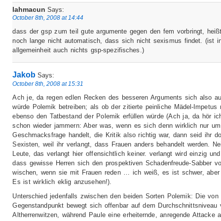
lahmacun
Says:
October 8th, 2008 at 14:44
dass der gsp zum teil gute argumente gegen den fem vorbringt, heißt 
noch lange nicht automatisch, dass sich nicht sexismus findet. (ist i
allgemeinheit auch nichts gsp-spezifisches.)
Jakob
Says:
October 8th, 2008 at 15:31
Ach je, da regen edlen Recken des besseren Arguments sich also au
würde Polemik betreiben; als ob der zitierte peinliche Mädel-Impetus 
ebenso den Tatbestand der Polemik erfüllen würde (Ach ja, da hör ic
schon wieder jammern: Aber was, wenn es sich denn wirklich nur um
Geschmacksfrage handelt, die Kritik also richtig war, dann seid ihr d
Sexisten, weil ihr verlangt, dass Frauen anders behandelt werden. Nei
Leute, das verlangt hier offensichtlich keiner. verlangt wird einzig und 
dass gewisse Herren sich den prospektiven Schadenfreude-Sabber v
wischen, wenn sie mit Frauen reden … ich weiß, es ist schwer, aber
Es ist wirklich eklig anzusehen!).
Unterschied jedenfalls zwischen den beiden Sorten Polemik: Die von
Gegenstandpunkt bewegt sich offenbar auf dem Durchschnittsniveau 
Altherrenwitzen, während Paule eine erheiternde, anregende Attacke 