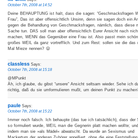
October 7th, 2008 at 14:52
Deine BEHAUPTUNG ist halt, dass die sagen: “Geschmacksfragen 
Frau”, Das ist aber offensichtlich Unsinn, denn sie sagen doch ein A
gegen die Behandlung von Geschmacksfragen, nämlich, dass diese n
Sache tun. DAS soll man aber offensichtlich Eurer Ansicht nach nich
machen, WENN das Gegenüber eine Frau ist. Also passt mein schö
großes WEIL da ganz vortrefflich. Und zum Rest: sollen sie die das
Mal Mieze nennen? 😛
classless
Says:
October 7th, 2008 at 15:18
@MPunkt
Äh, ich glaube, du gibst “unsere” Ansicht seltsam wieder. Sehe ich d
richtig, daß du sie umformulieren mußt, um deinen Punkt zu machen
paule
Says:
October 7th, 2008 at 15:22
Immer noch falsch. Ich behaupte (das tue ich tatsächlich), dass der
so formuliert wurde, WEIL man die Gegnerin platt machen wollte; un
indem man sie »als Mädel« abwatscht. Da wurde an Sexismus und
Mackertum der anderen Zuhörer appelliert, ohne die eine Feststellung