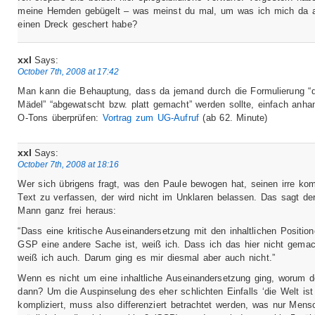
meine Hemden gebügelt – was meinst du mal, um was ich mich da a
einen Dreck geschert habe?
xxl
Says:
October 7th, 2008 at 17:42
Man kann die Behauptung, dass da jemand durch die Formulierung “
Mädel” “abgewatscht bzw. platt gemacht” werden sollte, einfach anha
O-Tons überprüfen:
Vortrag zum UG-Aufruf
(ab 62. Minute)
xxl
Says:
October 7th, 2008 at 18:16
Wer sich übrigens fragt, was den Paule bewogen hat, seinen irre ko
Text zu verfassen, der wird nicht im Unklaren belassen. Das sagt de
Mann ganz frei heraus:
“Dass eine kritische Auseinandersetzung mit den inhaltlichen Positio
GSP eine andere Sache ist, weiß ich. Dass ich das hier nicht gemac
weiß ich auch. Darum ging es mir diesmal aber auch nicht.”
Wenn es nicht um eine inhaltliche Auseinandersetzung ging, worum 
dann? Um die Auspinselung des eher schlichten Einfalls ‘die Welt ist
kompliziert, muss also differenziert betrachtet werden, was nur Mens