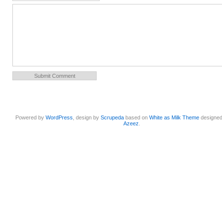
Powered by
WordPress
, design by
Scrupeda
based on
White as Milk Theme
designe
Azeez
.