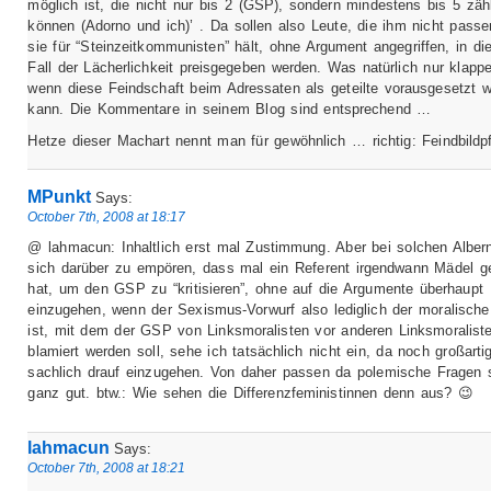
möglich ist, die nicht nur bis 2 (GSP), sondern mindestens bis 5 zäh
können (Adorno und ich)’ . Da sollen also Leute, die ihm nicht passe
sie für “Steinzeitkommunisten” hält, ohne Argument angegriffen, in d
Fall der Lächerlichkeit preisgegeben werden. Was natürlich nur klapp
wenn diese Feindschaft beim Adressaten als geteilte vorausgesetzt 
kann. Die Kommentare in seinem Blog sind entsprechend …
Hetze dieser Machart nennt man für gewöhnlich … richtig: Feindbildpf
MPunkt
Says:
October 7th, 2008 at 18:17
@ lahmacun: Inhaltlich erst mal Zustimmung. Aber bei solchen Albern
sich darüber zu empören, dass mal ein Referent irgendwann Mädel g
hat, um den GSP zu “kritisieren”, ohne auf die Argumente überhaupt
einzugehen, wenn der Sexismus-Vorwurf also lediglich der moralische 
ist, mit dem der GSP von Linksmoralisten vor anderen Linksmoralist
blamiert werden soll, sehe ich tatsächlich nicht ein, da noch großarti
sachlich drauf einzugehen. Von daher passen da polemische Fragen
ganz gut. btw.: Wie sehen die Differenzfeministinnen denn aus? 😉
lahmacun
Says:
October 7th, 2008 at 18:21