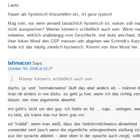
Laura:
frauen als hysterisch hinzustellen etc, ist ganz typisch
Mag sein, nur wenn jemand tatsächlich hysterisch ist, warum soll m
nicht aussprechen? Männer können’s schließlich auch sein. Wenn ma
teilweise, wirklich unabhängig vom Geschlecht, mal leute anschaut, d
ihrer linken Moral den GSP messen udn abgehen wie Schmidt’s Katz
finde ich das häufig ziemlich hysterisch. Kommt von ihrer Moral her
lahmacun
Says:
October 7th, 2008 at 16:27
Männer können’s schließlich auch sein.
dachs, ja. und: “normalerweise” läuft das aber anders ab. – männer di
man idr anders in ner disku. es geht ja hier, wenn ich das richtig ver
darum, wie man argumente abwehrt.
mir geht’s nicht um den gsp. ich hielte es für … naja… verlogen, w
so täte, als käme das nur beim gsp vor.
ad “mädel”: wenn man weiß, dass das herkömmlichweise abwertend
verwendet wird (auch wenn die eigentliche untergeordnete stellung sic
aus der sprache ableitet – aber eben in der sprache auch zeigt), sol