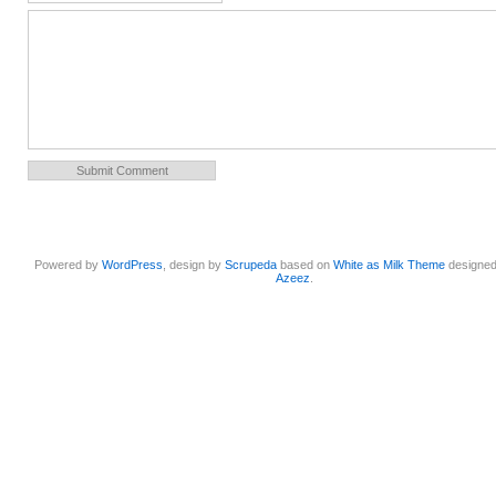
Powered by
WordPress
, design by
Scrupeda
based on
White as Milk Theme
designe
Azeez
.