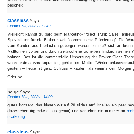
bescheid!!
classless
Says:
October 7th, 2008 at 12:49
Vielleicht kannst du bald beim Marketing-Projekt “Punk Sales” anheu
Spezialisten für die Einkaufswelt “domestizierte Plünderung”. Die Wa
vom Kunden aus Bierlachen geborgen werden, er muß sich an brenn
Mülltonnen vorbei und durch zerbrochene Scheiben hindurch seinen 
bahnen. Das ist die kommerzielle Umsetzung der Broken-Glass-Theo
wenn erstmal was kaputt ist, geht’s los. Motto: “Winterschlussverkau
gestern – heute ist ganz Schluss – kaufen, als wenn’s kein Morgen g
Oder so.
helge
Says:
October 10th, 2008 at 14:00
gutes konzept. das blasen wir auf 20 slides auf, knallen ein paar mo
dazwischen (irgendwas aus genua) und verticken die nummer an
red
marketing
.
classless
Says: