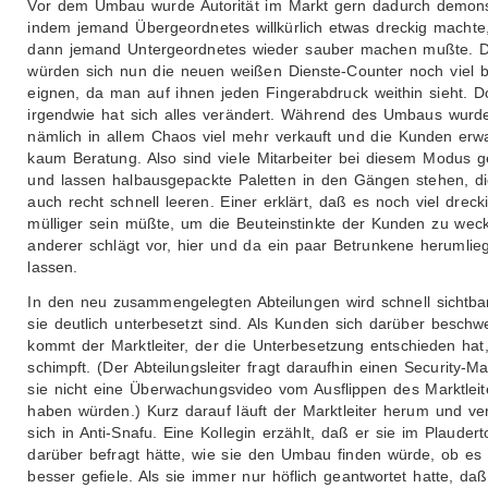
Vor dem Umbau wurde Autorität im Markt gern dadurch demonst
indem jemand Übergeordnetes willkürlich etwas dreckig machte
dann jemand Untergeordnetes wieder sauber machen mußte. D
würden sich nun die neuen weißen Dienste-Counter noch viel 
eignen, da man auf ihnen jeden Fingerabdruck weithin sieht. D
irgendwie hat sich alles verändert. Während des Umbaus wurd
nämlich in allem Chaos viel mehr verkauft und die Kunden erw
kaum Beratung. Also sind viele Mitarbeiter bei diesem Modus g
und lassen halbausgepackte Paletten in den Gängen stehen, di
auch recht schnell leeren. Einer erklärt, daß es noch viel dreck
mülliger sein müßte, um die Beuteinstinkte der Kunden zu weck
anderer schlägt vor, hier und da ein paar Betrunkene herumlie
lassen.
In den neu zusammengelegten Abteilungen wird schnell sichtba
sie deutlich unterbesetzt sind. Als Kunden sich darüber beschw
kommt der Marktleiter, der die Unterbesetzung entschieden hat
schimpft. (Der Abteilungsleiter fragt daraufhin einen Security-M
sie nicht eine Überwachungsvideo vom Ausflippen des Marktleit
haben würden.) Kurz darauf läuft der Marktleiter herum und ve
sich in Anti-Snafu. Eine Kollegin erzählt, daß er sie im Plaudert
darüber befragt hätte, wie sie den Umbau finden würde, ob es i
besser gefiele. Als sie immer nur höflich geantwortet hatte, daß